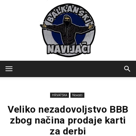
Balkanski
HRVATSKA
Novosti
Navijaci
Veliko nezadovoljstvo BBB
zbog načina prodaje karti
za derbi