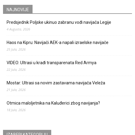
NAJNOVIJE
Predsjednik Poljske ukinuo zabranu vođi navijača Legije
4 Augusta, 2026
Haos na Kipru: Navijači AEK-a napali izraelske navijače
25 Jula, 2026
VIDEO: Ultrasi u krađi transparenata Red Armya
22 Jula, 2026
Mostar: Ultrasi sa novim zastavama navijača Veleža
21 Jula, 2026
Otmica maloljetnika na Kaluđerici zbog navijanja?
18 Jula, 2026
IZABERI KATEGORIJU