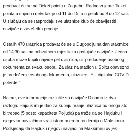
prodavat će se na Ticket pointu u Zagrebu. Radno vrijeme Ticket
pointa u srijedu i četvrtak je od 11 do 19, a u petak od 9 do 12 sati.
U slučaju da se rasprodaju sve ulaznice klub će obavijestiti
navijače o završetku prodaje.
Ostalih 470 ulaznica prodavat će se u Dugopolju na dan utakmice
od 14:30 sati na prihvatnom mjestu za gostujuće navijače. Jedna
osoba može kupiti najviše pet ulaznica, uz predočenje osobnog
dokumenta za svaku osobu. Za ulaz na stadion u Splitu obavezno
je predočenje osobnog dokumenta, ulaznice i EU digitalne COVID
potvrde.”
Naime, ove informacije razljutile su navijače Dinama iz dva
razloga: Hajduk im je dao za kupnju manje ulaznica od onoga što
bi trebao (5 posto kapaciteta Poljuda) pa traže da se Hajduku i
njegovim navijačima vrati istom mjerom na derbiju u Maksimiru.
Podsjećaju da Hajduk i njegovi navijači na Maksimiru uvijek