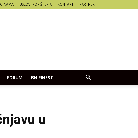
O NAMA
USLOVI KORIŠTENJA
KONTAKT
PARTNERI
FORUM
BN FINEST
čnjavu u