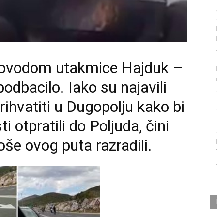
 povodom utakmice Hajduk –
podbacilo. Iako su najavili
rihvatiti u Dugopolju kako bi
ti otpratili do Poljuda, čini
loše ovog puta razradili.