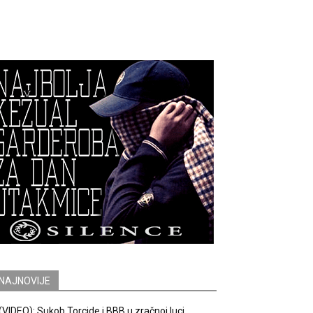
NAJNOVIJE
(VIDEO): Sukob Torcide i BBB u zračnoj luci.