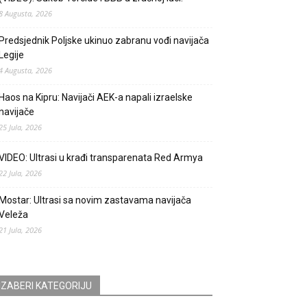
8 Augusta, 2026
Predsjednik Poljske ukinuo zabranu vođi navijača
Legije
4 Augusta, 2026
Haos na Kipru: Navijači AEK-a napali izraelske
navijače
25 Jula, 2026
VIDEO: Ultrasi u krađi transparenata Red Armya
22 Jula, 2026
Mostar: Ultrasi sa novim zastavama navijača
Veleža
21 Jula, 2026
IZABERI KATEGORIJU