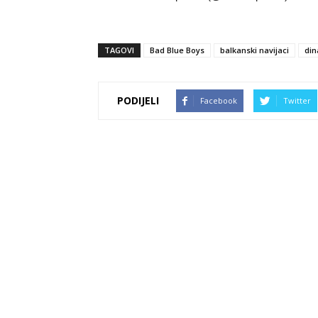
TAGOVI
Bad Blue Boys
balkanski navijaci
di
PODIJELI
Facebook
Twitter