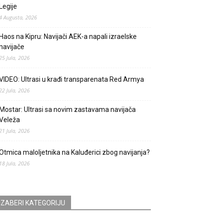
Legije
4 Augusta, 2026
Haos na Kipru: Navijači AEK-a napali izraelske
navijače
25 Jula, 2026
VIDEO: Ultrasi u krađi transparenata Red Armya
22 Jula, 2026
Mostar: Ultrasi sa novim zastavama navijača
Veleža
21 Jula, 2026
Otmica maloljetnika na Kaluđerici zbog navijanja?
18 Jula, 2026
IZABERI KATEGORIJU