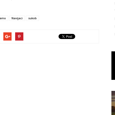
namo
Navijaci
sukob