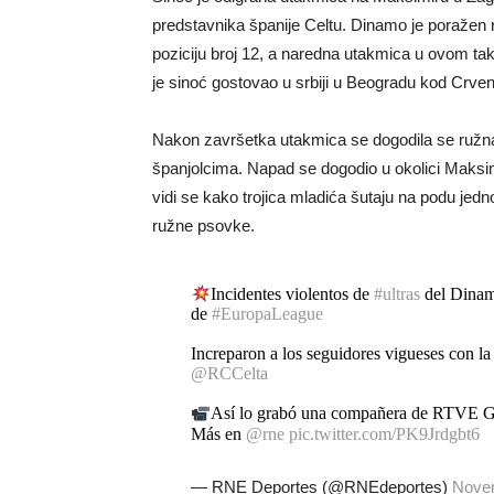
predstavnika španije Celtu. Dinamo je poražen
poziciju broj 12, a naredna utakmica u ovom takm
je sinoć gostovao u srbiji u Beogradu kod Crven
Nakon završetka utakmica se dogodila se ružna 
španjolcima. Napad se dogodio u okolici Maksimi
vidi se kako trojica mladića šutaju na podu jedn
ružne psovke.
Incidentes violentos de
#ultras
del Dinam
de
#EuropaLeague
Increparon a los seguidores vigueses con la 
@RCCelta
Así lo grabó una compañera de RTVE G
Más en
@rne
pic.twitter.com/PK9Jrdgbt6
— RNE Deportes (@RNEdeportes)
Novem