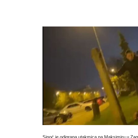
Sinoć je odigrana utakmica na Maksimiru u Zag