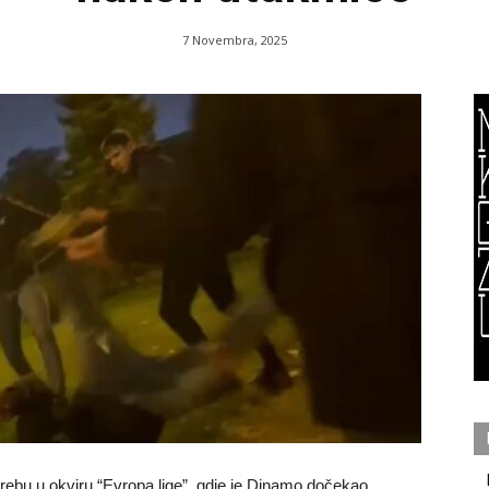
7 Novembra, 2025
rebu u okviru “Evropa lige”, gdje je Dinamo dočekao