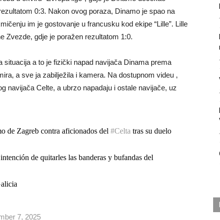
 rezultatom 0:3. Nakon ovog poraza, Dinamo je spao na
ičenju im je gostovanje u francusku kod ekipe “Lille”. Lille
e Zvezde, gdje je poražen rezultatom 1:0.
situacija a to je fizički napad navijača Dinama prema
ra, a sve ja zabilježila i kamera. Na dostupnom videu ,
og navijača Celte, a ubrzo napadaju i ostale navijače, uz
o de Zagreb contra aficionados del
#Celta
tras su duelo
intención de quitarles las banderas y bufandas del
alicia
ber 7, 2025