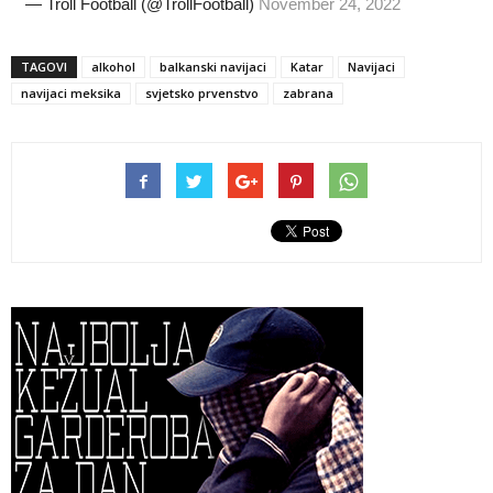
— Troll Football (@TrollFootball)
November 24, 2022
TAGOVI
alkohol
balkanski navijaci
Katar
Navijaci
navijaci meksika
svjetsko prvenstvo
zabrana