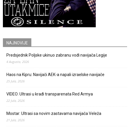
NAJNOVIJE
Predsjednik Poljske ukinuo zabranu vođi navijača Legije
4 Augusta, 2026
Haos na Kipru: Navijači AEK-a napali izraelske navijače
25 Jula, 2026
VIDEO: Ultrasi u krađi transparenata Red Armya
22 Jula, 2026
Mostar: Ultrasi sa novim zastavama navijača Veleža
21 Jula, 2026