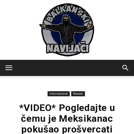
Balkanski
International
Novosti
Navijaci
*VIDEO* Pogledajte u
čemu je Meksikanac
pokušao prošvercati