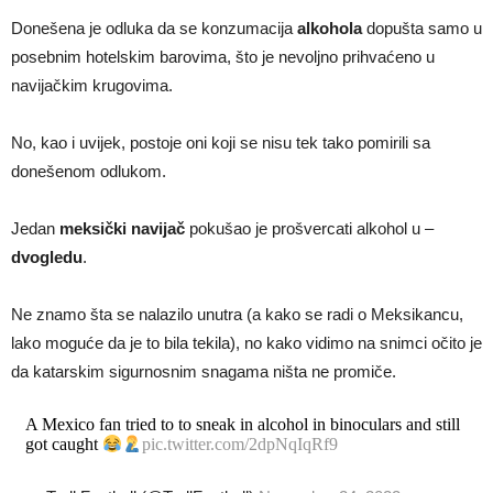
Donešena je odluka da se konzumacija
alkohola
dopušta samo u
posebnim hotelskim barovima, što je nevoljno prihvaćeno u
navijačkim krugovima.
No, kao i uvijek, postoje oni koji se nisu tek tako pomirili sa
donešenom odlukom.
Jedan
meksički navijač
pokušao je prošvercati alkohol u –
dvogledu
.
Ne znamo šta se nalazilo unutra (a kako se radi o Meksikancu,
lako moguće da je to bila tekila), no kako vidimo na snimci očito je
da katarskim sigurnosnim snagama ništa ne promiče.
A Mexico fan tried to to sneak in alcohol in binoculars and still
got caught
pic.twitter.com/2dpNqIqRf9