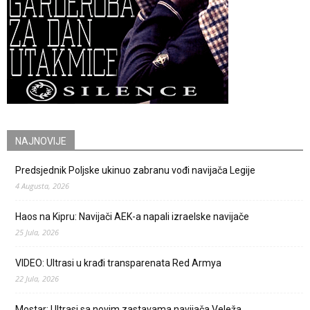
NAJNOVIJE
Predsjednik Poljske ukinuo zabranu vođi navijača Legije
4 Augusta, 2026
Haos na Kipru: Navijači AEK-a napali izraelske navijače
25 Jula, 2026
VIDEO: Ultrasi u krađi transparenata Red Armya
22 Jula, 2026
Mostar: Ultrasi sa novim zastavama navijača Veleža