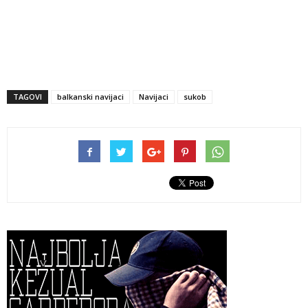
TAGOVI
balkanski navijaci
Navijaci
sukob