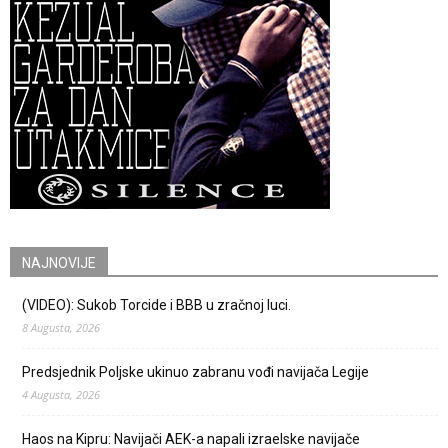
NAJNOVIJE
(VIDEO): Sukob Torcide i BBB u zračnoj luci.
8 Augusta, 2026
Predsjednik Poljske ukinuo zabranu vođi navijača Legije
4 Augusta, 2026
Haos na Kipru: Navijači AEK-a napali izraelske navijače