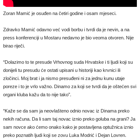
Zoran Mamić je osuđen na četiri godine i osam mjeseci.
Zdravko Mamić odavno već vodi borbu i tvrdi da je nevin, a na
press konferenciji u Mostaru nedavno je bio veoma otvoren. Nije
birao riječi.
“Dolazimo to te presude Vrhovnog suda Hrvatske i ti ljudi koji su
donijeli tu presudu će ostati upisani u historiji kao krvnici ili
zločinci. Moj brat i ja nismo presuđeni ni za jednu kunu utaje
poreze i to je vrlo važno. Dinamo za koji se tvrdi da je oštećen svi
organi kluba kažu da to nije tako”.
“Kaže se da sam ja neovlašteno odnio novac iz Dinama preko
nekih računa. Da li sam taj novac iznio preko goluba na grani? Ja
sam novce ako ćemo onako kako je postavljena optužnica iznio
preko poznatih ljudi koji se zovu Luka Modrić i Dejan Lovren.