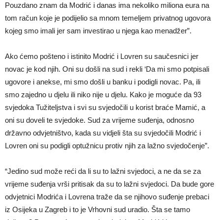
Pouzdano znam da Modrić i danas ima nekoliko miliona eura na
tom račun koje je podijelio sa mnom temeljem privatnog ugovora
kojeg smo imali jer sam investirao u njega kao menadžer”.
Ako ćemo pošteno i istinito Modrić i Lovren su saučesnici jer
novac je kod njih. Oni su došli na sud i rekli ‘Da mi smo potpisali
ugovore i anekse, mi smo došli u banku i podigli novac. Pa, ili
smo zajedno u djelu ili niko nije u djelu. Kako je moguće da 93
svjedoka Tužiteljstva i svi su svjedočili u korist braće Mamić, a
oni su doveli te svjedoke. Sud za vrijeme suđenja, odnosno
državno odvjetništvo, kada su vidjeli šta su svjedočili Modrić i
Lovren oni su podigli optužnicu protiv njih za lažno svjedočenje”.
“Jedino sud može reći da li su to lažni svjedoci, a ne da se za
vrijeme suđenja vrši pritisak da su to lažni svjedoci. Da bude gore
odvjetnici Modrića i Lovrena traže da se njihovo suđenje prebaci
iz Osijeka u Zagreb i to je Vrhovni sud uradio. Šta se tamo