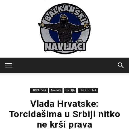
Balkanski
HRVATSKA
Novosti
SRBIJA
TIFO SCENA
Navijaci
Vlada Hrvatske:
Torcidašima u Srbiji nitko
ne krši prava