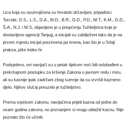
Lica koja su osumnjičena su hrvatski državljani, pripadnici
Torcide, O.S., L.S., D.A., M.D., B.R., D.D., P.D., M.T., K.M., G.D.,
Š.A., N.J. i M.S, objavljeno je u priopćenju Tužiteljstva koje je
dostavljeno agenciji Tanjug, a inicijali su zabilježeni tako da je na
prvom mjestu inicijal prezimena pa imena, kao što je u Srbiji
praksa, piše index.hr
Podsjetimo, ovi navijači su u petak tijekom noći bili oslobođeni u
prekršajnom postupku za kršenje Zakona o javnom redu i miru,
ali su kasnije ipak zadržani zbog sumnje da su izvršili kazneno
djelo. Njihov slučaj preuzelo je tužiteljstvo.
Prema srpskom zakonu, navijačima prijeti kazna od jedne do
osam godina zatvora, no priznanjem si mogu ublažiti kaznu. Nije
poznato što će učiniti.