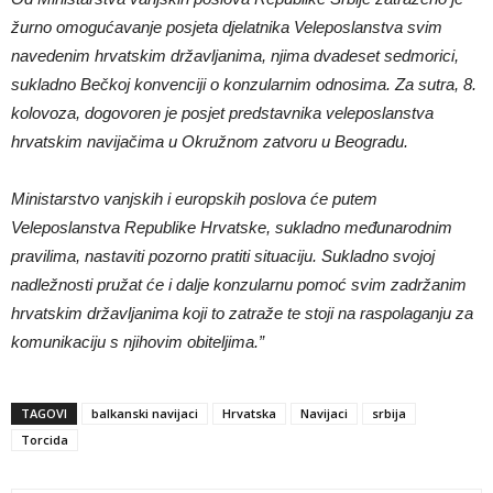
žurno omogućavanje posjeta djelatnika Veleposlanstva svim
navedenim hrvatskim državljanima, njima dvadeset sedmorici,
sukladno Bečkoj konvenciji o konzularnim odnosima. Za sutra, 8.
kolovoza, dogovoren je posjet predstavnika veleposlanstva
hrvatskim navijačima u Okružnom zatvoru u Beogradu.
Ministarstvo vanjskih i europskih poslova će putem
Veleposlanstva Republike Hrvatske, sukladno međunarodnim
pravilima, nastaviti pozorno pratiti situaciju. Sukladno svojoj
nadležnosti pružat će i dalje konzularnu pomoć svim zadržanim
hrvatskim državljanima koji to zatraže te stoji na raspolaganju za
komunikaciju s njihovim obiteljima.”
TAGOVI
balkanski navijaci
Hrvatska
Navijaci
srbija
Torcida