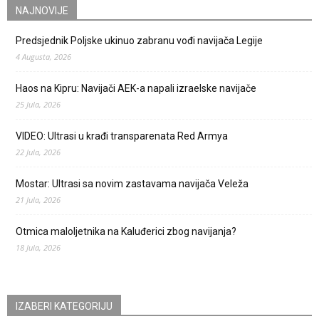
NAJNOVIJE
Predsjednik Poljske ukinuo zabranu vođi navijača Legije
4 Augusta, 2026
Haos na Kipru: Navijači AEK-a napali izraelske navijače
25 Jula, 2026
VIDEO: Ultrasi u krađi transparenata Red Armya
22 Jula, 2026
Mostar: Ultrasi sa novim zastavama navijača Veleža
21 Jula, 2026
Otmica maloljetnika na Kaluđerici zbog navijanja?
18 Jula, 2026
IZABERI KATEGORIJU