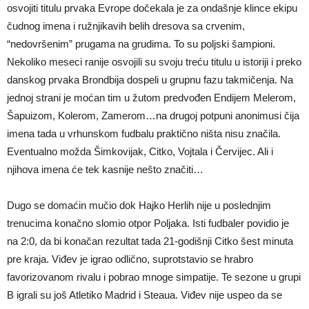
osvojiti titulu prvaka Evrope dočekala je za ondašnje klince ekipu
čudnog imena i ružnjikavih belih dresova sa crvenim,
“nedovršenim” prugama na grudima. To su poljski šampioni.
Nekoliko meseci ranije osvojili su svoju treću titulu u istoriji i preko
danskog prvaka Brondbija dospeli u grupnu fazu takmičenja. Na
jednoj strani je moćan tim u žutom predvođen Endijem Melerom,
Šapuizom, Kolerom, Zamerom…na drugoj potpuni anonimusi čija
imena tada u vrhunskom fudbalu praktično ništa nisu značila.
Eventualno možda Šimkovijak, Citko, Vojtala i Červijec. Ali i
njihova imena će tek kasnije nešto značiti…
Dugo se domaćin mučio dok Hajko Herlih nije u poslednjim
trenucima konačno slomio otpor Poljaka. Isti fudbaler povidio je
na 2:0, da bi konačan rezultat tada 21-godišnji Citko šest minuta
pre kraja. Viđev je igrao odlično, suprotstavio se hrabro
favorizovanom rivalu i pobrao mnoge simpatije. Te sezone u grupi
B igrali su još Atletiko Madrid i Steaua. Viđev nije uspeo da se