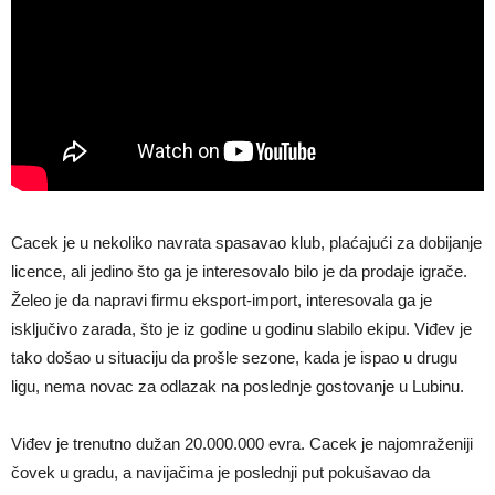
Cacek je u nekoliko navrata spasavao klub, plaćajući za dobijanje
licence, ali jedino što ga je interesovalo bilo je da prodaje igrače.
Želeo je da napravi firmu eksport-import, interesovala ga je
isključivo zarada, što je iz godine u godinu slabilo ekipu. Viđev je
tako došao u situaciju da prošle sezone, kada je ispao u drugu
ligu, nema novac za odlazak na poslednje gostovanje u Lubinu.
Viđev je trenutno dužan 20.000.000 evra. Cacek je najomraženiji
čovek u gradu, a navijačima je poslednji put pokušavao da