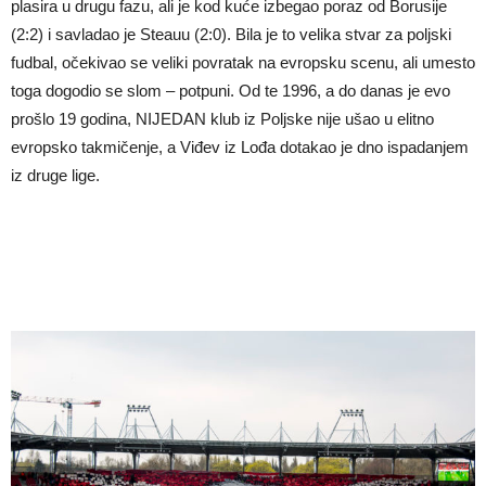
plasira u drugu fazu, ali je kod kuće izbegao poraz od Borusije
(2:2) i savladao je Steauu (2:0). Bila je to velika stvar za poljski
fudbal, očekivao se veliki povratak na evropsku scenu, ali umesto
toga dogodio se slom – potpuni. Od te 1996, a do danas je evo
prošlo 19 godina, NIJEDAN klub iz Poljske nije ušao u elitno
evropsko takmičenje, a Viđev iz Lođa dotakao je dno ispadanjem
iz druge lige.