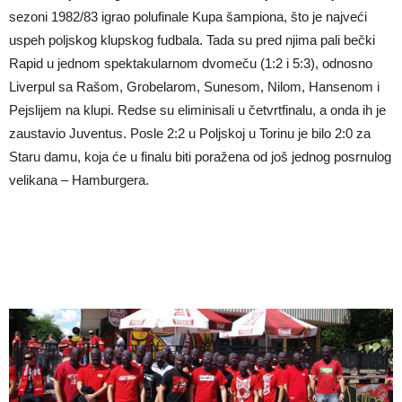
sezoni 1982/83 igrao polufinale Kupa šampiona, što je najveći
uspeh poljskog klupskog fudbala. Tada su pred njima pali bečki
Rapid u jednom spektakularnom dvomeču (1:2 i 5:3), odnosno
Liverpul sa Rašom, Grobelarom, Sunesom, Nilom, Hansenom i
Pejslijem na klupi. Redse su eliminisali u četvrtfinalu, a onda ih je
zaustavio Juventus. Posle 2:2 u Poljskoj u Torinu je bilo 2:0 za
Staru damu, koja će u finalu biti poražena od još jednog posrnulog
velikana – Hamburgera.