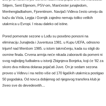
Sitijem, Sent Etjenom, PSV-om, Mančester junajtedom,
Menhengladbahom, Fjorentinom. Navijači Viđeva često umeju da
kažu da Visla, Legija i Gornjik zajedno nemaju toliko velikih
utakmica u Evropi. I nisau daleko od istine.
Pored pomenute sezone u Lođu su posebno ponosni na
eliminaciju Junajteda i Juventusa 1981. u Kupu UEFA, odnosno
trijumf nad Menšom 1985. u istom takmičenju, kada su stigli do
osmine finala. Crvena armija neće nikada zaboraviti da pomeni ni
svog najboljeg fudbalera u istoriji Zbignjeva Bonjeka, koji će ‘82 za
skoro dva miliona dolaraa pojačati Juve. On je sedam sezona
proveo u Viđevu i na nešto više od 170 ligaških utakmica postigao
50 pogodaka. Od novca dobijenog od njegovog transfera klub je
živeo sve do devedesetih…