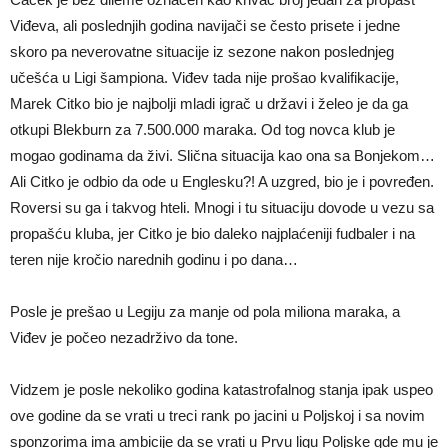
Viđeva, ali poslednjih godina navijači se često prisete i jedne
skoro pa neverovatne situacije iz sezone nakon poslednjeg
učešća u Ligi šampiona. Viđev tada nije prošao kvalifikacije,
Marek Citko bio je najbolji mladi igrač u državi i želeo je da ga
otkupi Blekburn za 7.500.000 maraka. Od tog novca klub je
mogao godinama da živi. Slična situacija kao ona sa Bonjekom…
Ali Citko je odbio da ode u Englesku?! A uzgred, bio je i povređen.
Roversi su ga i takvog hteli. Mnogi i tu situaciju dovode u vezu sa
propašću kluba, jer Citko je bio daleko najplaćeniji fudbaler i na
teren nije kročio narednih godinu i po dana…
Posle je prešao u Legiju za manje od pola miliona maraka, a
Viđev je počeo nezadrživo da tone.
Vidzem je posle nekoliko godina katastrofalnog stanja ipak uspeo
ove godine da se vrati u treci rank po jacini u Poljskoj i sa novim
sponzorima ima ambicije da se vrati u Prvu ligu Poljske gde mu je