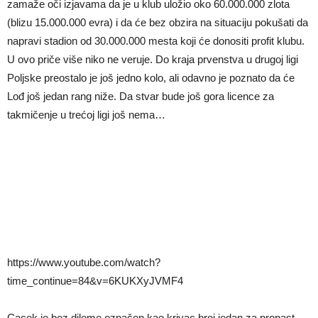
zamaže oči izjavama da je u klub uložio oko 60.000.000 zlota
(blizu 15.000.000 evra) i da će bez obzira na situaciju pokušati da
napravi stadion od 30.000.000 mesta koji će donositi profit klubu.
U ovo priče više niko ne veruje. Do kraja prvenstva u drugoj ligi
Poljske preostalo je još jedno kolo, ali odavno je poznato da će
Lođ još jedan rang niže. Da stvar bude još gora licence za
takmičenje u trećoj ligi još nema…
https://www.youtube.com/watch?
time_continue=84&v=6KUKXyJVMF4
Cacek je bez dileme označen kao krivac broj jedan za propast