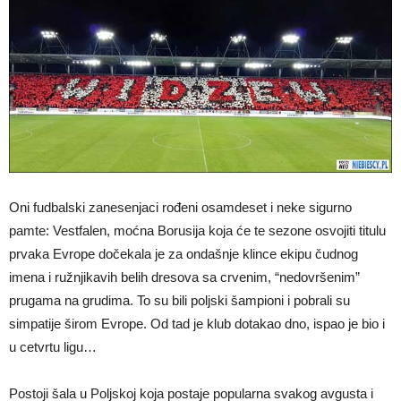
Oni fudbalski zanesenjaci rođeni osamdeset i neke sigurno
pamte: Vestfalen, moćna Borusija koja će te sezone osvojiti titulu
prvaka Evrope dočekala je za ondašnje klince ekipu čudnog
imena i ružnjikavih belih dresova sa crvenim, “nedovršenim”
prugama na grudima. To su bili poljski šampioni i pobrali su
simpatije širom Evrope. Od tad je klub dotakao dno, ispao je bio i
u cetvrtu ligu…
Postoji šala u Poljskoj koja postaje popularna svakog avgusta i