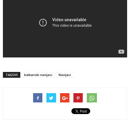
TAGOVI
balkanski navijaci
Navijaci