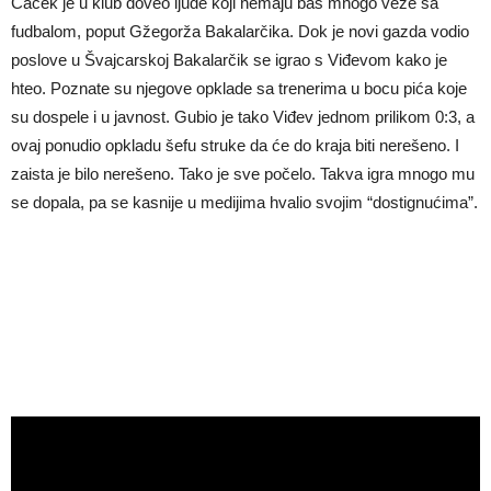
Cacek je u klub doveo ljude koji nemaju baš mnogo veze sa
fudbalom, poput Gžegorža Bakalarčika. Dok je novi gazda vodio
poslove u Švajcarskoj Bakalarčik se igrao s Viđevom kako je
hteo. Poznate su njegove opklade sa trenerima u bocu pića koje
su dospele i u javnost. Gubio je tako Viđev jednom prilikom 0:3, a
ovaj ponudio opkladu šefu struke da će do kraja biti nerešeno. I
zaista je bilo nerešeno. Tako je sve počelo. Takva igra mnogo mu
se dopala, pa se kasnije u medijima hvalio svojim “dostignućima”.