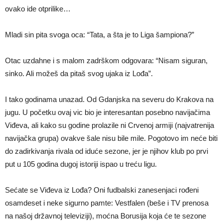
ovako ide otprilike…
Mladi sin pita svoga oca: “Tata, a šta je to Liga šampiona?”
Otac uzdahne i s malom zadrškom odgovara: “Nisam siguran,
sinko. Ali možeš da pitaš svog ujaka iz Lođa”.
I tako godinama unazad. Od Gdanjska na severu do Krakova na
jugu. U početku ovaj vic bio je interesantan posebno navijačima
Viđeva, ali kako su godine prolazile ni Crvenoj armiji (najvatrenija
navijačka grupa) ovakve šale nisu bile mile. Pogotovo im neće biti
do zadirkivanja rivala od iduće sezone, jer je njihov klub po prvi
put u 105 godina dugoj istoriji ispao u treću ligu.
Sećate se Viđeva iz Lođa? Oni fudbalski zanesenjaci rođeni
osamdeset i neke sigurno pamte: Vestfalen (beše i TV prenosa
na našoj državnoj televiziji), moćna Borusija koja će te sezone