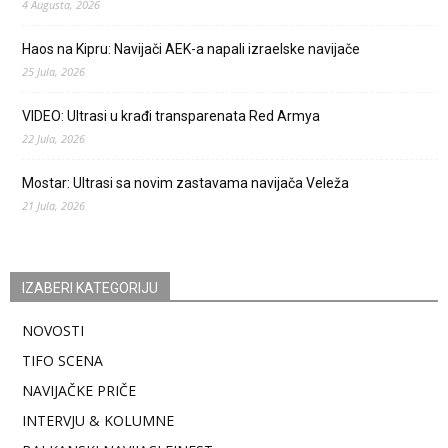
4 Augusta, 2026
Haos na Kipru: Navijači AEK-a napali izraelske navijače
25 Jula, 2026
VIDEO: Ultrasi u krađi transparenata Red Armya
22 Jula, 2026
Mostar: Ultrasi sa novim zastavama navijača Veleža
21 Jula, 2026
IZABERI KATEGORIJU
NOVOSTI
TIFO SCENA
NAVIJAČKE PRIČE
INTERVJU & KOLUMNE