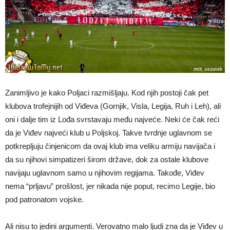
Zanimljivo je kako Poljaci razmišljaju. Kod njih postoji čak pet
klubova trofejnijih od Viđeva (Gornjik, Visla, Legija, Ruh i Leh), ali
oni i dalje tim iz Lođa svrstavaju među najveće. Neki će čak reći
da je Viđev najveći klub u Poljskoj. Takve tvrdnje uglavnom se
potkrepljuju činjenicom da ovaj klub ima veliku armiju navijača i
da su njihovi simpatizeri širom države, dok za ostale klubove
navijaju uglavnom samo u njihovim regijama. Takođe, Viđev
nema “prljavu” prošlost, jer nikada nije poput, recimo Legije, bio
pod patronatom vojske.
Ali nisu to jedini argumenti. Verovatno malo ljudi zna da je Viđev u