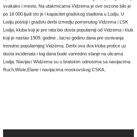
svakako i mesto. Na utakmicama Vidzema je ove sezone bilo je
po 18 000 ljudi sto je i kapacitet gradskog stadiona u Lodju. U
Lodju postoji i gradski derbi izmedju pomenutog Vidzema i LSK
Lodja, kluba koji je pre rata bio dosta popularniji od Vidzema i klub
koji je nastao 1909. godine , tacno godinu dana pre osnivanja
trenutno popularnijeg Vidzema. Derbi ova dva kluba protice uz
dosta incidenata i tog dana bude vanredno stanje na ulicama
Lodja. Navijaci Widzema su u bratskim odnosima sa navijacima
Ruch,Wisle,Elane i navijacima moskovskog CSKA.