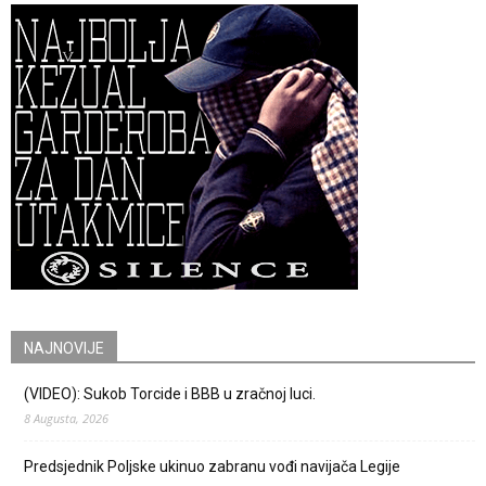
NAJNOVIJE
(VIDEO): Sukob Torcide i BBB u zračnoj luci.
8 Augusta, 2026
Predsjednik Poljske ukinuo zabranu vođi navijača Legije