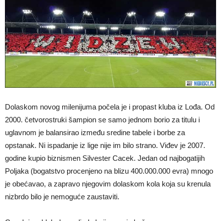
Dolaskom novog milenijuma počela je i propast kluba iz Lođa. Od
2000. četvorostruki šampion se samo jednom borio za titulu i
uglavnom je balansirao između sredine tabele i borbe za
opstanak. Ni ispadanje iz lige nije im bilo strano. Viđev je 2007.
godine kupio biznismen Silvester Cacek. Jedan od najbogatijih
Poljaka (bogatstvo procenjeno na blizu 400.000.000 evra) mnogo
je obećavao, a zapravo njegovim dolaskom kola koja su krenula
nizbrdo bilo je nemoguće zaustaviti.