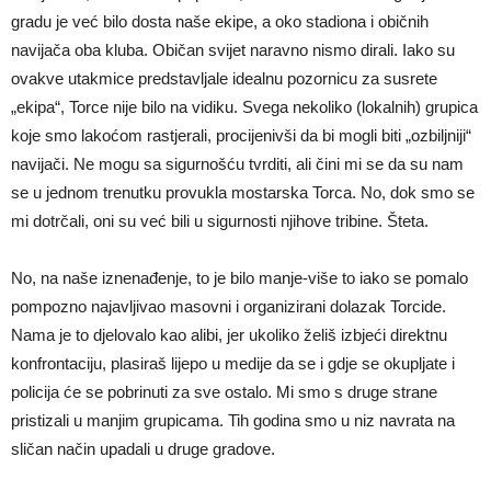
gradu je već bilo dosta naše ekipe, a oko stadiona i običnih
navijača oba kluba. Običan svijet naravno nismo dirali. Iako su
ovakve utakmice predstavljale idealnu pozornicu za susrete
„ekipa“, Torce nije bilo na vidiku. Svega nekoliko (lokalnih) grupica
koje smo lakoćom rastjerali, procijenivši da bi mogli biti „ozbiljniji“
navijači. Ne mogu sa sigurnošću tvrditi, ali čini mi se da su nam
se u jednom trenutku provukla mostarska Torca. No, dok smo se
mi dotrčali, oni su već bili u sigurnosti njihove tribine. Šteta.
No, na naše iznenađenje, to je bilo manje-više to iako se pomalo
pompozno najavljivao masovni i organizirani dolazak Torcide.
Nama je to djelovalo kao alibi, jer ukoliko želiš izbjeći direktnu
konfrontaciju, plasiraš lijepo u medije da se i gdje se okupljate i
policija će se pobrinuti za sve ostalo. Mi smo s druge strane
pristizali u manjim grupicama. Tih godina smo u niz navrata na
sličan način upadali u druge gradove.