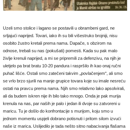
Uzeli smo stolice i lagano se postavili u obrambeni gard, ne
srljajući naprijed. Tovari, iako ih su bili višestruko brojniji, nisu
osobito žustro kretali prema nama. Dapače, s obzirom na
odnose, trebali su nas (pokušati) pomesti. Kada su pak malo
življe krenuli naprijed, a mi se pripremili za defenzivu, na njih je
uletjelo pa brat bratu 10-20 pandura i raspršilo ih kao onaj ručni
puhač lišće. Ostali smo zatečeni takvim „povlačenjem“, ali smo
se vrlo brzo sjurili na manje grupice tovara koje su imale nesreću
ostati na pravcu prema nama. Njih smo relativno lako apsolvirali,
ali da budem iskren nije ih bilo tako mnogo. Onda je pak murija
krenula na nas, par naših je palo i jedan ili dvoje su zatvoreni u
maricu. Tu je došlo do konfrontacije s murijom, koju smo u
jednom momentu uspjeli dobrano potisnuti i pritom silom izvući
naše iz marica. Uslijedilo je tada nešto sitno nabacivanja flašama