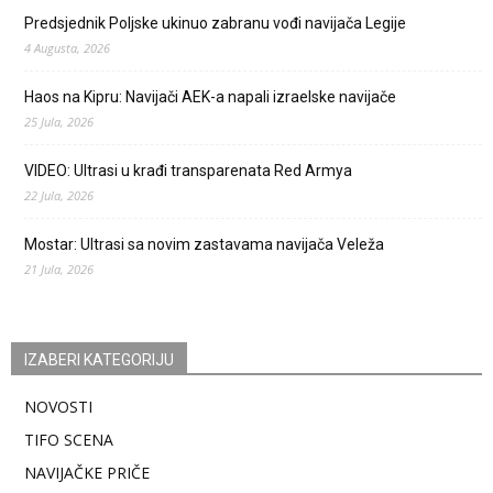
Predsjednik Poljske ukinuo zabranu vođi navijača Legije
4 Augusta, 2026
Haos na Kipru: Navijači AEK-a napali izraelske navijače
25 Jula, 2026
VIDEO: Ultrasi u krađi transparenata Red Armya
22 Jula, 2026
Mostar: Ultrasi sa novim zastavama navijača Veleža
21 Jula, 2026
IZABERI KATEGORIJU
NOVOSTI
TIFO SCENA
NAVIJAČKE PRIČE