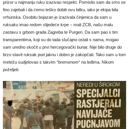
prizor u najmanju ruku izazivao respekt. Pomislio sam da smo se
fino zajebali i da ćemo teško dobiti ovu bitku, iako je ekipa bila
vrhunska. Osobitu bojazan je izazivala činjenica da sam u
ruksaku imao redom slijedeće krpe – mali ZCB, našu malu
zastavu s grbom grada Zagreba te Purgeri. Da sam pao s tim
transparentima, koji su do tada slučajno ostali s nama, mogao
sam uredno skočit u prvi hercegovački bunar. Nije bilo druge do
brzo stavit ruksak pod jaknu i dobro je zakopčati. Tako sam u tom
metežu sudjelovao s takvim “bremenom“ na leđima. Nikom
poželjeti.