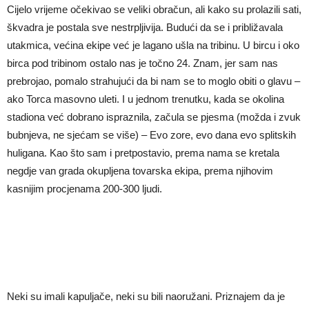
Cijelo vrijeme očekivao se veliki obračun, ali kako su prolazili sati,
škvadra je postala sve nestrpljivija. Budući da se i približavala
utakmica, većina ekipe već je lagano ušla na tribinu. U bircu i oko
birca pod tribinom ostalo nas je točno 24. Znam, jer sam nas
prebrojao, pomalo strahujući da bi nam se to moglo obiti o glavu –
ako Torca masovno uleti. I u jednom trenutku, kada se okolina
stadiona već dobrano ispraznila, začula se pjesma (možda i zvuk
bubnjeva, ne sjećam se više) – Evo zore, evo dana evo splitskih
huligana. Kao što sam i pretpostavio, prema nama se kretala
negdje van grada okupljena tovarska ekipa, prema njihovim
kasnijim procjenama 200-300 ljudi.
Neki su imali kapuljače, neki su bili naoružani. Priznajem da je