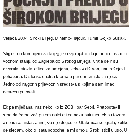
Veljača 2004. Široki Brijeg, Dinamo-Hajduk, Turnir Gojko Šušak.
Stigli smo kombijem za kojeg je nevjerojatno da je uopće ostao u
voznom stanju od Zagreba do Širokog Brijega. Vrata se nisu
otvarala, stakla jeftino zatamnjena, jedva vidiš van, unutrašnjost
pohabana. Disfunkcionalna krama u punom smislu tih riječi.
Jedno od najgorih prijevoznih sredstva s kojima sam imao
nesreću putovati.
Ekipa miješana, nas nekoliko iz ZCB i par Sepri. Pretpostavili
smo da ćemo već putem naletjeti na neku putujuću ekipu tovara,
ali baš se ništa zanimljivo nije dogodilo. Utakmica se igrala, koliko
se sjećam, oko tri sata popodne, a mi smo u Široki stigli ujutro. U