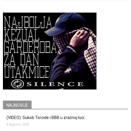
NAJNOVIJE
(VIDEO): Sukob Torcide i BBB u zračnoj luci.
8 Augusta, 2026