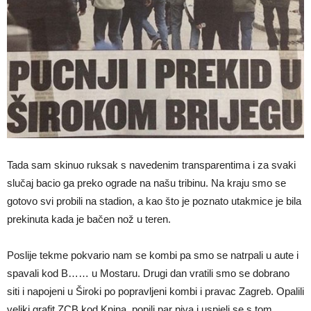
Tada sam skinuo ruksak s navedenim transparentima i za svaki
slučaj bacio ga preko ograde na našu tribinu. Na kraju smo se
gotovo svi probili na stadion, a kao što je poznato utakmice je bila
prekinuta kada je bačen nož u teren.
Poslije tekme pokvario nam se kombi pa smo se natrpali u aute i
spavali kod B…… u Mostaru. Drugi dan vratili smo se dobrano
siti i napojeni u Široki po popravljeni kombi i pravac Zagreb. Opalili
veliki grafit ZCB kod Knina, popili par piva i uspjeli se s tom