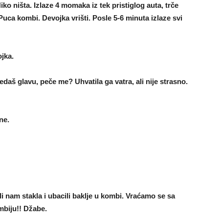
o ništa. Izlaze 4 momaka iz tek pristiglog auta, trče
 Puca kombi. Devojka vrišti. Posle 5-6 minuta izlaze svi
ojka.
ledaš glavu, peče me? Uhvatila ga vatra, ali nije strasno.
ne.
i nam stakla i ubacili baklje u kombi. Vraćamo se sa
mbiju!! Džabe.