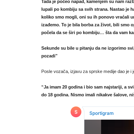
Tada je počeo napad, kamenjem su nam razbil
lupali po kombiju sa svih strana. Nastao je 
koliko smo mogli, oni su ih ponovo vraćali un
izađemo. To je bila borba za život, bili smo op
počela da se širi po kombiju… šta da vam k
Sekunde su bile u pitanju da ne izgorimo sv
pozadi”
Posle vozača, izjavu za sprske medije dao je i 
“Ja imam 20 godina i bio sam najstariji, a svi
do 18 godina. Nismo imali nikakve šalove, ni