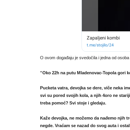
O ovom događaju je svedočila i jedna od osoba k
“Oko 22h na putu Mladenovac-Topola gori k
Pucketa vatra, devojka se dere, viče neka im
svi su pored svojih kola, a njih 4oro ne starij
treba pomoć? Svi stoje i gledaju.
Kaže devojka, ne možemo da nađemo njih troje.
negde. Vraćam se nazad do svog auta i ostali