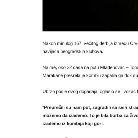
Nakon minulog 167. večitog derbija između Crve
navijača beogradskih klubova.
Naime, oko 22 časa na putu Mladenovac – Topol
Marakane presrela je kombi i zapalila ga dok su 
Ubrzo posle ovog događaja, oglasio se i vozač k
“
Preprečili su nam put, zagradili sa svih stran
možemo da izađemo
.
To je bila borba za ži
izađemo iz kombija koji gori
.