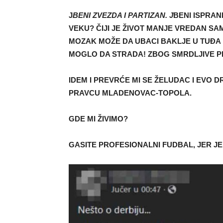
J
BENI ZVEZDA I PARTIZAN. J
BENI ISPRANI
VEKU? ČIJI JE ŽIVOT MANJE VREDAN SA
MOZAK MOŽE DA UBACI BAKLJE U TUĐA K
MOGLO DA STRADA! ZBOG SMRDLJIVE P
IDEM I PREVRĆE MI SE ŽELUDAC I EVO DR
PRAVCU MLADENOVAC-TOPOLA.
GDE MI ŽIVIMO?
GASITE PROFESIONALNI FUDBAL, JER J