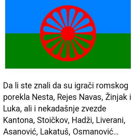
Da li ste znali da su igrači romskog
porekla Nesta, Rejes Navas, Žinjak i
Luka, ali i nekadašnje zvezde
Kantona, Stoičkov, Hadži, Liverani,
Asanović, Lakatuš, Osmanović…