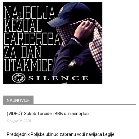
NAJNOVIJE
(VIDEO): Sukob Torcide i BBB u zračnoj luci.
8 Augusta, 2026
Predsjednik Poljske ukinuo zabranu vođi navijača Legije