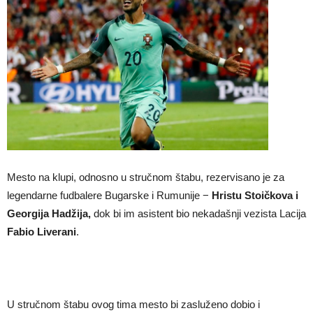
Mesto na klupi, odnosno u stručnom štabu, rezervisano je za
legendarne fudbalere Bugarske i Rumunije −
Hristu Stoičkova i
Georgija Hadžija,
dok bi im asistent bio nekadašnji vezista Lacija
Fabio Liverani
.
U stručnom štabu ovog tima mesto bi zasluženo dobio i