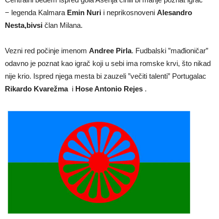
− legenda Kalmara
Emin Nuri
i neprikosnoveni
Alesandro
Nesta,bivsi
član Milana.
Vezni red počinje imenom
Andree Pirla
. Fudbalski ”mađioničar”
odavno je poznat kao igrač koji u sebi ima romske krvi, što nikad
nije krio. Ispred njega mesta bi zauzeli ”večiti talenti” Portugalac
Rikardo Kvarežma
i
Hose Antonio Rejes
.