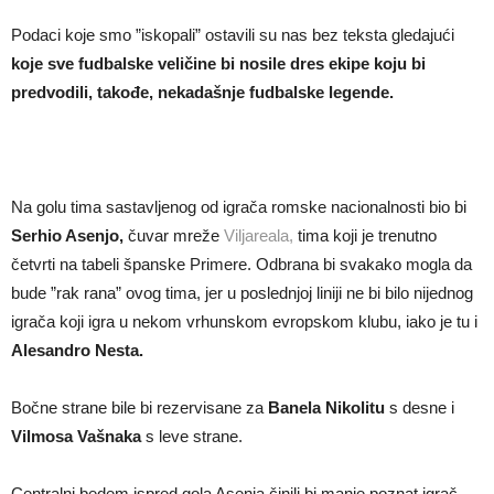
Podaci koje smo ”iskopali” ostavili su nas bez teksta gledajući
koje sve fudbalske veličine bi nosile dres ekipe koju bi
predvodili, takođe, nekadašnje fudbalske legende.
Na golu tima sastavljenog od igrača romske nacionalnosti bio bi
Serhio Asenjo,
čuvar mreže
Viljareala,
tima koji je trenutno
četvrti na tabeli španske Primere. Odbrana bi svakako mogla da
bude ”rak rana” ovog tima, jer u poslednjoj liniji ne bi bilo nijednog
igrača koji igra u nekom vrhunskom evropskom klubu, iako je tu i
Alesandro Nesta.
Bočne strane bile bi rezervisane za
Banela Nikolitu
s desne i
Vilmosa Vašnaka
s leve strane.
Centralni bedem ispred gola Asenja činili bi manje poznat igrač