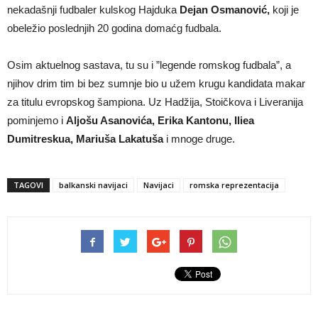
nekadašnji fudbaler kulskog Hajduka
Dejan Osmanović,
koji je
obeležio poslednjih 20 godina domaćg fudbala.
Osim aktuelnog sastava, tu su i ”legende romskog fudbala”, a
njihov drim tim bi bez sumnje bio u užem krugu kandidata makar
za titulu evropskog šampiona. Uz Hadžija, Stoičkova i Liveranija
pominjemo i
Aljošu Asanovića, Erika Kantonu, Iliea
Dumitreskua, Mariuša Lakatuša
i mnoge druge.
TAGOVI
balkanski navijaci
Navijaci
romska reprezentacija