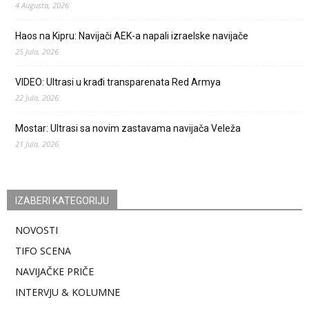
4 Augusta, 2026
Haos na Kipru: Navijači AEK-a napali izraelske navijače
25 Jula, 2026
VIDEO: Ultrasi u krađi transparenata Red Armya
22 Jula, 2026
Mostar: Ultrasi sa novim zastavama navijača Veleža
21 Jula, 2026
IZABERI KATEGORIJU
NOVOSTI
TIFO SCENA
NAVIJAČKE PRIČE
INTERVJU & KOLUMNE