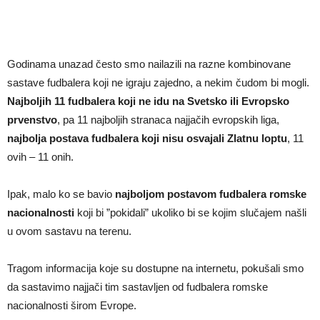
Godinama unazad često smo nailazili na razne kombinovane
sastave fudbalera koji ne igraju zajedno, a nekim čudom bi mogli.
Najboljih 11 fudbalera koji ne idu na Svetsko ili Evropsko
prvenstvo
, pa 11 najboljih stranaca najjačih evropskih liga,
najbolja postava fudbalera koji nisu osvajali Zlatnu loptu
, 11
ovih – 11 onih.
Ipak, malo ko se bavio
najboljom postavom fudbalera romske
nacionalnosti
koji bi ”pokidali” ukoliko bi se kojim slučajem našli
u ovom sastavu na terenu.
Tragom informacija koje su dostupne na internetu, pokušali smo
da sastavimo najjači tim sastavljen od fudbalera romske
nacionalnosti širom Evrope.