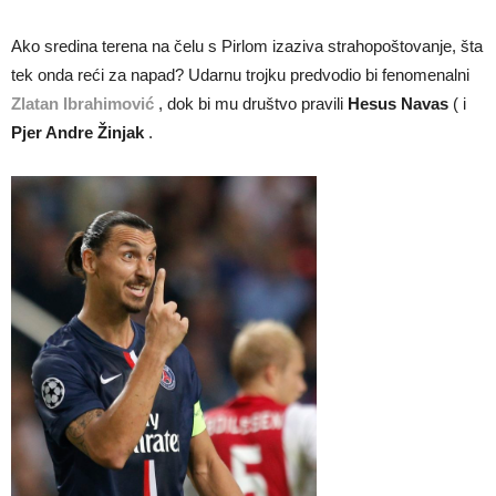
Ako sredina terena na čelu s Pirlom izaziva strahopoštovanje, šta
tek onda reći za napad? Udarnu trojku predvodio bi fenomenalni
Zlatan Ibrahimović
, dok bi mu društvo pravili
Hesus Navas
( i
Pjer Andre Žinjak
.