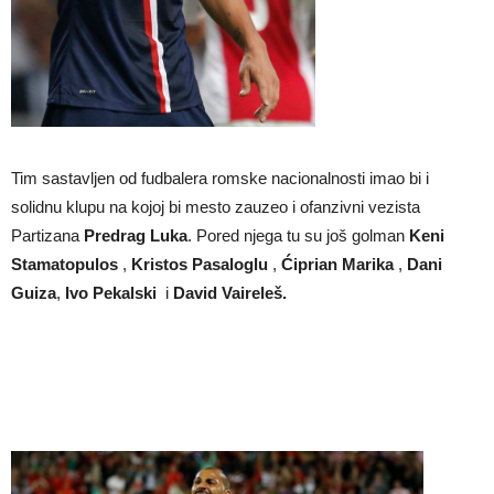
Tim sastavljen od fudbalera romske nacionalnosti imao bi i
solidnu klupu na kojoj bi mesto zauzeo i ofanzivni vezista
Partizana
Predrag Luka
. Pored njega tu su još golman
Keni
Stamatopulos
,
Kristos Pasaloglu
,
Ćiprian Marika
,
Dani
Guiza
,
Ivo Pekalski
i
David Vaireleš.