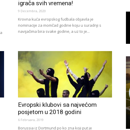
igrača svih vremena!
9 Decembra, 2020
Krovna kuća evropskog fudbala objavila je
nominacije za momčad godine koju u suradnji s
navijačima bira svake godine, a uz to je...
ča
Evropski klubovi sa najvećom
posjetom u 2018 godini
6 Februara, 2019
Borussia iz Dortmund po ko zna koji put je