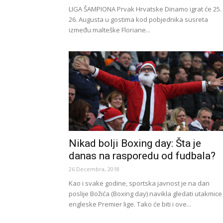
LIGA ŠAMPIONA Prvak Hrvatske Dinamo igrat će 25. i
26. Augusta u gostima kod pobjednika susreta
između malteške Floriane...
Nikad bolji Boxing day: Šta je
danas na rasporedu od fudbala?
26 Decembra, 2018
Kao i svake godine, sportska javnost je na dan
poslije Božića (Boxing day) navikla gledati utakmice
engleske Premier lige. Tako će biti i ove...