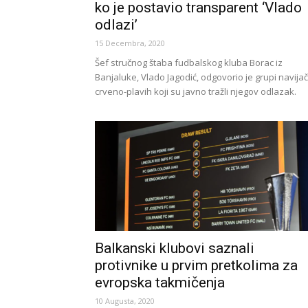
ko je postavio transparent ‘Vlado
odlazi’
15 Decembra, 2020
Šef stručnog štaba fudbalskog kluba Borac iz
Banjaluke, Vlado Jagodić, odgovorio je grupi navija
crveno-plavih koji su javno tražli njegov odlazak.
Balkanski klubovi saznali
protivnike u prvim pretkolima za
evropska takmičenja
10 Augusta, 2020