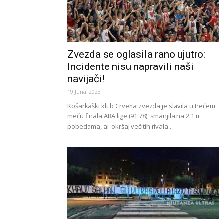
Zvezda se oglasila rano ujutro:
Incidente nisu napravili naši
navijači!
19 Juna, 2023
Košarkaški klub Crvena zvezda je slavila u trećem
meču finala ABA lige (91:78), smanjila na 2:1 u
pobedama, ali okršaj večitih rivala...