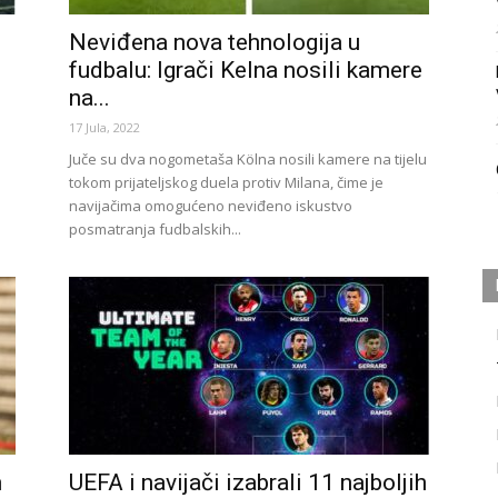
Neviđena nova tehnologija u
fudbalu: Igrači Kelna nosili kamere
na...
17 Jula, 2022
Juče su dva nogometaša Kölna nosili kamere na tijelu
tokom prijateljskog duela protiv Milana, čime je
navijačima omogućeno neviđeno iskustvo
posmatranja fudbalskih...
m
UEFA i navijači izabrali 11 najboljih