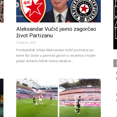
Aleksandar Vučić javno zagorčao
život Partizanu
26 Marta, 2023
Predsjednik Srbije Aleksandar Vučić poznat je po
tome što često u javnosti govori o stvarima o kojim
jedan državni čelnik nema nikakve...