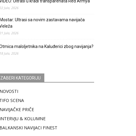
VIDEO: Ultrasi u krađi transparenata Red Armya
22 Jula, 2026
Mostar: Ultrasi sa novim zastavama navijača
Veleža
21 Jula, 2026
Otmica maloljetnika na Kaluđerici zbog navijanja?
18 Jula, 2026
IZABERI KATEGORIJU
NOVOSTI
TIFO SCENA
NAVIJAČKE PRIČE
INTERVJU & KOLUMNE
BALKANSKI NAVIJACI FINEST