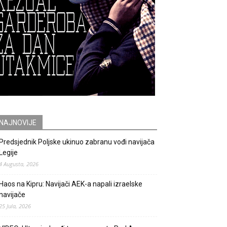
NAJNOVIJE
Predsjednik Poljske ukinuo zabranu vođi navijača
Legije
4 Augusta, 2026
Haos na Kipru: Navijači AEK-a napali izraelske
navijače
25 Jula, 2026