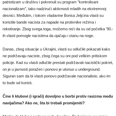
patriotizam u društvu i pokrenuli su program “kontrolisani
nacionalizam”, tako nadzirući aktivnosti mladih na ekstremnoj
desnici. Međutim, i tokom vladavine Borisa Jeljcina vlasti su
koristile bande nacista za napade na protivnike režima i
reketiranje. Zbog svega toga, možemo reći da su od početka ’90.-
ih vlasti pomogle nacistima da ojačaju i stanu na noge.
Danas, zbog situacije u Ukrajini, vlasti su odlučile pokazati kako
ne podržavaju naciste, zbog čega su oni pod velikim pritiskom
policije. Kad su vlasti odlučile prestati podržavati nacistički pokret,
on je u javnosti poražen i ponovo je utonuo u underground.
Siguran sam da bi vlasti ponovo podržavale nacionaliste, ako im
to bude od koristi.
Čine li klubovi (i igrači) dovoljno u borbi protiv rasizma među
navijačima? Ako ne, šta bi trebali promijeniti?