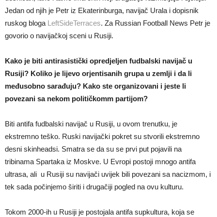
Jedan od njih je Petr iz Ekaterinburga, navijač Urala i dopisnik
ruskog bloga
LeftSideTerraces
. Za Russian Football News Petr je
govorio o navijačkoj sceni u Rusiji.
Kako je biti antirasistički opredjeljen fudbalski navijač u
Rusiji? Koliko je lijevo orjentisanih grupa u zemlji i da li
međusobno sarađuju? Kako ste organizovani i jeste li
povezani sa nekom političkomm partijom?
Biti antifa fudbalski navijač u Rusiji, u ovom trenutku, je
ekstremno teško. Ruski navijački pokret su stvorili ekstremno
desni skinheadsi. Smatra se da su se prvi put pojavili na
tribinama Spartaka iz Moskve. U Evropi postoji mnogo antifa
ultrasa, ali u Rusiji su navijači uvijek bili povezani sa nacizmom, i
tek sada počinjemo širiti i drugačiji pogled na ovu kulturu.
Tokom 2000-ih u Rusiji je postojala antifa supkultura, koja se