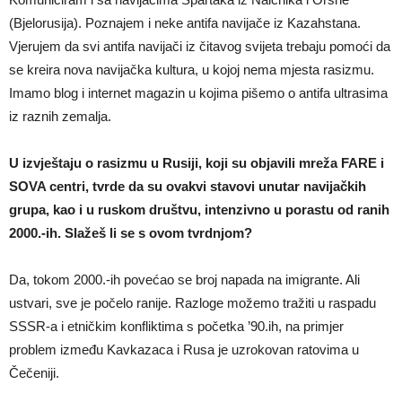
(Bjelorusija). Poznajem i neke antifa navijače iz Kazahstana.
Vjerujem da svi antifa navijači iz čitavog svijeta trebaju pomoći da
se kreira nova navijačka kultura, u kojoj nema mjesta rasizmu.
Imamo blog i internet magazin u kojima pišemo o antifa ultrasima
iz raznih zemalja.
U izvještaju o rasizmu u Rusiji, koji su objavili mreža FARE i
SOVA centri, tvrde da su ovakvi stavovi unutar navijačkih
grupa, kao i u ruskom društvu, intenzivno u porastu od ranih
2000.-ih. Slažeš li se s ovom tvrdnjom?
Da, tokom 2000.-ih povećao se broj napada na imigrante. Ali
ustvari, sve je počelo ranije. Razloge možemo tražiti u raspadu
SSSR-a i etničkim konfliktima s početka ’90.ih, na primjer
problem između Kavkazaca i Rusa je uzrokovan ratovima u
Čečeniji.