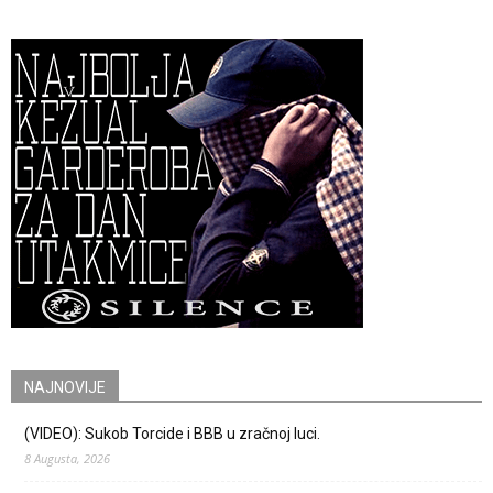
NAJNOVIJE
(VIDEO): Sukob Torcide i BBB u zračnoj luci.
8 Augusta, 2026