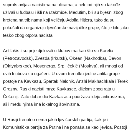
suprotstavljala nacistima na ulicama, a neki od njih su takođe
uživali u fudbalu i išli na utakmice. Međutim, bili su bijesni zbog
kretena na tribinama koji veličaju Adolfa Hitlera, tako da su
pokušali da organizuju ljevičarske navijačke grupe, što je bilo jako
teško zbog otpora nacista.
Antifašisti su prije djelovali u klubovima kao što su Karelia
(Petrozavodsk), Zvezda (Irkutsk), Okean (Nakhodka), Devon
(Oktyabrskoe), Mosenergo, Srp i čekić (Moskva), ali mnogi od
ovih klubova su ugašeni. U ovom trenutku jedine antifa grupe
postoje na Kavkazu, Spartak Nalchik, Anzhi Makhachkala i Terek
Grozny. Ruski nacisti mrze Kavkasce, dijelom zbog rata u
Čečeniji. Zato dobar dio Kavkazaca podržava ideju antirasizma,
ali i među njima ima lokalnog šovinizma.
U Rusiji trenutno nema jakih ljevičarskih partija, čak je i
Komunistička partija za Putina i ne ponaša se kao ljevica. Postoji