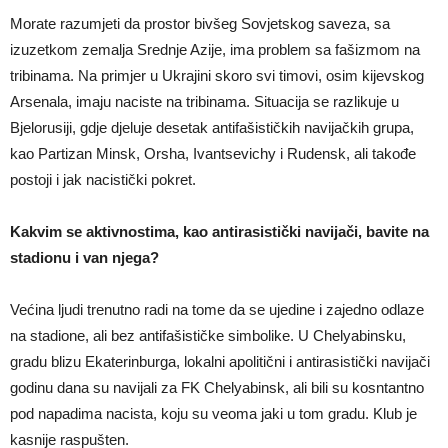
Morate razumjeti da prostor bivšeg Sovjetskog saveza, sa
izuzetkom zemalja Srednje Azije, ima problem sa fašizmom na
tribinama. Na primjer u Ukrajini skoro svi timovi, osim kijevskog
Arsenala, imaju naciste na tribinama. Situacija se razlikuje u
Bjelorusiji, gdje djeluje desetak antifašističkih navijačkih grupa,
kao Partizan Minsk, Orsha, Ivantsevichy i Rudensk, ali takođe
postoji i jak nacistički pokret.
Kakvim se aktivnostima, kao antirasistički navijači, bavite na
stadionu i van njega?
Većina ljudi trenutno radi na tome da se ujedine i zajedno odlaze
na stadione, ali bez antifašističke simbolike. U Chelyabinsku,
gradu blizu Ekaterinburga, lokalni apolitični i antirasistički navijači
godinu dana su navijali za FK Chelyabinsk, ali bili su kosntantno
pod napadima nacista, koju su veoma jaki u tom gradu. Klub je
kasnije raspušten.