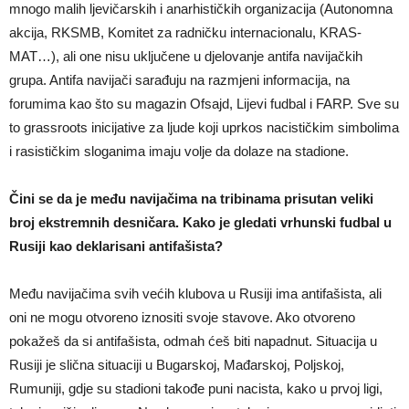
mnogo malih ljevičarskih i anarhističkih organizacija (Autonomna
akcija, RKSMB, Komitet za radničku internacionalu, KRAS-
MAT…), ali one nisu uključene u djelovanje antifa navijačkih
grupa. Antifa navijači sarađuju na razmjeni informacija, na
forumima kao što su magazin Ofsajd, Lijevi fudbal i FARP. Sve su
to grassroots inicijative za ljude koji uprkos nacističkim simbolima
i rasističkim sloganima imaju volje da dolaze na stadione.
Čini se da je među navijačima na tribinama prisutan veliki
broj ekstremnih desničara. Kako je gledati vrhunski fudbal u
Rusiji kao deklarisani antifašista?
Među navijačima svih većih klubova u Rusiji ima antifašista, ali
oni ne mogu otvoreno iznositi svoje stavove. Ako otvoreno
pokažeš da si antifašista, odmah ćeš biti napadnut. Situacija u
Rusiji je slična situaciji u Bugarskoj, Mađarskoj, Poljskoj,
Rumuniji, gdje su stadioni takođe puni nacista, kako u prvoj ligi,