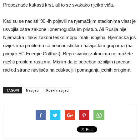
Prepoznaće kukasti krst, ali to se svakako rijetko viđa.
Kad su se nacisti ’90.-ih pojavili na njemačkim stadionima vlast je
usvojila oštre zakone i onemogućila im pristup. Ali Rusija nije
Njemačka i takvi zakoni teško mogu imati uspjeha. Njemačka još
uvijek ima problema sa neonacističkim navijačkim grupama (na
primjer FC Energie Cottbus). Represivnim zakonima ne možete
riješiti problem rasizma. Mislim da je potreban ozbiljan i predan
rad od strane navijača na edukaciji i pomaganju jednih drugima.
TAGOVI
Navijaci
Ruski navijaci