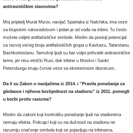
antirasističkim stavovima?
Moj prijatelj Murat Mizov, navijač Spartaka iz Nalchika, ima veze
sa klupskim rukovodstvom i jedan je od vođa na tribini. Tu često
možete vidjeti antifašističke simbole. Mislim da postoji potencijal
za razvoj većeg broja antifašističkih grupa u Kavkazu, Tatarstanu,
Bashkortostanu. Tamošnji ljudi su bar voljni prihvatiti antirasističke
teme, jer nisu etnički Rusi, dok tribine u Moskvi i Sankt
Petersburgu imaju čvrste veze sa ekstremnom desnicom.
Da li su Zakon o navijačima iz 2014. i “Pravila ponašanja za
gledaoce i njihova bezbjednost na stadionu” iz 2011. pomogli
u borbi protiv rasizma?
Mislim da zakoni koji kontrolišu ponašanje ljudi na stadionima
nemaju efekta. Policajci koji su na dužnosti na stadionu ne
razumiju značenje simbola koji se pojavljuju na tribinama.