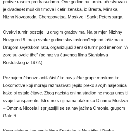
protive rasnim predrasudama. Ove godine na turniru učestvovalo
je dvadeset muških timova i četiri ženska, iz Bresta, Minska,
Nizhn Novgoroda, Cherepovetsa, Moskve i Sankt Petersburga.
Ovakvi turniri postoje i u drugim gradovima. Na primjer, Nizhny
Novgorod 9. maja svake godine slavi oslobođenje od fašizma u
Drugom svjetskom ratu, organizujući ženski turnir pod imenom “A
zore su ovdje tihe” (po nazivu čuvenog filma Stanislava
Rostotskog iz 1972.).
Poznajem članove antifašističke navijačke grupe moskovske
Lokomotive koji moraju razmazivati ljepilo preko svojih naljepnica
kako bi ostale čitave. Zbog nacista oni na stadion ne mogu unositi
svoje transparente. Išli smo s njima na utakmicu Dinamo Moskva
– Omonia Nicosia i sprijateljili se sa navijačima Omonie, grupom
Gate 9.
Komuniciram i sa navijačima Spartaka iz Nalchika i Orshe