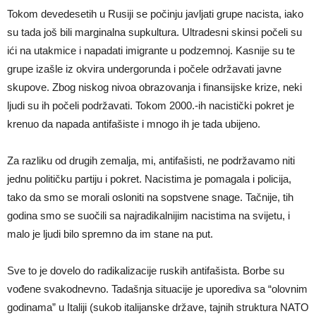
Tokom devedesetih u Rusiji se počinju javljati grupe nacista, iako
su tada još bili marginalna supkultura. Ultradesni skinsi počeli su
ići na utakmice i napadati imigrante u podzemnoj. Kasnije su te
grupe izašle iz okvira undergorunda i počele održavati javne
skupove. Zbog niskog nivoa obrazovanja i finansijske krize, neki
ljudi su ih počeli podržavati. Tokom 2000.-ih nacistički pokret je
krenuo da napada antifašiste i mnogo ih je tada ubijeno.
Za razliku od drugih zemalja, mi, antifašisti, ne podržavamo niti
jednu političku partiju i pokret. Nacistima je pomagala i policija,
tako da smo se morali osloniti na sopstvene snage. Tačnije, tih
godina smo se suočili sa najradikalnijim nacistima na svijetu, i
malo je ljudi bilo spremno da im stane na put.
Sve to je dovelo do radikalizacije ruskih antifašista. Borbe su
vođene svakodnevno. Tadašnja situacije je uporediva sa “olovnim
godinama” u Italiji (sukob italijanske države, tajnih struktura NATO