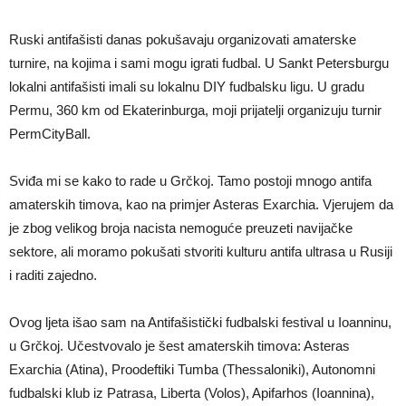
Ruski antifašisti danas pokušavaju organizovati amaterske
turnire, na kojima i sami mogu igrati fudbal. U Sankt Petersburgu
lokalni antifašisti imali su lokalnu DIY fudbalsku ligu. U gradu
Permu, 360 km od Ekaterinburga, moji prijatelji organizuju turnir
PermCityBall.
Sviđa mi se kako to rade u Grčkoj. Tamo postoji mnogo antifa
amaterskih timova, kao na primjer Asteras Exarchia. Vjerujem da
je zbog velikog broja nacista nemoguće preuzeti navijačke
sektore, ali moramo pokušati stvoriti kulturu antifa ultrasa u Rusiji
i raditi zajedno.
Ovog ljeta išao sam na Antifašistički fudbalski festival u Ioanninu,
u Grčkoj. Učestvovalo je šest amaterskih timova: Asteras
Exarchia (Atina), Proodeftiki Tumba (Thessaloniki), Autonomni
fudbalski klub iz Patrasa, Liberta (Volos), Apifarhos (Ioannina),