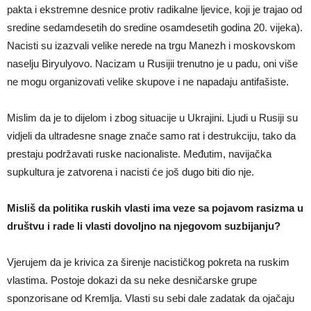
pakta i ekstremne desnice protiv radikalne ljevice, koji je trajao od
sredine sedamdesetih do sredine osamdesetih godina 20. vijeka).
Nacisti su izazvali velike nerede na trgu Manezh i moskovskom
naselju Biryulyovo. Nacizam u Rusijii trenutno je u padu, oni više
ne mogu organizovati velike skupove i ne napadaju antifašiste.
Mislim da je to dijelom i zbog situacije u Ukrajini. Ljudi u Rusiji su
vidjeli da ultradesne snage znače samo rat i destrukciju, tako da
prestaju podržavati ruske nacionaliste. Međutim, navijačka
supkultura je zatvorena i nacisti će još dugo biti dio nje.
Misliš da politika ruskih vlasti ima veze sa pojavom rasizma u
društvu i rade li vlasti dovoljno na njegovom suzbijanju?
Vjerujem da je krivica za širenje nacističkog pokreta na ruskim
vlastima. Postoje dokazi da su neke desničarske grupe
sponzorisane od Kremlja. Vlasti su sebi dale zadatak da ojačaju