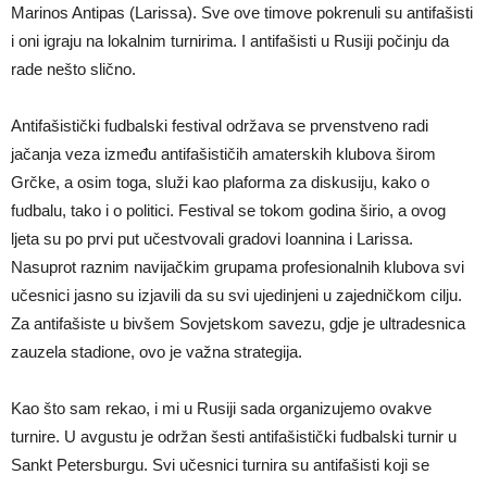
Marinos Antipas (Larissa). Sve ove timove pokrenuli su antifašisti
i oni igraju na lokalnim turnirima. I antifašisti u Rusiji počinju da
rade nešto slično.
Antifašistički fudbalski festival održava se prvenstveno radi
jačanja veza između antifašističih amaterskih klubova širom
Grčke, a osim toga, služi kao plaforma za diskusiju, kako o
fudbalu, tako i o politici. Festival se tokom godina širio, a ovog
ljeta su po prvi put učestvovali gradovi Ioannina i Larissa.
Nasuprot raznim navijačkim grupama profesionalnih klubova svi
učesnici jasno su izjavili da su svi ujedinjeni u zajedničkom cilju.
Za antifašiste u bivšem Sovjetskom savezu, gdje je ultradesnica
zauzela stadione, ovo je važna strategija.
Kao što sam rekao, i mi u Rusiji sada organizujemo ovakve
turnire. U avgustu je održan šesti antifašistički fudbalski turnir u
Sankt Petersburgu. Svi učesnici turnira su antifašisti koji se