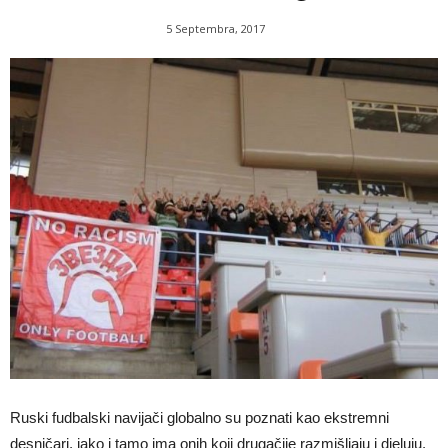
5 Septembra, 2017
Ruski fudbalski navijači globalno su poznati kao ekstremni
desničari, iako i tamo ima onih koji drugačije razmišljaju i djeluju.