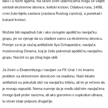
tako i u nižim ligama. Na skoro svim utakmicama mogu se vidjeti
simboli ekstremne desnice, keltski krstovi, Odalova runa, 14/88,
crno-žuto-bijela zastava (zastava Ruskog carstva), a ponekad i
kukasti krstovi.
Možete biti napadnuti čak i ako osnujete apolitičnu navijačku
grupu, jer se vjeruje da su stadioni samo za ekstremnu desnicu.
Primjer za to je slučaj antifašiste Ilya Dzhaparidze, navijača
moskovskog Dinama, koji je želio pokrenuti apolitičnu navijačku
grupu. Nacisti su ga zbog toga ubili.
Ja živim u Ekaterinburgu i navijam za FK Ural. I mi imamo
problem sa ektremnom desnicom na stadionu. Naši lokalni
antifašisti su pokušali otići na navijačku tribinu, ali im je rečeno da
je moraju napustiti. Nema sumnje da je među običnim navijačima
mnogo ljudi protiv rasizma, ali ako govorimo o supkulturi ultrasa,
tu stvari stoje potpuno drugačije.