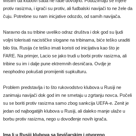
Mislim da klubovi sada ne rade dovoljno. Poduzimaju se mjere
protiv rasizma, i igrači su protiv, ali fudbalski navijači to ne žele da
čuju. Potrebne su nam inicjative odozdo, od samih navijača.
Naravno da su tribine uveliko odraz društva i dok god su ljudi
voljni tolerisati nacističke slogane na tribinama, biće teško uraditi
bilo šta. Rusija će teško imati koristi od inicijativa kao što je
FARE. Na primjer, Lacio se jako trudi u borbi protiv rasizma, ali
tribine su im i dalje pune ektremnih desničara. Ovdje je
neophodno pokušati promijeniti supkulturu.
Problem predstavlja i to što rukovodstvo klubova u Rusiji ne
zanimaju navijači dok god im ne smetaju u zgrtanju novca. Počeli
su se boriti protiv rasizma samo zbog sankcija UEFA-e. Zenit je
jedan od najbogatijih klubova u Rusiji, ali daleko manje ulaže u
borbu protiv rasizma, nego u dovođenje novih igrača.
Ima li u Rusiji klubova sa ljevičarskim i otvoreno