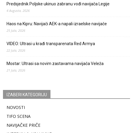
Predsjednik Poljske ukinuo zabranu vođi navijača Legije
4 Augusta, 2026
Haos na Kipru: Navijači AEK-a napali izraelske navijače
25 Jula, 2026
VIDEO: Ultrasi u krađi transparenata Red Armya
22 Jula, 2026
Mostar: Ultrasi sa novim zastavama navijača Veleža
21 Jula, 2026
IZABERI KATEGORIJU
NOVOSTI
TIFO SCENA
NAVIJAČKE PRIČE