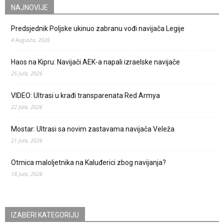
NAJNOVIJE
Predsjednik Poljske ukinuo zabranu vođi navijača Legije
4 Augusta, 2026
Haos na Kipru: Navijači AEK-a napali izraelske navijače
25 Jula, 2026
VIDEO: Ultrasi u krađi transparenata Red Armya
22 Jula, 2026
Mostar: Ultrasi sa novim zastavama navijača Veleža
21 Jula, 2026
Otmica maloljetnika na Kaluđerici zbog navijanja?
18 Jula, 2026
IZABERI KATEGORIJU