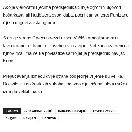
Ako je vjerovatni riječima predsjednika Srbije ogromni ugovori
košarkaša, ali i fudbalera ovog kluba, popriličan su teret Partizanu
čiji su dugovi zaista ogromni.
S druge strane Crvenu zvezdu zbog Vučića mnogi smatraju
favoriziranom stranom. Posebno su navijači Partizana uvjereni da
njihov rival ima velike povlastice samo jer je predsjednik navijač
kluba.
Prepucavanja između dvije strane posljednje vrijeme su velika.
Dolazilo je i do žestokih sukoba i odavno nija viđena takva mržnja
između velikih rivala.
TAGOVI
Aleksandar Vučić
balkanski navijaci
crvena zvezda
dugovi
Navijaci
Partizan