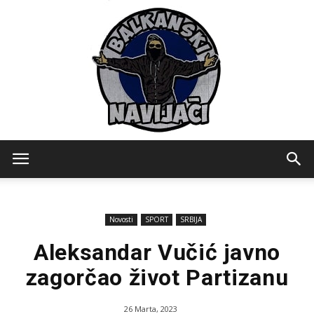
Balkanski
Novosti
SPORT
SRBIJA
Navijaci
Aleksandar Vučić javno
zagorčao život Partizanu
26 Marta, 2023