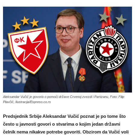
Aleksandar Vučić je govorio o pomoći države Crvenoj zvezdi i Partizanu, Foto: Filip
Plavčić, Ilustracija/Espreso.co.rs
Predsjednik Srbije Aleksandar Vučić poznat je po tome što
često u javnosti govori o stvarima o kojim jedan državni
čelnik nema nikakve potrebe govoriti. Obzirom da Vučić voli