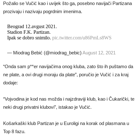
Požalio se Vučić kao i uvijek što ga, posebno navijači Partizana
prozivaju i nazivaju pogrdnim imenima.
Beograd 12.avgust 2021.
Stadion F.K. Partizan.
Ipak se dobro snimilo.
pic.twitter.com/u86PmLs8WS
— Miodrag Bebić (@miodrag_bebic)
August 12, 2021
“Onda sam p**er navijačima onog kluba, zato što ih puštamo da
ne plate, a ovi drugi moraju da plate”, poručio je Vučić i za kraj
dodaje:
“Vojvodina je kod nas možda i najzdraviji klub, kao i Čukarički, te
neki drugi privatni klubovi”, istakao je Vučić.
Košarkaški klub Partizan je u Euroligi na korak od plasmana u
Top 8 fazu.