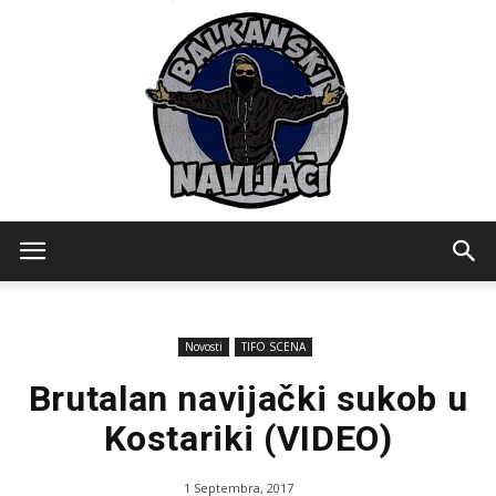
Balkanski
Novosti
TIFO SCENA
Navijaci
Brutalan navijački sukob u
Kostariki (VIDEO)
1 Septembra, 2017