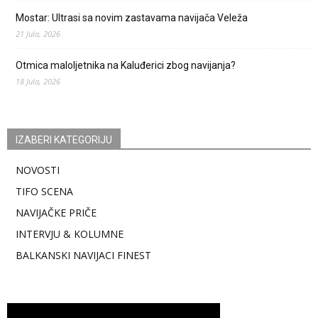
Mostar: Ultrasi sa novim zastavama navijača Veleža
21 Jula, 2026
Otmica maloljetnika na Kaluđerici zbog navijanja?
18 Jula, 2026
IZABERI KATEGORIJU
NOVOSTI
TIFO SCENA
NAVIJAČKE PRIČE
INTERVJU & KOLUMNE
BALKANSKI NAVIJACI FINEST