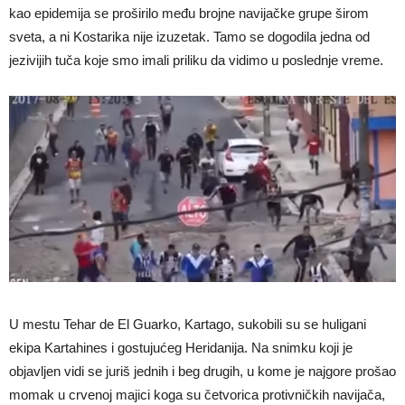
kao epidemija se proširilo među brojne navijačke grupe širom
sveta, a ni Kostarika nije izuzetak. Tamo se dogodila jedna od
jezivijih tuča koje smo imali priliku da vidimo u poslednje vreme.
U mestu Tehar de El Guarko, Kartago, sukobili su se huligani
ekipa Kartahines i gostujućeg Heridanija. Na snimku koji je
objavljen vidi se juriš jednih i beg drugih, u kome je najgore prošao
momak u crvenoj majici koga su četvorica protivničkih navijača,