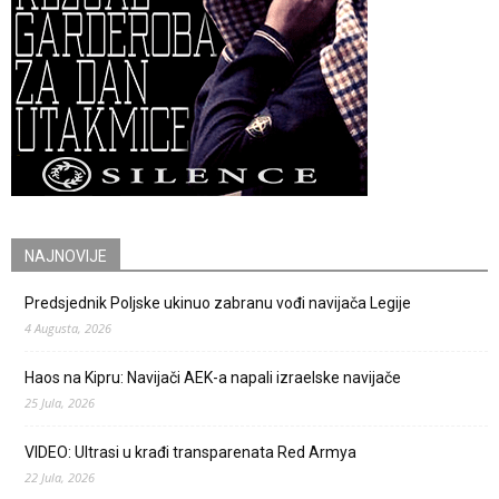
NAJNOVIJE
Predsjednik Poljske ukinuo zabranu vođi navijača Legije
4 Augusta, 2026
Haos na Kipru: Navijači AEK-a napali izraelske navijače
25 Jula, 2026
VIDEO: Ultrasi u krađi transparenata Red Armya
22 Jula, 2026