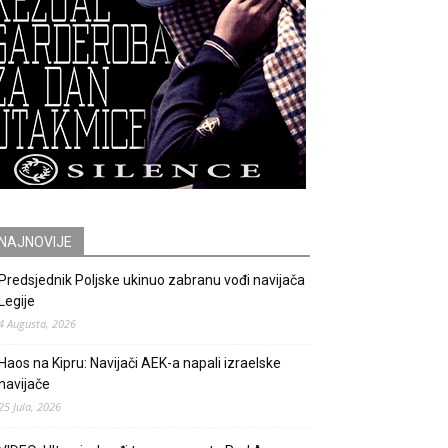
NAJNOVIJE
Predsjednik Poljske ukinuo zabranu vođi navijača
Legije
4 Augusta, 2026
Haos na Kipru: Navijači AEK-a napali izraelske
navijače
25 Jula, 2026