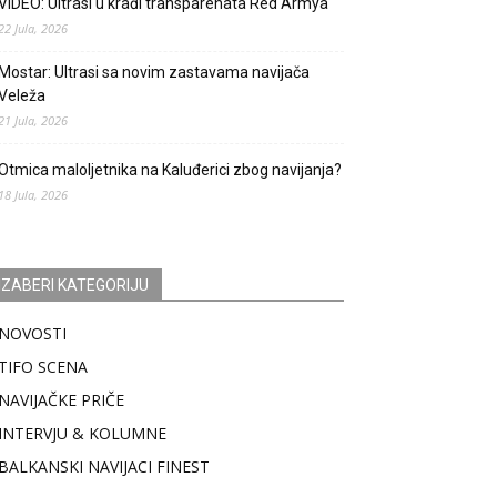
VIDEO: Ultrasi u krađi transparenata Red Armya
22 Jula, 2026
Mostar: Ultrasi sa novim zastavama navijača
Veleža
21 Jula, 2026
Otmica maloljetnika na Kaluđerici zbog navijanja?
18 Jula, 2026
IZABERI KATEGORIJU
NOVOSTI
TIFO SCENA
NAVIJAČKE PRIČE
INTERVJU & KOLUMNE
BALKANSKI NAVIJACI FINEST