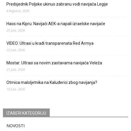
Predsjednik Poljske ukinuo zabranu vođi navijača Legije
4 Augusta, 2026
Haos na Kipru: Navijači AEK-a napali izraelske navijače
25 Jula, 2026
VIDEO: Ultrasi u krađi transparenata Red Armya
22 Jula, 2026
Mostar: Ultrasi sa novim zastavama navijača Veleža
21 Jula, 2026
Otmica maloljetnika na Kaluđerici zbog navijanja?
18 Jula, 2026
IZABERI KATEGORIJU
NOVOSTI