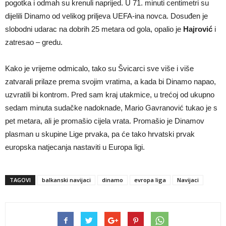
pogotka i odmah su krenuli naprijed. U 71. minuti centimetri su
dijelili Dinamo od velikog priljeva UEFA-ina novca. Dosuđen je
slobodni udarac na dobrih 25 metara od gola, opalio je
Hajrović
i
zatresao – gredu.
Kako je vrijeme odmicalo, tako su Švicarci sve više i više
zatvarali prilaze prema svojim vratima, a kada bi Dinamo napao,
uzvratili bi kontrom. Pred sam kraj utakmice, u trećoj od ukupno
sedam minuta sudačke nadoknade, Mario Gavranović tukao je s
pet metara, ali je promašio cijela vrata. Promašio je Dinamov
plasman u skupine Lige prvaka, pa će tako hrvatski prvak
europska natjecanja nastaviti u Europa ligi.
TAGOVI
balkanski navijaci
dinamo
evropa liga
Navijaci