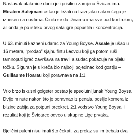
Nastavak utakmice donio je i prisilinu zamjenu Švicarcima.
Miralem Sulejmani
ostao je ležati na travnjaku nakon čega je
iznesen na nosilima. Činilo se da Dinamo ima sve pod kontrolom,
ali onda je po isteku prvog sata igre popustila i koncentracija.
U 63. minuti kazneni udarac za Young Boyse.
Assale
je ušao u
16 metara, “prodao” sjajnu fintu Leovcu koji ga potom ruši i
tamnoputi igrač završava na travi, a sudac pokazuje na bijelu
točku. Siguran je s kreča bio najbolji pojedinac kod gostiju –
Guillaume Hoarau
koji poravnava na 1:1.
Vrlo brzo iskusni golgeter postao je apsolutni junak Young Boysa.
Dvije minute nakon što je poravnao iz penala, poslije kornera iz
blizine zabija za potpuni preokret, 2:1 vodstvo Young Boysai i
rezultat koji je Švicarce odveo u skupine Lige prvaka.
Bjeličini puleni nisu imali što čekati, za prolaz su im trebala dva