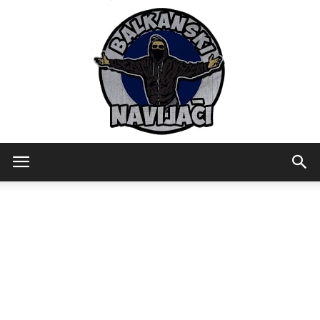
Balkanski
Navijaci