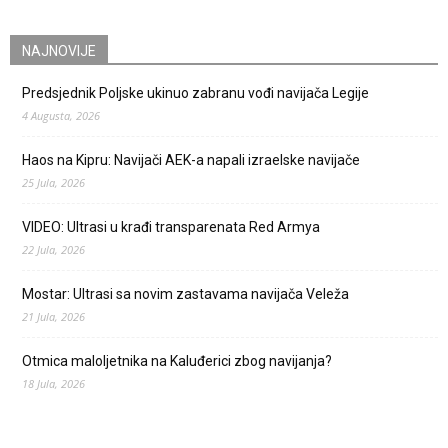
NAJNOVIJE
Predsjednik Poljske ukinuo zabranu vođi navijača Legije
4 Augusta, 2026
Haos na Kipru: Navijači AEK-a napali izraelske navijače
25 Jula, 2026
VIDEO: Ultrasi u krađi transparenata Red Armya
22 Jula, 2026
Mostar: Ultrasi sa novim zastavama navijača Veleža
21 Jula, 2026
Otmica maloljetnika na Kaluđerici zbog navijanja?
18 Jula, 2026