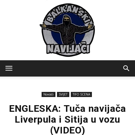
Balkanski
Novosti
SVIJET
TIFO SCENA
Navijaci
ENGLESKA: Tuča navijača
Liverpula i Sitija u vozu
(VIDEO)