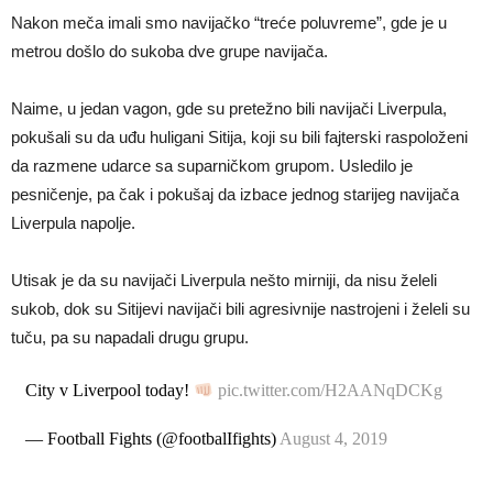
Nakon meča imali smo navijačko “treće poluvreme”, gde je u
metrou došlo do sukoba dve grupe navijača.
Naime, u jedan vagon, gde su pretežno bili navijači Liverpula,
pokušali su da uđu huligani Sitija, koji su bili fajterski raspoloženi
da razmene udarce sa suparničkom grupom. Usledilo je
pesničenje, pa čak i pokušaj da izbace jednog starijeg navijača
Liverpula napolje.
Utisak je da su navijači Liverpula nešto mirniji, da nisu želeli
sukob, dok su Sitijevi navijači bili agresivnije nastrojeni i želeli su
tuču, pa su napadali drugu grupu.
City v Liverpool today!
pic.twitter.com/H2AANqDCKg
— Football Fights (@footbalIfights)
August 4, 2019