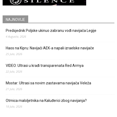
NAJNOVIJE
Predsjednik Poljske ukinuo zabranu vođi navijača Legije
4 Augusta, 2026
Haos na Kipru: Navijači AEK-a napali izraelske navijače
25 Jula, 2026
VIDEO: Ultrasi u krađi transparenata Red Armya
22 Jula, 2026
Mostar: Ultrasi sa novim zastavama navijača Veleža
21 Jula, 2026
Otmica maloljetnika na Kaluđerici zbog navijanja?
18 Jula, 2026