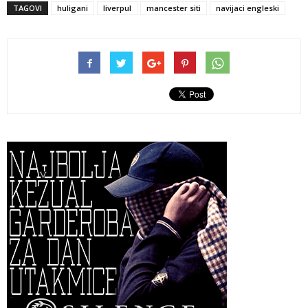
TAGOVI
huligani
liverpul
mancester siti
navijaci engleski