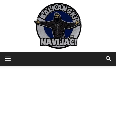
Balkanski
Navijaci