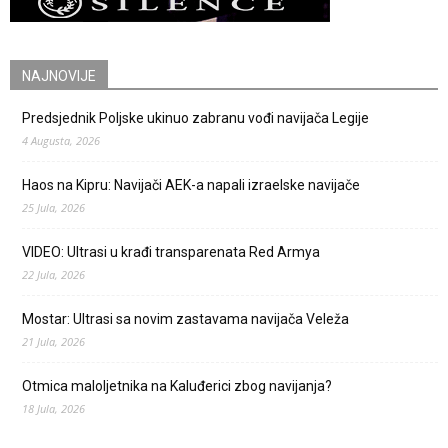
NAJNOVIJE
Predsjednik Poljske ukinuo zabranu vođi navijača Legije
4 Augusta, 2026
Haos na Kipru: Navijači AEK-a napali izraelske navijače
25 Jula, 2026
VIDEO: Ultrasi u krađi transparenata Red Armya
22 Jula, 2026
Mostar: Ultrasi sa novim zastavama navijača Veleža
21 Jula, 2026
Otmica maloljetnika na Kaluđerici zbog navijanja?
18 Jula, 2026