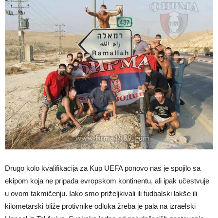
Drugo kolo kvalifikacija za Kup UEFA ponovo nas je spojilo sa
ekipom koja ne pripada evropskom kontinentu, ali ipak učestvuje
u ovom takmičenju. Iako smo priželjkivali ili fudbalski lakše ili
kilometarski bliže protivnike odluka žreba je pala na izraelski