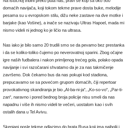
Na istočnoj tribini preko puta nas, pravi se kop sa oko 500
domaćih navijača, koji tokom tekme prave dosta buke, melodije
pesama su u evropskom stilu, dižu neke zastave na dve motke i
barjake (kao Vošine), a inače se nazivaju Ultras Hapoel, mada mi
nismo videli ni jednog ko je ličio na ultrasa.
Nas iako je bilo samo 20 trudili smo se da pevamo bez prestanka
i da se koliko-toliko čujemo po neverovatnoj sparini. Zbog očajne
igre naših fudbalera i nakon primljenog trećeg gola, polako opada
navijanje i svi razočarani shvatamo da je za nas takmičenje
završeno. Dok čekamo bus da nas pokupi kod stadiona,
prepucavamo se sa povećom grupom domaćih, čiji repertoar
provokativnog skandiranja je bio „Al-ba-ni-ja“, „Ko-so-vo“, „Par-ti-
zan“, naravno i pored bednog broja policije nisu smeli da nas
napadnu i više ih nismo videli te večeri, uostalom kao i svih
ostalih dana u Tel Avivu.
Skenjani posle tekme odlazimo do brata Rusa koji ima najbolji i