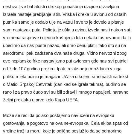
neshvatljive bahatosti i drskog ponašanja dvojice državljana
Izraela nastaje prebijanje istih. Vriska i dreka u avionu od ostalih
putnika samo je dodalo ulje na vatru i sve to je dovelo u pitanje
sam nastavak puta. Policija je ušla u avion, izvela nas i nakon sat
vremena rasprave i ujedno kašnjenja leta nekako uspevamo da ih
ubedimo da nas puste nazad, ali smo cenu platili tako što su na
aerodromu ipak zadržana dva naša druga. Vidno nervozni zbog
ove neplanske frke nastavljamo put avionom gde nas svi putnici
od 7 do 107 godina preziru. Ipak, relaksaciju moždanih vijuga
prilikom leta učinio je magazin JAT-a u kojem smo naišli na tekst
o Matici Srpskoj Četvrtak (dan kad se igrala tekma), budimo se
rano i za pravo čudo svi su bili zdravi i mnogo napaljeni, naravno
željni prolaska u prvo kolo Kupa UEFA.
Može se reći da polako postajemo navučeni na evropska
gostovanja, a pogotovo na ova ne-evropska. Cela ekipa spas od
vreline traži u moru, koje je odlično poslužilo da se odmorimo