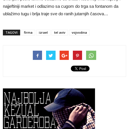
najjeftiniji market i odlazimo sa cugom do trga sa fontanom da
ublažimo tugu i brlja traje sve do ranih jutarnjih časova…
TAGOVI
firma
izrael
tel aviv
vojvodina