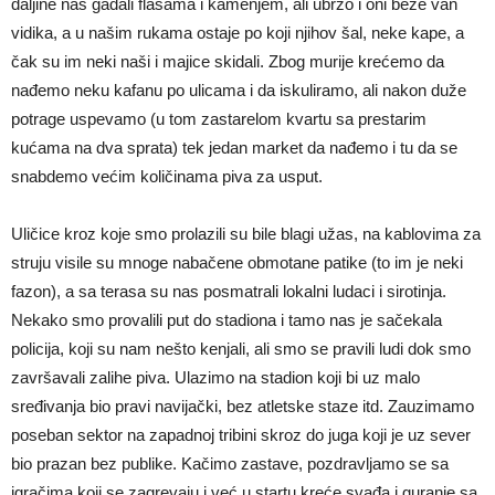
daljine nas gađali flašama i kamenjem, ali ubrzo i oni beže van
vidika, a u našim rukama ostaje po koji njihov šal, neke kape, a
čak su im neki naši i majice skidali. Zbog murije krećemo da
nađemo neku kafanu po ulicama i da iskuliramo, ali nakon duže
potrage uspevamo (u tom zastarelom kvartu sa prestarim
kućama na dva sprata) tek jedan market da nađemo i tu da se
snabdemo većim količinama piva za usput.
Uličice kroz koje smo prolazili su bile blagi užas, na kablovima za
struju visile su mnoge nabačene obmotane patike (to im je neki
fazon), a sa terasa su nas posmatrali lokalni ludaci i sirotinja.
Nekako smo provalili put do stadiona i tamo nas je sačekala
policija, koji su nam nešto kenjali, ali smo se pravili ludi dok smo
završavali zalihe piva. Ulazimo na stadion koji bi uz malo
sređivanja bio pravi navijački, bez atletske staze itd. Zauzimamo
poseban sektor na zapadnoj tribini skroz do juga koji je uz sever
bio prazan bez publike. Kačimo zastave, pozdravljamo se sa
igračima koji se zagrevaju i već u startu kreće svađa i guranje sa