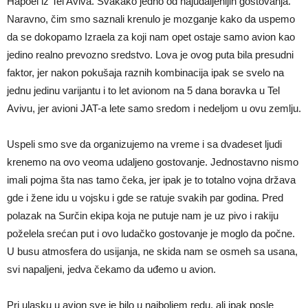
Hapoel iz Tel Aviva. Svakako jedno od najudaljenijih gostovanja.
Naravno, čim smo saznali krenulo je mozganje kako da uspemo
da se dokopamo Izraela za koji nam opet ostaje samo avion kao
jedino realno prevozno sredstvo. Lova je ovog puta bila presudni
faktor, jer nakon pokušaja raznih kombinacija ipak se svelo na
jednu jedinu varijantu i to let avionom na 5 dana boravka u Tel
Avivu, jer avioni JAT-a lete samo sredom i nedeljom u ovu zemlju.
Uspeli smo sve da organizujemo na vreme i sa dvadeset ljudi
krenemo na ovo veoma udaljeno gostovanje. Jednostavno nismo
imali pojma šta nas tamo čeka, jer ipak je to totalno vojna država
gde i žene idu u vojsku i gde se ratuje svakih par godina. Pred
polazak na Surčin ekipa koja ne putuje nam je uz pivo i rakiju
poželela srećan put i ovo ludačko gostovanje je moglo da počne.
U busu atmosfera do usijanja, ne skida nam se osmeh sa usana,
svi napaljeni, jedva čekamo da uđemo u avion.
Pri ulasku u avion sve je bilo u najboljem redu, ali ipak posle