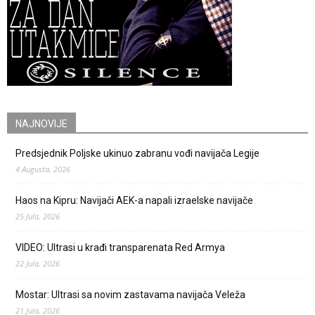
NAJNOVIJE
Predsjednik Poljske ukinuo zabranu vođi navijača Legije
4 Augusta, 2026
Haos na Kipru: Navijači AEK-a napali izraelske navijače
25 Jula, 2026
VIDEO: Ultrasi u krađi transparenata Red Armya
22 Jula, 2026
Mostar: Ultrasi sa novim zastavama navijača Veleža
21 Jula, 2026