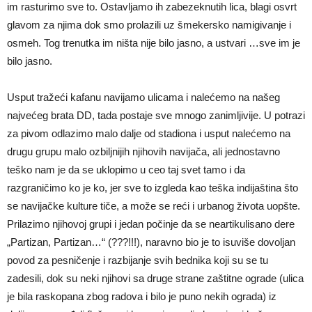
im rasturimo sve to. Ostavljamo ih zabezeknutih lica, blagi osvrt
glavom za njima dok smo prolazili uz šmekersko namigivanje i
osmeh. Tog trenutka im ništa nije bilo jasno, a ustvari …sve im je
bilo jasno.
Usput tražeći kafanu navijamo ulicama i nalećemo na našeg
najvećeg brata DD, tada postaje sve mnogo zanimljivije. U potrazi
za pivom odlazimo malo dalje od stadiona i usput nalećemo na
drugu grupu malo ozbiljnijih njihovih navijača, ali jednostavno
teško nam je da se uklopimo u ceo taj svet tamo i da
razgraničimo ko je ko, jer sve to izgleda kao teška indijaština što
se navijačke kulture tiče, a može se reći i urbanog života uopšte.
Prilazimo njihovoj grupi i jedan počinje da se neartikulisano dere
„Partizan, Partizan…“ (???!!!), naravno bio je to isuviše dovoljan
povod za pesničenje i razbijanje svih bednika koji su se tu
zadesili, dok su neki njihovi sa druge strane zaštitne ograde (ulica
je bila raskopana zbog radova i bilo je puno nekih ograda) iz