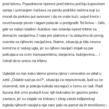
pred tekmu. Popodnevne ripreme pred tekmu počinju kupovinom
spreja i uzimanjem čaršava za parolu podrške našima koji su
morali da prekinu put avionom i da se vrate kući, usput kreće i
osvežavanje pivom i lagani polazak u predgrađe Tel Aviva – Jafo,
gde se nalazi stadion. Autobus nas ostavlja ispred tribine sa
domaćim navijačima 2 sata pre utakmice i tu dolazimo do prvog
susreta sa njihovim navijačima. Naime, situacija je bila veoma
komična iz našeg ugla, jer su njihovi navijači stojali sa par
policajaca sa svim transparentima, barjacima, bubnjevima… i
čekali da to unesu na tribinu.
Ugledali su nas kako idemo prema njima i verovatno se pitali u
sebi: „Odakle sad pa ovi?“, situacija za nepoverovati, ljudi su se
skamenili, dok je policija kulirala neznajući o čemu se radi. Radi
fazona dok smo prolazili kroz njih bukvalno im gazimo preko
zastava, jer su stajale na trotoaru i zbog zaista indijanskog
izgleda njihovih navijača nije nam palo na pamet da ih terorišemo i