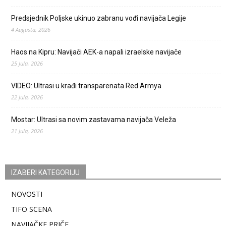
Predsjednik Poljske ukinuo zabranu vođi navijača Legije
4 Augusta, 2026
Haos na Kipru: Navijači AEK-a napali izraelske navijače
25 Jula, 2026
VIDEO: Ultrasi u krađi transparenata Red Armya
22 Jula, 2026
Mostar: Ultrasi sa novim zastavama navijača Veleža
21 Jula, 2026
IZABERI KATEGORIJU
NOVOSTI
TIFO SCENA
NAVIJAČKE PRIČE