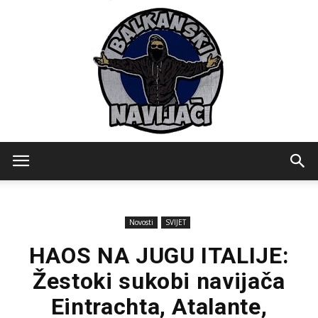
Balkanski
Novosti
SVIJET
Navijaci
HAOS NA JUGU ITALIJE:
Žestoki sukobi navijača
Eintrachta, Atalante,