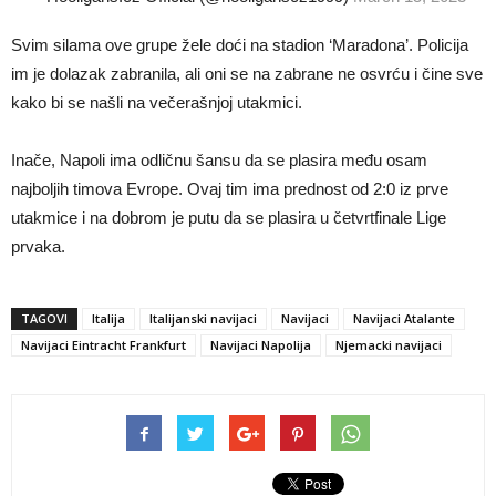
Svim silama ove grupe žele doći na stadion ‘Maradona’. Policija
im je dolazak zabranila, ali oni se na zabrane ne osvrću i čine sve
kako bi se našli na večerašnjoj utakmici.
Inače, Napoli ima odličnu šansu da se plasira među osam
najboljih timova Evrope. Ovaj tim ima prednost od 2:0 iz prve
utakmice i na dobrom je putu da se plasira u četvrtfinale Lige
prvaka.
TAGOVI
Italija
Italijanski navijaci
Navijaci
Navijaci Atalante
Navijaci Eintracht Frankfurt
Navijaci Napolija
Njemacki navijaci