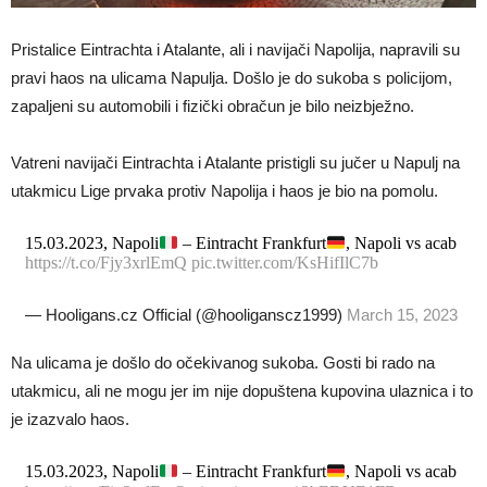
Pristalice Eintrachta i Atalante, ali i navijači Napolija, napravili su
pravi haos na ulicama Napulja. Došlo je do sukoba s policijom,
zapaljeni su automobili i fizički obračun je bilo neizbježno.
Vatreni navijači Eintrachta i Atalante pristigli su jučer u Napulj na
utakmicu Lige prvaka protiv Napolija i haos je bio na pomolu.
15.03.2023, Napoli
– Eintracht Frankfurt
, Napoli vs acab
https://t.co/Fjy3xrlEmQ
pic.twitter.com/KsHifIlC7b
— Hooligans.cz Official (@hooliganscz1999)
March 15, 2023
Na ulicama je došlo do očekivanog sukoba. Gosti bi rado na
utakmicu, ali ne mogu jer im nije dopuštena kupovina ulaznica i to
je izazvalo haos.
15.03.2023, Napoli
– Eintracht Frankfurt
, Napoli vs acab