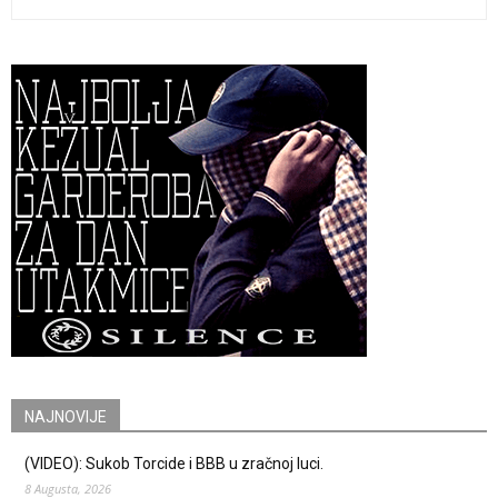
NAJNOVIJE
(VIDEO): Sukob Torcide i BBB u zračnoj luci.
8 Augusta, 2026