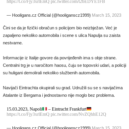
https://t.co/Fjy3xrlEmQ
pic.twitter.com/t2bEDYE1FB
— Hooligans.cz Official (@hooliganscz1999)
March 15, 2023
Čini se da je fizički obračun s policijom bio neizbježan. Već je
zapaljeno nekoliko automobila i scene s ulica Napulja su zaista
nestvarne.
Informacije iz Italije govore da povrijeđenih ima s obje strane.
Centralni trg je u naročitom haosu, čuju se topovski udari, a policiji
su huligani demolirali nekoliko službenih automobila.
Navijači Eintrachta okupirali su grad. Udružili su se s navijačima
Atalante iz Bergama i jednostavno nije moglo bez problema.
15.03.2023, Napoli
– Eintracht Frankfurt
https://t.co/Fjy3xrlEmQ
pic.twitter.com/NvZQhhE12Q
— Hooligans.cz Official (@hooliganscz1999)
March 15, 2023