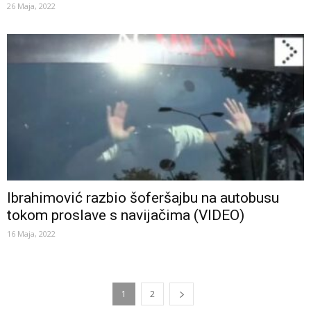
26 Maja, 2022
Ibrahimović razbio šoferšajbu na autobusu
tokom proslave s navijačima (VIDEO)
16 Maja, 2022
1
2