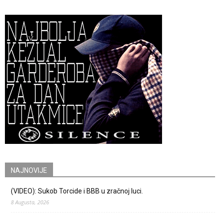
NAJNOVIJE
(VIDEO): Sukob Torcide i BBB u zračnoj luci.
8 Augusta, 2026