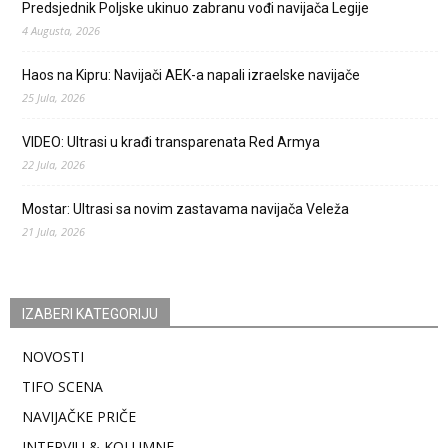
Predsjednik Poljske ukinuo zabranu vođi navijača Legije
4 Augusta, 2026
Haos na Kipru: Navijači AEK-a napali izraelske navijače
25 Jula, 2026
VIDEO: Ultrasi u krađi transparenata Red Armya
22 Jula, 2026
Mostar: Ultrasi sa novim zastavama navijača Veleža
21 Jula, 2026
IZABERI KATEGORIJU
NOVOSTI
TIFO SCENA
NAVIJAČKE PRIČE
INTERVJU & KOLUMNE