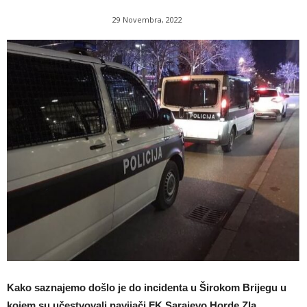
29 Novembra, 2022
Kako saznajemo došlo je do incidenta u Širokom Brijegu u
kojem su učestvovali navijači FK Sarajevo Horde Zla.