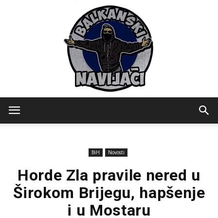
Balkanski
BiH
Novosti
Navijaci
Horde Zla pravile nered u
Širokom Brijegu, hapšenje
i u Mostaru