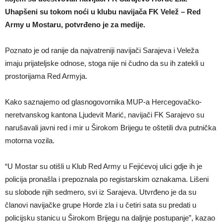
Uhapšeni su tokom noći u klubu navijača FK Velež – Red
Army u Mostaru, potvrđeno je za medije.
Poznato je od ranije da najvatreniji navijači Sarajeva i Veleža
imaju prijateljske odnose, stoga nije ni čudno da su ih zatekli u
prostorijama Red Armyja.
Kako saznajemo od glasnogovornika MUP-a Hercegovačko-
neretvanskog kantona Ljudevit Marić, navijači FK Sarajevo su
narušavali javni red i mir u Širokom Brijegu te oštetili dva putnička
motorna vozila.
“U Mostar su otišli u Klub Red Army u Fejićevoj ulici gdje ih je
policija pronašla i prepoznala po registarskim oznakama. Lišeni
su slobode njih sedmero, svi iz Sarajeva. Utvrđeno je da su
članovi navijačke grupe Horde zla i u četiri sata su predati u
policijsku stanicu u Širokom Brijegu na daljnje postupanje”, kazao