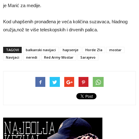
je Marić za medije.
Kod uhapšenih pronađena je veća količina suzavaca, hladnog
oružja,nož te više teleskopskih i drvenih palica.
TAGOVI
balkanski navijaci
hapsenje
Horde Zla
mostar
Navijaci
neredi
Red Army Mostar
Sarajevo