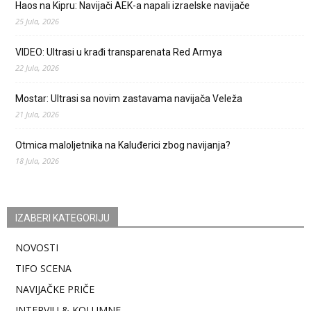
Haos na Kipru: Navijači AEK-a napali izraelske navijače
25 Jula, 2026
VIDEO: Ultrasi u krađi transparenata Red Armya
22 Jula, 2026
Mostar: Ultrasi sa novim zastavama navijača Veleža
21 Jula, 2026
Otmica maloljetnika na Kaluđerici zbog navijanja?
18 Jula, 2026
IZABERI KATEGORIJU
NOVOSTI
TIFO SCENA
NAVIJAČKE PRIČE
INTERVJU & KOLUMNE