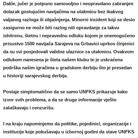
Dakle, jučer je potpuno samovoljno i neopravdano zabranjen
dolazak gostujućim navijačima na utakmicu bez ikakvog
valjanog razloga ili objašnjenja. Minorni incident koji se desio
zasigurno ne može biti razlog niti opravdanje za takvu
ishitrenu, štetnu i nepravednu odluku kojom je onemogućeno
prisustvo 1500 navijača Sarajeva na Grbavici uprkos činjenici
da su svi posjedovali validne ulaznice za utakmicu. Ovakvom
odlukom nanesena je šteta našem klubu te je uskraćena
podrška našim igračima u gradskom derbiju što je presedan
u historiji sarajevskog derbija.
Postaje simptomatično da se samo UNFKS prikazuje kako
izvor svih problema, a da se druge informacije vješto
zataškavaju i cenzurišu.
I na kraju napominjemo da politike, pojedinici, organizacije i
institucije koje pokušavaju u izbornoj godini da stave UNFKS