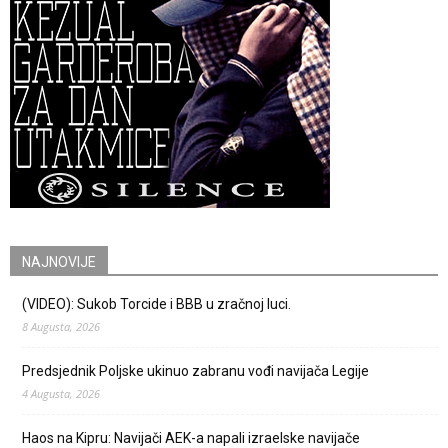
NAJNOVIJE
(VIDEO): Sukob Torcide i BBB u zračnoj luci.
8 Augusta, 2026
Predsjednik Poljske ukinuo zabranu vođi navijača Legije
4 Augusta, 2026
Haos na Kipru: Navijači AEK-a napali izraelske navijače