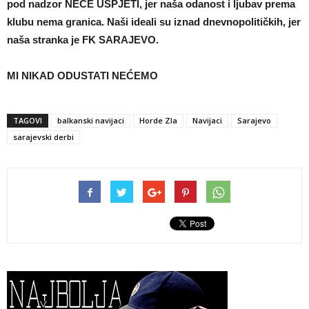
pod nadzor NECE USPJETI, jer naša odanost i ljubav prema
klubu nema granica. Naši ideali su iznad dnevnopolitičkih, jer
naša stranka je FK SARAJEVO.
MI NIKAD ODUSTATI NEĆEMO
TAGOVI
balkanski navijaci
Horde Zla
Navijaci
Sarajevo
sarajevski derbi