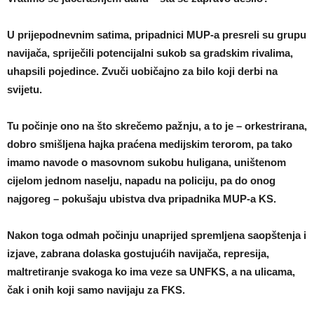
U prijepodnevnim satima, pripadnici MUP-a presreli su grupu
navijača, spriječili potencijalni sukob sa gradskim rivalima,
uhapsili pojedince. Zvuči uobičajno za bilo koji derbi na
svijetu.
Tu počinje ono na što skrečemo pažnju, a to je – orkestrirana,
dobro smišljena hajka praćena medijskim terorom, pa tako
imamo navode o masovnom sukobu huligana, uništenom
cijelom jednom naselju, napadu na policiju, pa do onog
najgoreg – pokušaju ubistva dva pripadnika MUP-a KS.
Nakon toga odmah počinju unaprijed spremljena saopštenja i
izjave, zabrana dolaska gostujućih navijača, represija,
maltretiranje svakoga ko ima veze sa UNFKS, a na ulicama,
čak i onih koji samo navijaju za FKS.