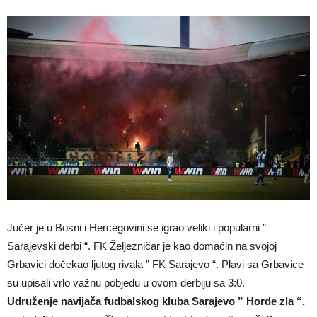
Jučer je u Bosni i Hercegovini se igrao veliki i popularni ”
Sarajevski derbi “. FK Željezničar je kao domaćin na svojoj
Grbavici dočekao ljutog rivala ” FK Sarajevo “. Plavi sa Grbavice
su upisali vrlo važnu pobjedu u ovom derbiju sa 3:0.
Udruženje navijača fudbalskog kluba Sarajevo ” Horde zla “,