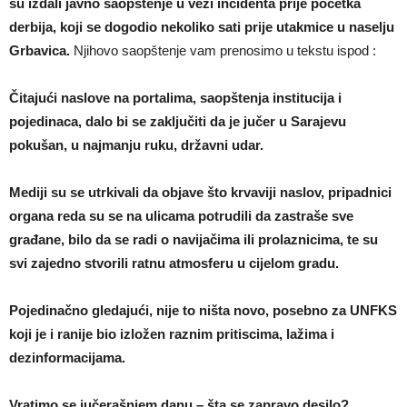
su izdali javno saopštenje u vezi incidenta prije početka
derbija, koji se dogodio nekoliko sati prije utakmice u naselju
Grbavica.
Njihovo saopštenje vam prenosimo u tekstu ispod :
Čitajući naslove na portalima, saopštenja institucija i
pojedinaca, dalo bi se zaključiti da je jučer u Sarajevu
pokušan, u najmanju ruku, državni udar.
Mediji su se utrkivali da objave što krvaviji naslov, pripadnici
organa reda su se na ulicama potrudili da zastraše sve
građane, bilo da se radi o navijačima ili prolaznicima, te su
svi zajedno stvorili ratnu atmosferu u cijelom gradu.
Pojedinačno gledajući, nije to ništa novo, posebno za UNFKS
koji je i ranije bio izložen raznim pritiscima, lažima i
dezinformacijama.
Vratimo se jučerašnjem danu – šta se zapravo desilo?