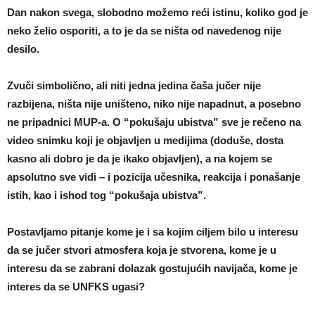
Dan nakon svega, slobodno možemo reći istinu, koliko god je
neko želio osporiti, a to je da se ništa od navedenog nije
desilo.
Zvuči simbolično, ali niti jedna jedina čaša jučer nije
razbijena, ništa nije uništeno, niko nije napadnut, a posebno
ne pripadnici MUP-a. O “pokušaju ubistva” sve je rečeno na
video snimku koji je objavljen u medijima (doduše, dosta
kasno ali dobro je da je ikako objavljen), a na kojem se
apsolutno sve vidi – i pozicija učesnika, reakcija i ponašanje
istih, kao i ishod tog “pokušaja ubistva”.
Postavljamo pitanje kome je i sa kojim ciljem bilo u interesu
da se jučer stvori atmosfera koja je stvorena, kome je u
interesu da se zabrani dolazak gostujućih navijača, kome je
interes da se UNFKS ugasi?