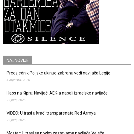
NAJNOVIJE
Predsjednik Poljske ukinuo zabranu vođi navijača Legije
4 Augusta, 2026
Haos na Kipru: Navijači AEK-a napali izraelske navijače
25 Jula, 2026
VIDEO: Ultrasi u krađi transparenata Red Armya
22 Jula, 2026
Mostar: Ultrasi sa novim zastavama navijača Veleža