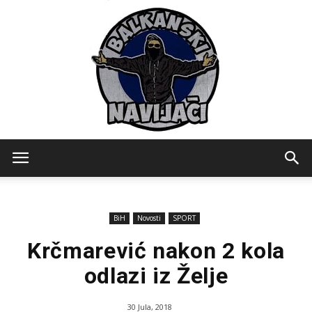
Balkanski
BiH
Novosti
SPORT
Navijaci
Krčmarević nakon 2 kola
odlazi iz Želje
30 Jula, 2018