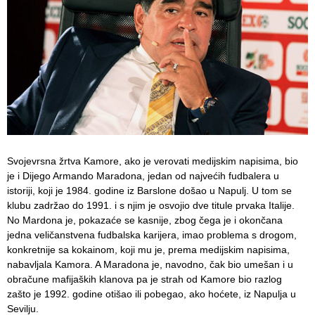
Svojevrsna žrtva Kamore, ako je verovati medijskim napisima, bio
je i Dijego Armando Maradona, jedan od najvećih fudbalera u
istoriji, koji je 1984. godine iz Barslone došao u Napulj. U tom se
klubu zadržao do 1991. i s njim je osvojio dve titule prvaka Italije.
No Mardona je, pokazaće se kasnije, zbog čega je i okončana
jedna veličanstvena fudbalska karijera, imao problema s drogom,
konkretnije sa kokainom, koji mu je, prema medijskim napisima,
nabavljala Kamora. A Maradona je, navodno, čak bio umešan i u
obračune mafijaških klanova pa je strah od Kamore bio razlog
zašto je 1992. godine otišao ili pobegao, ako hoćete, iz Napulja u
Sevilju.