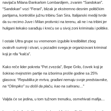
navijača Milana Đankarlom Lombardijem, zvanim “Sandokan”.
“Sandokan” vozi “Ferari”, blizak je ekstremno desnim političkim
partijama, kontroliše južnu tribinu San Sira. Italijanski mediji tvrde
da su recimo Juve i Milan protivnici na terenu, ali ne i na tribini jer
huligani itekako sarađuju i kreću se u sivoj zoni kriminala i politike.
I ostale Ultra grupe su vremenom izgubile kredibilitet zbog
ovakvih sumnji i stvari, u pozadini svega je organizovani kriminal
koji je rđa “kalća”.
Kako reče lider pokreta “Pet zvezda”, Bepe Grilo, čovek koji je
šokirao mejnstrim partije na izborima prošle godine sa 25%
glasova:
“Republika je mrtva, građani nemaju svoje predstavnike,
na “Olimpiko” su došli da plaču, kao na sahranu…
”
Valjda će se jedina, u tom tužnom trenutku, osmehivati mafija…