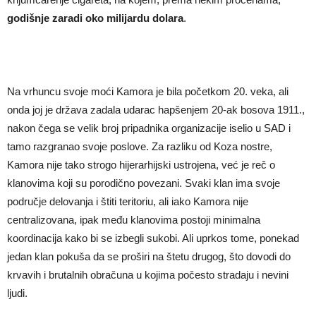
godišnje zaradi oko milijardu dolara
.
Na vrhuncu svoje moći Kamora je bila početkom 20. veka, ali
onda joj je država zadala udarac hapšenjem 20-ak bosova 1911.,
nakon čega se velik broj pripadnika organizacije iselio u SAD i
tamo razgranao svoje poslove. Za razliku od Koza nostre,
Kamora nije tako strogo hijerarhijski ustrojena, već je reč o
klanovima koji su porodično povezani. Svaki klan ima svoje
područje delovanja i štiti teritoriu, ali iako Kamora nije
centralizovana, ipak među klanovima postoji minimalna
koordinacija kako bi se izbegli sukobi. Ali uprkos tome, ponekad
jedan klan pokuša da se proširi na štetu drugog, što dovodi do
krvavih i brutalnih obračuna u kojima počesto stradaju i nevini
ljudi.