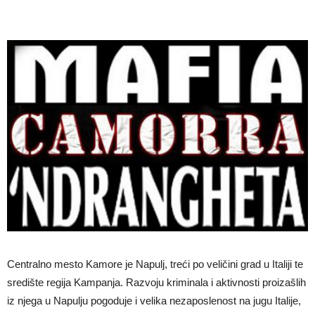
Centralno mesto Kamore je Napulj, treći po veličini grad u Italiji te
središte regija Kampanja. Razvoju kriminala i aktivnosti proizašlih
iz njega u Napulju pogoduje i velika nezaposlenost na jugu Italije,