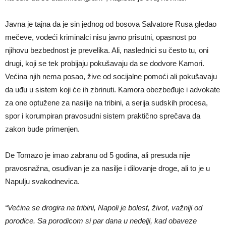
Javna je tajna da je sin jednog od bosova Salvatore Rusa gledao
mečeve, vodeći kriminalci nisu javno prisutni, opasnost po
njihovu bezbednost je prevelika. Ali, naslednici su često tu, oni
drugi, koji se tek probijaju pokušavaju da se dodvore Kamori.
Većina njih nema posao, žive od socijalne pomoći ali pokušavaju
da uđu u sistem koji će ih zbrinuti. Kamora obezbeđuje i advokate
za one optužene za nasilje na tribini, a serija sudskih procesa,
spor i korumpiran pravosudni sistem praktično sprečava da
zakon bude primenjen.
De Tomazo je imao zabranu od 5 godina, ali presuda nije
pravosnažna, osuđivan je za nasilje i dilovanje droge, ali to je u
Napulju svakodnevica.
“Većina se drogira na tribini, Napoli je bolest, život, važniji od
porodice. Sa porodicom si par dana u nedelji, kad obaveze