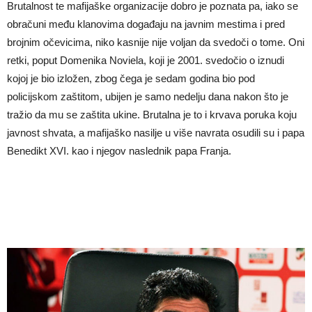
Brutalnost te mafijaške organizacije dobro je poznata pa, iako se
obračuni među klanovima događaju na javnim mestima i pred
brojnim očevicima, niko kasnije nije voljan da svedoči o tome. Oni
retki, poput Domenika Noviela, koji je 2001. svedočio o iznudi
kojoj je bio izložen, zbog čega je sedam godina bio pod
policijskom zaštitom, ubijen je samo nedelju dana nakon što je
tražio da mu se zaštita ukine. Brutalna je to i krvava poruka koju
javnost shvata, a mafijaško nasilje u više navrata osudili su i papa
Benedikt XVI. kao i njegov naslednik papa Franja.