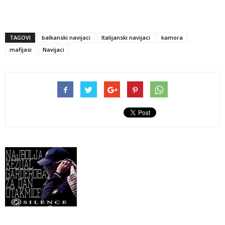
TAGOVI
balkanski navijaci
Italijanski navijaci
kamora
mafijasi
Navijaci