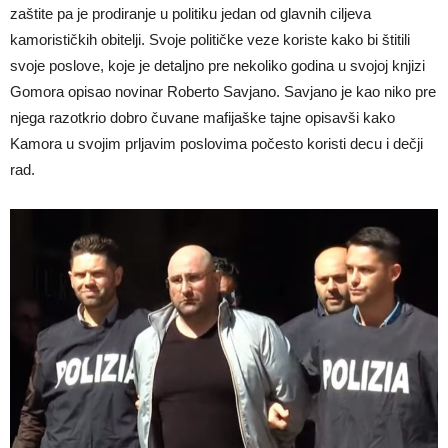
zaštite pa je prodiranje u politiku jedan od glavnih ciljeva
kamorističkih obitelji. Svoje političke veze koriste kako bi štitili
svoje poslove, koje je detaljno pre nekoliko godina u svojoj knjizi
Gomora opisao novinar Roberto Savjano. Savjano je kao niko pre
njega razotkrio dobro čuvane mafijaške tajne opisavši kako
Kamora u svojim prljavim poslovima počesto koristi decu i dečji
rad.