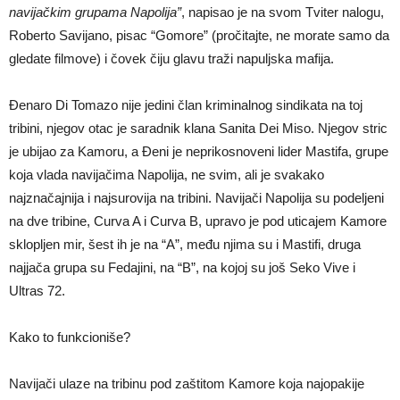
navijačkim grupama Napolija”
, napisao je na svom Tviter nalogu,
Roberto Savijano, pisac “Gomore” (pročitajte, ne morate samo da
gledate filmove) i čovek čiju glavu traži napuljska mafija.
Đenaro Di Tomazo nije jedini član kriminalnog sindikata na toj
tribini, njegov otac je saradnik klana Sanita Dei Miso. Njegov stric
je ubijao za Kamoru, a Đeni je neprikosnoveni lider Mastifa, grupe
koja vlada navijačima Napolija, ne svim, ali je svakako
najznačajnija i najsurovija na tribini. Navijači Napolija su podeljeni
na dve tribine, Curva A i Curva B, upravo je pod uticajem Kamore
sklopljen mir, šest ih je na “A”, među njima su i Mastifi, druga
najjača grupa su Fedajini, na “B”, na kojoj su još Seko Vive i
Ultras 72.
Kako to funkcioniše?
Navijači ulaze na tribinu pod zaštitom Kamore koja najopakije