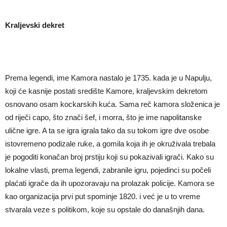
Kraljevski dekret
Prema legendi, ime Kamora nastalo je 1735. kada je u Napulju,
koji će kasnije postati središte Kamore, kraljevskim dekretom
osnovano osam kockarskih kuća. Sama reč kamora složenica je
od riječi capo, što znači šef, i morra, što je ime napolitanske
ulične igre. A ta se igra igrala tako da su tokom igre dve osobe
istovremeno podizale ruke, a gomila koja ih je okruživala trebala
je pogoditi konačan broj prstiju koji su pokazivali igrači. Kako su
lokalne vlasti, prema legendi, zabranile igru, pojedinci su počeli
plaćati igrače da ih upozoravaju na prolazak policije. Kamora se
kao organizacija prvi put spominje 1820. i već je u to vreme
stvarala veze s politikom, koje su opstale do današnjih dana.