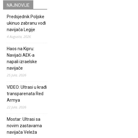
NAJNOVIJE
Predsjednik Poljske
ukinuo zabranu vođi
navijača Legije
4 Augusta, 2026
Haos na Kipru:
Navijači AEK-a
napali izraelske
navijače
25 Jula, 2026
VIDEO: Ultrasi u krađi
transparenata Red
Armya
22 Jula, 2026
Mostar: Ultrasi sa
novim zastavama
navijača Veleža