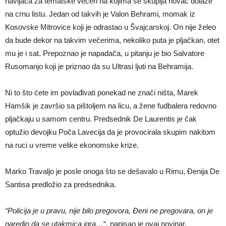
navijača za tematske večeri na kojima se skuplja novac dolaze
na crnu listu. Jedan od takvih je Valon Behrami, momak iz
Kosovske Mitrovice koji je odrastao u Švajcarskoj. On nije želeo
da bude dekor na takvim večerima, nekoliko puta je pljačkan, otet
mu je i sat. Prepoznao je napadača, u pitanju je bio Salvatore
Rusomanjo koji je priznao da su Ultrasi ljuti na Behramija.
Ni to što ćete im povlađivati ponekad ne znači ništa, Marek
Hamšik je završio sa pištoljem na licu, a žene fudbalera redovno
pljačkaju u samom centru. Predsednik De Laurentis je čak
optužio devojku Poča Lavecija da je provocirala skupim nakitom
na ruci u vreme velike ekonomske krize.
Marko Travaljo je posle onoga što se dešavalo u Rimu, Đenija De
Santisa predložio za predsednika.
“Policija je u pravu, nije bilo pregovora, Đeni ne pregovara, on je
naredio da se utakmica igra…
“, napisao je ovaj novinar.