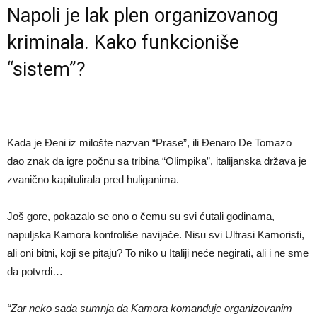
Napoli je lak plen organizovanog
kriminala. Kako funkcioniše
“sistem”?
Kada je Đeni iz milošte nazvan “Prase”, ili Đenaro De Tomazo
dao znak da igre počnu sa tribina “Olimpika”, italijanska država je
zvanično kapitulirala pred huliganima.
Još gore, pokazalo se ono o čemu su svi ćutali godinama,
napuljska Kamora kontroliše navijače. Nisu svi Ultrasi Kamoristi,
ali oni bitni, koji se pitaju? To niko u Italiji neće negirati, ali i ne sme
da potvrdi…
“Zar neko sada sumnja da Kamora komanduje organizovanim