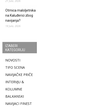
21 Jula, 2026
Otmica maloljetnika
na Kaluđerici zbog
navijanja?
18 Jula, 2026
IZABERI
KATEGORIJU
NOVOSTI
TIFO SCENA
NAVIJAČKE PRIČE
INTERVJU &
KOLUMNE
BALKANSKI
NAVIJACI FINEST