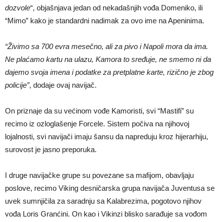
dozvole
“, objašnjava jedan od nekadašnjih vođa Domeniko, ili
“Mimo” kako je standardni nadimak za ovo ime na Apeninima.
“Živimo sa 700 evra mesečno, ali za pivo i Napoli mora da ima.
Ne plaćamo kartu na ulazu, Kamora to sređuje, ne smemo ni da
dajemo svoja imena i podatke za pretplatne karte, rizično je zbog
policije”
, dodaje ovaj navijač.
On priznaje da su većinom vođe Kamoristi, svi “Mastifi” su
recimo iz ozloglašenje Forcele. Sistem počiva na njihovoj
lojalnosti, svi navijači imaju šansu da napreduju kroz hijerarhiju,
surovost je jasno preporuka.
I druge navijačke grupe su povezane sa mafijom, obavljaju
poslove, recimo Viking desničarska grupa navijača Juventusa se
uvek sumnjičila za saradnju sa Kalabrezima, pogotovo njihov
vođa Loris Granćini. On kao i Vikinzi blisko sarađuje sa vođom