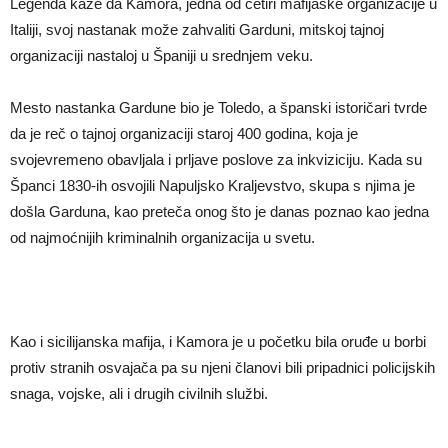
Legenda kaže da Kamora, jedna od četiri mafijaške organizacije u
Italiji, svoj nastanak može zahvaliti Garduni, mitskoj tajnoj
organizaciji nastaloj u Španiji u srednjem veku.
Mesto nastanka Gardune bio je Toledo, a španski istoričari tvrde
da je reč o tajnoj organizaciji staroj 400 godina, koja je
svojevremeno obavljala i prljave poslove za inkviziciju. Kada su
Španci 1830-ih osvojili Napuljsko Kraljevstvo, skupa s njima je
došla Garduna, kao preteča onog što je danas poznao kao jedna
od najmoćnijih kriminalnih organizacija u svetu.
Kao i sicilijanska mafija, i Kamora je u početku bila oruđe u borbi
protiv stranih osvajača pa su njeni članovi bili pripadnici policijskih
snaga, vojske, ali i drugih civilnih službi.