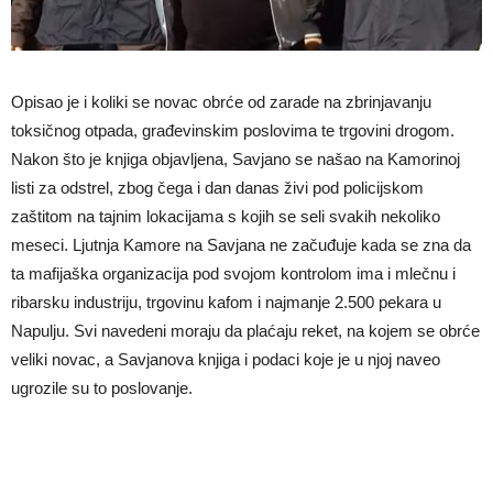
Opisao je i koliki se novac obrće od zarade na zbrinjavanju
toksičnog otpada, građevinskim poslovima te trgovini drogom.
Nakon što je knjiga objavljena, Savjano se našao na Kamorinoj
listi za odstrel, zbog čega i dan danas živi pod policijskom
zaštitom na tajnim lokacijama s kojih se seli svakih nekoliko
meseci. Ljutnja Kamore na Savjana ne začuđuje kada se zna da
ta mafijaška organizacija pod svojom kontrolom ima i mlečnu i
ribarsku industriju, trgovinu kafom i najmanje 2.500 pekara u
Napulju. Svi navedeni moraju da plaćaju reket, na kojem se obrće
veliki novac, a Savjanova knjiga i podaci koje je u njoj naveo
ugrozile su to poslovanje.