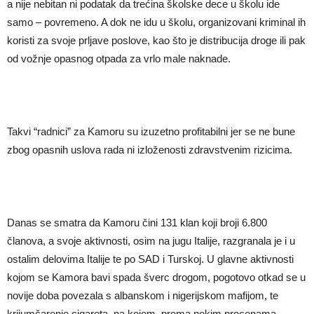
a nije nebitan ni podatak da trećina školske dece u školu ide
samo – povremeno. A dok ne idu u školu, organizovani kriminal ih
koristi za svoje prljave poslove, kao što je distribucija droge ili pak
od vožnje opasnog otpada za vrlo male naknade.
Takvi “radnici” za Kamoru su izuzetno profitabilni jer se ne bune
zbog opasnih uslova rada ni izloženosti zdravstvenim rizicima.
Danas se smatra da Kamoru čini 131 klan koji broji 6.800
članova, a svoje aktivnosti, osim na jugu Italije, razgranala je i u
ostalim delovima Italije te po SAD i Turskoj. U glavne aktivnosti
kojom se Kamora bavi spada šverc drogom, pogotovo otkad se u
novije doba povezala s albanskom i nigerijskom mafijom, te
krijumčarenje cigareta, na kojem, prema nekim procenama,