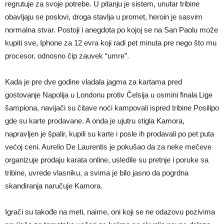
regrutuje za svoje potrebe. U pitanju je sistem, unutar tribine
obavljaju se poslovi, droga stavlja u promet, heroin je sasvim
normalna stvar. Postoji i anegdota po kojoj se na San Paolu može
kupiti sve, Iphone za 12 evra koji radi pet minuta pre nego što mu
procesor, odnosno čip zauvek “umre”.
Kada je pre dve godine vladala jagma za kartama pred
gostovanje Napolija u Londonu protiv Čelsija u osmini finala Lige
šampiona, navijači su čitave noći kampovali ispred tribine Posilipo
gde su karte prodavane. A onda je ujutru stigla Kamora,
napravljen je špalir, kupili su karte i posle ih prodavali po pet puta
većoj ceni. Aurelio De Laurentis je pokušao da za neke mečeve
organizuje prodaju karata online, usledile su pretnje i poruke sa
tribine, uvrede vlasniku, a svima je bilo jasno da pogrdna
skandiranja naručuje Kamora.
Igrači su takođe na meti, naime, oni koji se ne odazovu pozivima