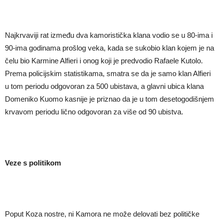
Najkrvaviji rat između dva kamoristička klana vodio se u 80-ima i
90-ima godinama prošlog veka, kada se sukobio klan kojem je na
čelu bio Karmine Alfieri i onog koji je predvodio Rafaele Kutolo.
Prema policijskim statistikama, smatra se da je samo klan Alfieri
u tom periodu odgovoran za 500 ubistava, a glavni ubica klana
Domeniko Kuomo kasnije je priznao da je u tom desetogodišnjem
krvavom periodu lično odgovoran za više od 90 ubistva.
Veze s politikom
Poput Koza nostre, ni Kamora ne može delovati bez političke