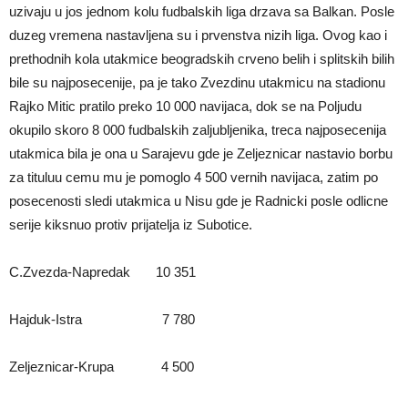
uzivaju u jos jednom kolu fudbalskih liga drzava sa Balkan. Posle
duzeg vremena nastavljena su i prvenstva nizih liga. Ovog kao i
prethodnih kola utakmice beogradskih crveno belih i splitskih bilih
bile su najposecenije, pa je tako Zvezdinu utakmicu na stadionu
Rajko Mitic pratilo preko 10 000 navijaca, dok se na Poljudu
okupilo skoro 8 000 fudbalskih zaljubljenika, treca najposecenija
utakmica bila je ona u Sarajevu gde je Zeljeznicar nastavio borbu
za tituluu cemu mu je pomoglo 4 500 vernih navijaca, zatim po
posecenosti sledi utakmica u Nisu gde je Radnicki posle odlicne
serije kiksnuo protiv prijatelja iz Subotice.
C.Zvezda-Napredak 10 351
Hajduk-Istra 7 780
Zeljeznicar-Krupa 4 500