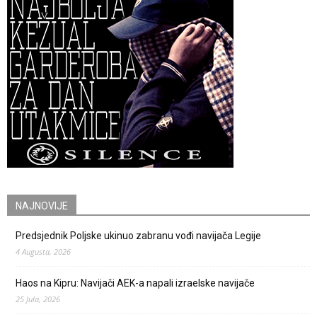
NAJNOVIJE
Predsjednik Poljske ukinuo zabranu vođi navijača Legije
4 Augusta, 2026
Haos na Kipru: Navijači AEK-a napali izraelske navijače
25 Jula, 2026