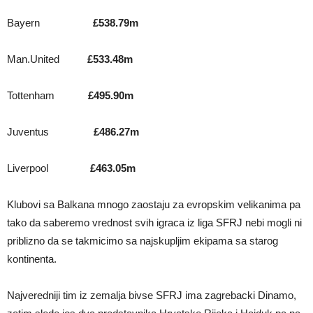
Bayern
£538.79m
Man.United
£533.48m
Tottenham
£495.90m
Juventus
£486.27m
Liverpool
£463.05m
Klubovi sa Balkana mnogo zaostaju za evropskim velikanima pa
tako da saberemo vrednost svih igraca iz liga SFRJ nebi mogli ni
priblizno da se takmicimo sa najskupljim ekipama sa starog
kontinenta.
Najveredniji tim iz zemalja bivse SFRJ ima zagrebacki Dinamo,