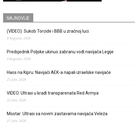
NAJNOVIJE
(VIDEO): Sukob Torcide i BBB u zračnoj luci.
8 Augusta, 2026
Predsjednik Poljske ukinuo zabranu vođi navijača Legije
4 Augusta, 2026
Haos na Kipru: Navijači AEK-a napali izraelske navijače
25 Jula, 2026
VIDEO: Ultrasi u krađi transparenata Red Armya
22 Jula, 2026
Mostar: Ultrasi sa novim zastavama navijača Veleža
21 Jula, 2026