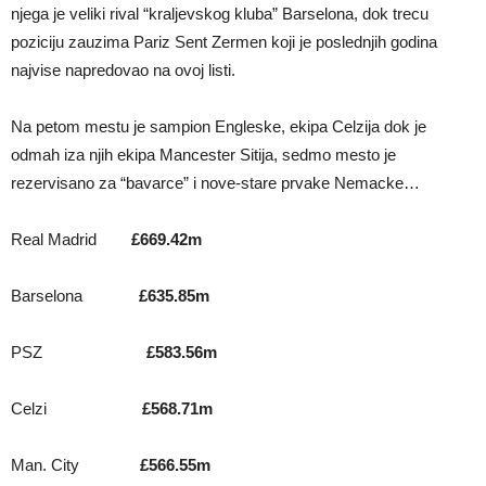
njega je veliki rival “kraljevskog kluba” Barselona, dok trecu
poziciju zauzima Pariz Sent Zermen koji je poslednjih godina
najvise napredovao na ovoj listi.
Na petom mestu je sampion Engleske, ekipa Celzija dok je
odmah iza njih ekipa Mancester Sitija, sedmo mesto je
rezervisano za “bavarce” i nove-stare prvake Nemacke…
Real Madrid
£669.42m
Barselona
£635.85m
PSZ
£583.56m
Celzi
£568.71m
Man. City
£566.55m