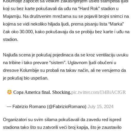
Kolumbije započet sa velikim zakašnjenjem usled stampeda ljudi
koji su bez karte pokušavali da uđu na “Hard Rok” stadion u
Majamiju. Na društvenim mrežama su se pojavili brojni snimci na
kojima se vidi nekoliko hiljada ljudi, prema pisanju lista “Marka”
čak oko 30.000, kako pokušavaju da se probiju bez karte i uđu na
stadion.
Najluđa scena je pokušaj pojedinaca da se kroz ventilaciju uvuku
na tribine i tako prevare “sistem”. Uglavnom ljudi obučeni u
dresove Kolumbije su probali na takav način, ali ne verujemo da
je pokušaj bio uspešan.
Copa America final. Shocking.
pic.twitter.com/I34BiACfGR
— Fabrizio Romano (@FabrizioRomano)
July 15, 2024
Organizatori su svim silama pokušavali da zavedu red ispred
stadiona tako što su zatvorili veći broj kapija, što je zaustavilo