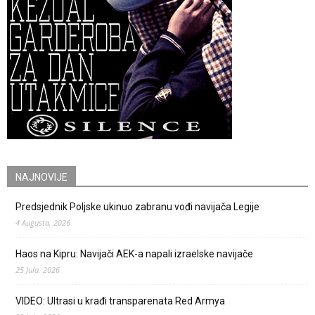
NAJNOVIJE
Predsjednik Poljske ukinuo zabranu vođi navijača Legije
4 Augusta, 2026
Haos na Kipru: Navijači AEK-a napali izraelske navijače
25 Jula, 2026
VIDEO: Ultrasi u krađi transparenata Red Armya