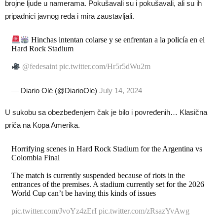
brojne ljude u namerama. Pokušavali su i pokušavali, ali su ih
pripadnici javnog reda i mira zaustavljali.
Hinchas intentan colarse y se enfrentan a la policía en el
Hard Rock Stadium
@fedesaint
pic.twitter.com/Hr5r5dWu2m
— Diario Olé (@DiarioOle)
July 14, 2024
U sukobu sa obezbeđenjem čak je bilo i povređenih… Klasična
priča na Kopa Amerika.
Horrifying scenes in Hard Rock Stadium for the Argentina vs
Colombia Final
The match is currently suspended because of riots in the
entrances of the premises. A stadium currently set for the 2026
World Cup can’t be having this kinds of issues
pic.twitter.com/JvoYz4zErI
pic.twitter.com/zRsazYvAwg