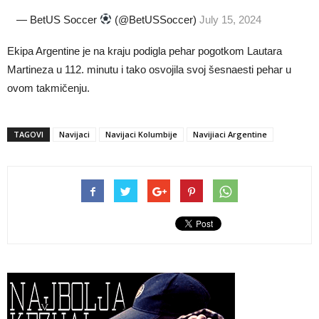
— BetUS Soccer
(@BetUSSoccer)
July 15, 2024
Ekipa Argentine je na kraju podigla pehar pogotkom Lautara
Martineza u 112. minutu i tako osvojila svoj šesnaesti pehar u
ovom takmičenju.
TAGOVI
Navijaci
Navijaci Kolumbije
Navijiaci Argentine