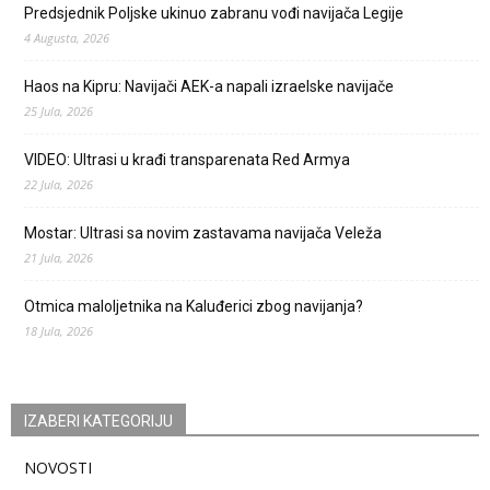
Predsjednik Poljske ukinuo zabranu vođi navijača Legije
4 Augusta, 2026
Haos na Kipru: Navijači AEK-a napali izraelske navijače
25 Jula, 2026
VIDEO: Ultrasi u krađi transparenata Red Armya
22 Jula, 2026
Mostar: Ultrasi sa novim zastavama navijača Veleža
21 Jula, 2026
Otmica maloljetnika na Kaluđerici zbog navijanja?
18 Jula, 2026
IZABERI KATEGORIJU
NOVOSTI