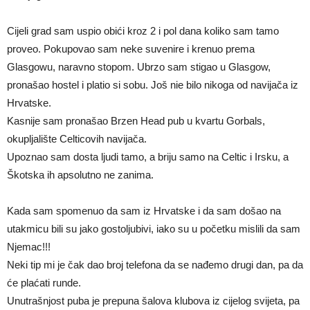
Cijeli grad sam uspio obići kroz 2 i pol dana koliko sam tamo
proveo. Pokupovao sam neke suvenire i krenuo prema
Glasgowu, naravno stopom. Ubrzo sam stigao u Glasgow,
pronašao hostel i platio si sobu. Još nie bilo nikoga od navijača iz
Hrvatske.
Kasnije sam pronašao Brzen Head pub u kvartu Gorbals,
okupljalište Celticovih navijača.
Upoznao sam dosta ljudi tamo, a briju samo na Celtic i Irsku, a
Škotska ih apsolutno ne zanima.
Kada sam spomenuo da sam iz Hrvatske i da sam došao na
utakmicu bili su jako gostoljubivi, iako su u početku mislili da sam
Njemac!!!
Neki tip mi je čak dao broj telefona da se nađemo drugi dan, pa da
će plaćati runde.
Unutrašnjost puba je prepuna šalova klubova iz cijelog svijeta, pa