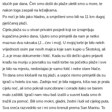
idućih par dana. Čim smo došli do plaže uletili smo u more, te
nakon toga zaspali na ležaljkama.
Po noći je bilo jako hladno, a smješteni smo bili na 11 km dugoj
pješčanoj plaži.
Cijela plaža su u stvari privatni posjedi koji se iznajmljuju
kupačima preko dana. Ujutro smo primjetili da nam je netko
maznuo dva ruksaka (J…ćev i moj). U mojoj torbi ije bilo nekih
vrijednosti osim par novih majica koje sam kupio u Škotskoj, ali
J..a je imao dokumente i fotić. Kada su išli dečki ujutro prijaviti
krađu na muriju u povratku su našli torbe na početku plaže i sve
je bilo na mjestu, nedostajao je samo fotić i neke stare hlače.
Tri dana smo klošarili na toj plaži, a uopće nismo primjetili da su
igrači u hotelu iza nas. Zadnja noć je bila najgora, kiša nas je prala
cijelu noć, ali smo pokrali suncobrane i cerade itako se barem
malo zaštitili. Igrači nam nisu baš izašli u susret kada smo ih
tražili za pomoć. Bili smo mokri, gladni, žedni i ludi od cijelog puta.
Sva sreća razvedrilo se i mi smo krenuli prema San Marinu. To