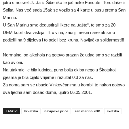
jutro smo sreli J…ta iz Šibenika te još neke Funcute i Torcidaše iz
Splita. Nas već sada 15ak se vozilo sa 4 karte u busu prema San
Marinu.
U San Marinu smo degustirali likere na „tašte“, te smo za 20
DEM kupili dva viskija i litru vina, zadnji mesni narezak smo
podjelili na 9 dijelova i to pojeli bez kruha. Navijačka solidarnost!!!
Normalno, od alkohola na gotovo prazan želudac smo se razbili
kao avioni.
Na utakmici je bila ludnica, puno bolja ekipa nego u Škotskoj,
pjesma je bila cijalo vrijeme i rezultat 0:3 za nas.
Za doma sam se ubacio Vinkovčanima u kombi, te nakon gotovo
dva tjedna sam došao doma, ujutro 06.09.2001.
TAGOVI
Hrvatska
navijacke price
san marino 2001
skotska