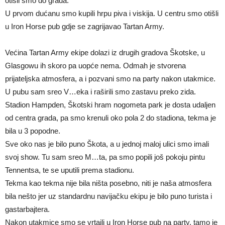
otišli smo do grada.
U prvom dućanu smo kupili hrpu piva i viskija. U centru smo otišli
u Iron Horse pub gdje se zagrijavao Tartan Army.
Većina Tartan Army ekipe dolazi iz drugih gradova Škotske, u
Glasgowu ih skoro pa uopće nema. Odmah je stvorena
prijateljska atmosfera, a i pozvani smo na party nakon utakmice.
U pubu sam sreo V…eka i raširili smo zastavu preko zida.
Stadion Hampden, Škotski hram nogometa park je dosta udaljen
od centra grada, pa smo krenuli oko pola 2 do stadiona, tekma je
bila u 3 popodne.
Sve oko nas je bilo puno Škota, a u jednoj maloj ulici smo imali
svoj show. Tu sam sreo M…ta, pa smo popili još pokoju pintu
Tennentsa, te se uputili prema stadionu.
Tekma kao tekma nije bila ništa posebno, niti je naša atmosfera
bila nešto jer uz standardnu navijačku ekipu je bilo puno turista i
gastarbajtera.
Nakon utakmice smo se vrtaili u Iron Horse pub na party, tamo je