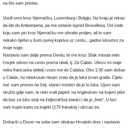
na što sam pristao.
Vozili smo kroz Njemačku, Luxemburg i Belgiju. Na kraju je rekao
da ide do Antwerpena, pa me ostavio ispred Bruxellesa. Od vode
koju sam pio kroz Njemačku me uhvatio proljev, ali to sam
nekako riješio u šumi punoj kopriva uz cestu…gadno iskustvo za
moje noge.
Nastavio sam dalje prema Gentu, te me kroz 30ak minuta neki
čovjek odveo na cestu prema obali, tj. Za Calais. Ubrzo mi staje
neka francuska obitelj i voze me do Calaisa. Oko 1:30 sam došao
u Calais, no neiskusan nisam znao da je luka izvan grada. Cijelu
noć sam proveo na želj. stanici misleći da je to luka. Ujuro sam
skužio gdje sam, te neki mali papirić na engleskom na kojem piše
da bus za luku stoji na željezničkoj stanici i da je „free“. U luci
sam kupio kartu za trajekt (175 franaka) i ukrcao se.
Došavši u Dover na sebe sam obukao Hrvatski dres i nastavio