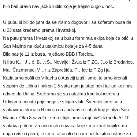
bilo baš pravo navijačko ludilo koje je trajalo dugo u noć.
U pubu bi bili do jutra da se nismo dogovorili sa šoferom busa da
u 23 sata krećemo prema Hrvatskoj.
Na putu prema Hrvatskoj se u busu formirala ekipa koja će otići u
San Marino na iduću utakmicu koja je za 4-5 dana.
Bilo nas je 11 iz busa, mješano BBB i Torcida.
Išli su K..i, J…ć, B…t Š., Novaljci, Žv..a iz T ZG, J..o iz Brodarice,
Mali Čazmanac, V…r iz Zaprešića, P…lov iz T Zg i ja.
Kada smo došli do Villacha u Austriji izašli smo, te smo krenuli
stopom do Udina i nakon 1,5 sata nam je stao neki talijan koji nas
odveo do Udina. Sreli smo se sa ostalima kod kolodvora u
Udinama minutu prije nego je stigao vlak. Švercali smo se u
vlakovima skroz o Riminija na Jadranskoj obali koji je blizu San
Marina. Oko 8 navečer smo stigli tamo izmjenivši između 5 i 10
vlakova putem. Za ono malo novaca koje smo imali kupili smo
cugu (viski i pive), te smo računali da nam nešto sitno ostane za