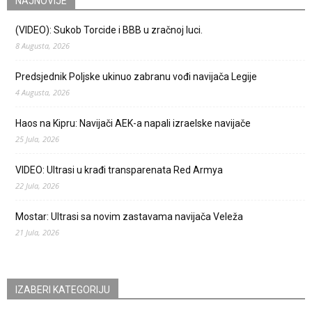
NAJNOVIJE
(VIDEO): Sukob Torcide i BBB u zračnoj luci.
8 Augusta, 2026
Predsjednik Poljske ukinuo zabranu vođi navijača Legije
4 Augusta, 2026
Haos na Kipru: Navijači AEK-a napali izraelske navijače
25 Jula, 2026
VIDEO: Ultrasi u krađi transparenata Red Armya
22 Jula, 2026
Mostar: Ultrasi sa novim zastavama navijača Veleža
21 Jula, 2026
IZABERI KATEGORIJU