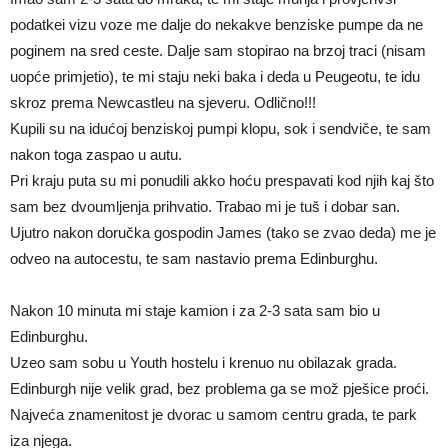
podatkei vizu voze me dalje do nekakve benziske pumpe da ne
poginem na sred ceste. Dalje sam stopirao na brzoj traci (nisam
uopće primjetio), te mi staju neki baka i deda u Peugeotu, te idu
skroz prema Newcastleu na sjeveru. Odlično!!!
Kupili su na idućoj benziskoj pumpi klopu, sok i sendviče, te sam
nakon toga zaspao u autu.
Pri kraju puta su mi ponudili akko hoću prespavati kod njih kaj što
sam bez dvoumljenja prihvatio. Trabao mi je tuš i dobar san.
Ujutro nakon doručka gospodin James (tako se zvao deda) me je
odveo na autocestu, te sam nastavio prema Edinburghu.
Nakon 10 minuta mi staje kamion i za 2-3 sata sam bio u
Edinburghu.
Uzeo sam sobu u Youth hostelu i krenuo nu obilazak grada.
Edinburgh nije velik grad, bez problema ga se mož pješice proći.
Najveća znamenitost je dvorac u samom centru grada, te park
iza njega.