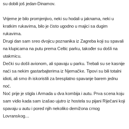
su dobili još jedan-Dinamov.
Vrijeme je bilo promjenjivo, neki su hodali u jaknama, neki u
kratkim rukavima, bilo je čisto ugodno u majici sa dugim
rukavima.
Drugi dan sam sreo dvojicu poznanika iz Zagreba koji su spavali
na klupicama na putu prema Celtic parku, također su došli na
utakmicu.
Dečki su došli avionom, ali spavaju u parku. Trebali su se kasnije
naći sa nekim gastarbajterima iz Njemačke. Tipovi su bili totalni
idioti, ali smo ih iskoristili za bresplatno spavanje barem jednu
noć.
Noć prije je stigla i Armada u dva kombija i autu. Prva scena koju
sam vidio kada sam izašao ujutro iz hostela su pijani Riječani koji
spavaju u autu i pored njih nekoliko demižona crnog
Lovranskog…