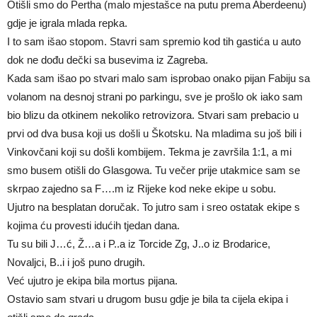
Otišli smo do Pertha (malo mjestašce na putu prema Aberdeenu)
gdje je igrala mlada repka.
I to sam išao stopom. Stavri sam spremio kod tih gastića u auto
dok ne dođu dečki sa busevima iz Zagreba.
Kada sam išao po stvari malo sam isprobao onako pijan Fabiju sa
volanom na desnoj strani po parkingu, sve je prošlo ok iako sam
bio blizu da otkinem nekoliko retrovizora. Stvari sam prebacio u
prvi od dva busa koji us došli u Škotsku. Na mladima su još bili i
Vinkovčani koji su došli kombijem. Tekma je završila 1:1, a mi
smo busem otišli do Glasgowa. Tu večer prije utakmice sam se
skrpao zajedno sa F….m iz Rijeke kod neke ekipe u sobu.
Ujutro na besplatan doručak. To jutro sam i sreo ostatak ekipe s
kojima ću provesti idućih tjedan dana.
Tu su bili J…ć, Ž…a i P..a iz Torcide Zg, J..o iz Brodarice,
Novaljci, B..i i još puno drugih.
Već ujutro je ekipa bila mortus pijana.
Ostavio sam stvari u drugom busu gdje je bila ta cijela ekipa i