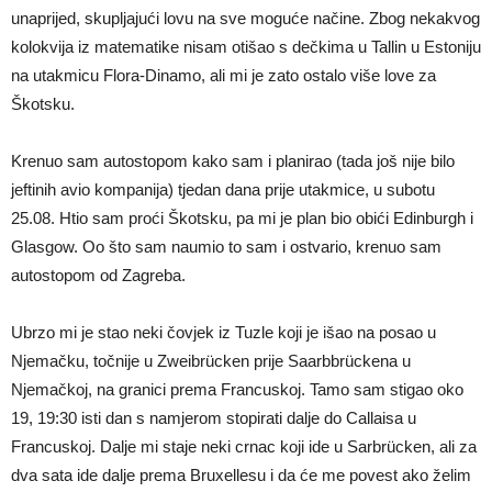
unaprijed, skupljajući lovu na sve moguće načine. Zbog nekakvog
kolokvija iz matematike nisam otišao s dečkima u Tallin u Estoniju
na utakmicu Flora-Dinamo, ali mi je zato ostalo više love za
Škotsku.
Krenuo sam autostopom kako sam i planirao (tada još nije bilo
jeftinih avio kompanija) tjedan dana prije utakmice, u subotu
25.08. Htio sam proći Škotsku, pa mi je plan bio obići Edinburgh i
Glasgow. Oo što sam naumio to sam i ostvario, krenuo sam
autostopom od Zagreba.
Ubrzo mi je stao neki čovjek iz Tuzle koji je išao na posao u
Njemačku, točnije u Zweibrücken prije Saarbbrückena u
Njemačkoj, na granici prema Francuskoj. Tamo sam stigao oko
19, 19:30 isti dan s namjerom stopirati dalje do Callaisa u
Francuskoj. Dalje mi staje neki crnac koji ide u Sarbrücken, ali za
dva sata ide dalje prema Bruxellesu i da će me povest ako želim