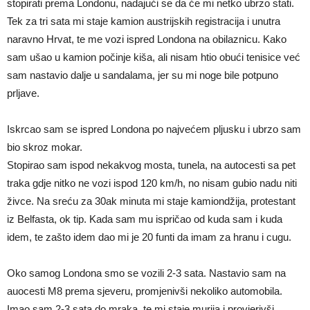
stopirati prema Londonu, nadajući se da će mi netko ubrzo stati.
Tek za tri sata mi staje kamion austrijskih registracija i unutra
naravno Hrvat, te me vozi ispred Londona na obilaznicu. Kako
sam ušao u kamion počinje kiša, ali nisam htio obući tenisice već
sam nastavio dalje u sandalama, jer su mi noge bile potpuno
prljave.
Iskrcao sam se ispred Londona po najvećem pljusku i ubrzo sam
bio skroz mokar.
Stopirao sam ispod nekakvog mosta, tunela, na autocesti sa pet
traka gdje nitko ne vozi ispod 120 km/h, no nisam gubio nadu niti
živce. Na sreću za 30ak minuta mi staje kamiondžija, protestant
iz Belfasta, ok tip. Kada sam mu ispričao od kuda sam i kuda
idem, te zašto idem dao mi je 20 funti da imam za hranu i cugu.
Oko samog Londona smo se vozili 2-3 sata. Nastavio sam na
auocesti M8 prema sjeveru, promjenivši nekoliko automobila.
Imao sam 2-3 sata do mraka, te mi staje murija i provjerivši