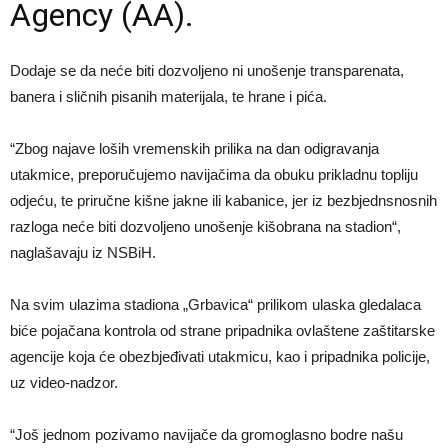
Agency (AA).
Dodaje se da neće biti dozvoljeno ni unošenje transparenata,
banera i sličnih pisanih materijala, te hrane i pića.
“Zbog najave loših vremenskih prilika na dan odigravanja
utakmice, preporučujemo navijačima da obuku prikladnu topliju
odjeću, te priručne kišne jakne ili kabanice, jer iz bezbjednsnosnih
razloga neće biti dozvoljeno unošenje kišobrana na stadion“,
naglašavaju iz NSBiH.
Na svim ulazima stadiona „Grbavica“ prilikom ulaska gledalaca
biće pojačana kontrola od strane pripadnika ovlaštene zaštitarske
agencije koja će obezbjeđivati utakmicu, kao i pripadnika policije,
uz video-nadzor.
“Još jednom pozivamo navijače da gromoglasno bodre našu