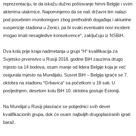
reprezentaciju, te da iskažu dužno poštovanje himni Belgije i svim
akterima utakmice. Napominjemo da se naš državni tim nalazi
pod posebnim monitoringom zbog prethodnih događaja i aktuelne
suspenzije stadiona u Zenici, pa bi svaki eventualni novi incident
mogao imati nesagledive konsekvence“, zaključuju iz NSBiH.
Dva kola prije kraja nadmetanja u grupi “H“ kvalifikacija za
Svjetsko prvenstvo u Rusiji 2018. godine BiH zauzima drugo
mjesto sa 14 bodova, osam manje od lidera Belgije koja je već
osigurala mjesto na Mundijalu. Susret BiH – Belgija igraće se 7.
oktobra na stadionu “Grbavica“ sa početkom u 18 sati. U
posljednjem, desetom kolu BiH 10. oktobra gostuje Estoniji.
Na Mundijal u Rusiji plasiraće se pobjednici svih devet
kvalifikacionih grupa, dok će osam najboljih drugoplasiranih igrati
baraž.