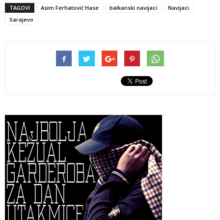
TAGOVI
Asim Ferhatović Hase
balkanski navijaci
Navijaci
Sarajevo