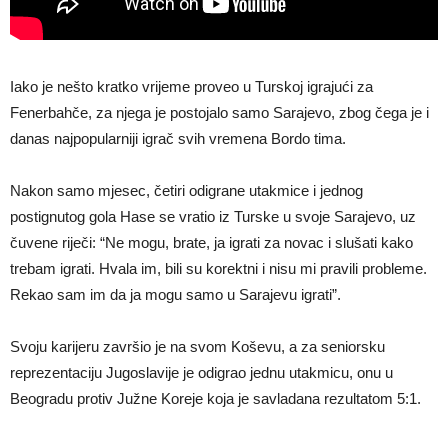
Iako je nešto kratko vrijeme proveo u Turskoj igrajući za
Fenerbahče, za njega je postojalo samo Sarajevo, zbog čega je i
danas najpopularniji igrač svih vremena Bordo tima.
Nakon samo mjesec, četiri odigrane utakmice i jednog
postignutog gola Hase se vratio iz Turske u svoje Sarajevo, uz
čuvene riječi: “Ne mogu, brate, ja igrati za novac i slušati kako
trebam igrati. Hvala im, bili su korektni i nisu mi pravili probleme.
Rekao sam im da ja mogu samo u Sarajevu igrati”.
Svoju karijeru završio je na svom Koševu, a za seniorsku
reprezentaciju Jugoslavije je odigrao jednu utakmicu, onu u
Beogradu protiv Južne Koreje koja je savladana rezultatom 5:1.