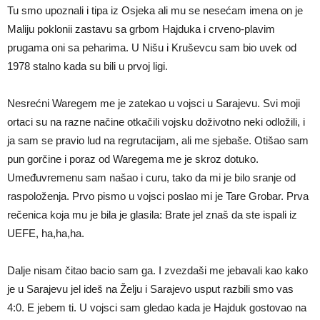
Tu smo upoznali i tipa iz Osjeka ali mu se nesećam imena on je
Maliju poklonii zastavu sa grbom Hajduka i crveno-plavim
prugama oni sa peharima. U Nišu i Kruševcu sam bio uvek od
1978 stalno kada su bili u prvoj ligi.
Nesrećni Waregem me je zatekao u vojsci u Sarajevu. Svi moji
ortaci su na razne načine otkačili vojsku doživotno neki odložili, i
ja sam se pravio lud na regrutacijam, ali me sjebaše. Otišao sam
pun gorčine i poraz od Waregema me je skroz dotuko.
Umeđuvremenu sam našao i curu, tako da mi je bilo sranje od
raspoloženja. Prvo pismo u vojsci poslao mi je Tare Grobar. Prva
rečenica koja mu je bila je glasila: Brate jel znaš da ste ispali iz
UEFE, ha,ha,ha.
Dalje nisam čitao bacio sam ga. I zvezdaši me jebavali kao kako
je u Sarajevu jel ideš na Želju i Sarajevo usput razbili smo vas
4:0. E jebem ti. U vojsci sam gledao kada je Hajduk gostovao na