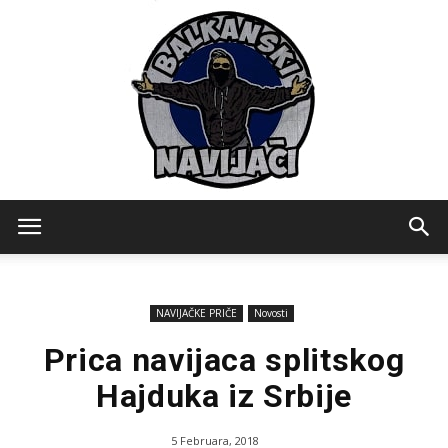
Balkanski
NAVIJAČKE PRIČE
Novosti
Navijaci
Prica navijaca splitskog
Hajduka iz Srbije
5 Februara, 2018