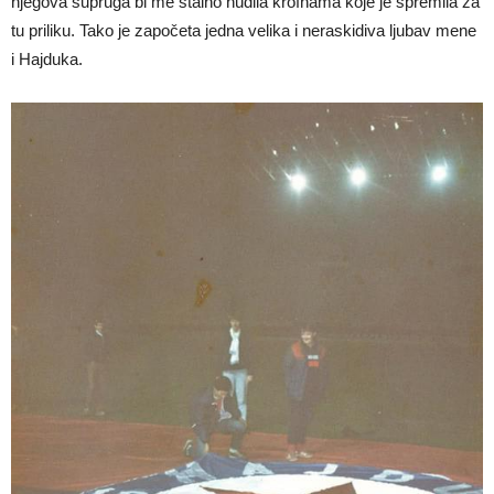
njegova supruga bi me stalno nudila krofnama koje je spremila za
tu priliku. Tako je započeta jedna velika i neraskidiva ljubav mene
i Hajduka.