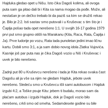
Hajduka gledao opet u Nišu. Isto čika Dagoš kolima, ali ovoga
puta sam ga pitao dali bi i Kita sa nama mogao da pođe. Može, ali
nestašan je on dečko trebalo bi da paziš sa kim se družiš rekao
je. Bilo je 2:2. Isti sastav smo putovali i u Kruševac s tim što je i
Čaplja pošao tada opet nerešeno 1:1. U svojih 16-17 godina 1979
prvi put smo grupno otišli na Marakanu (Kita, Raca, Rata, Čaplja i
Ja). Prve ludorije po vozu, Rata tada punoletan jedini imao ličnu
kartu. Dobili smo 3:1, a ja sam dobio novog idola Zlatka Vujovića.
Kasnije još par puta nas je čika Dagoš vozio u Niš i Kruševac i
uvek je bilo nerešeno.
Zadnji put 80 u Kruševcu nerešeno i tada je Kita rekao svaka čast
Dagošu ali ja vše sa njim ne gledam Hajduk, jebote uvek
nerešeno. Sledeću smo u Kruševcu išli sami autobusom i Hajduk
izgubi 4:2, a Toške psuje Kitu: jebem ti budalu, morao sam da
plaćam autobus i izgubi Hajduk, dok je Dagoš vozio bilo
nerešeno, crkli smo od smeha. Sedamdesete godine su bile