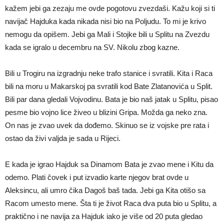
kažem jebi ga zezaju me ovde pogotovu zvezdaši. Kažu koji si ti
navijač Hajduka kada nikada nisi bio na Poljudu. To mi je krivo
nemogu da opišem. Jebi ga Mali i Stojke bili u Splitu na Zvezdu
kada se igralo u decembru na SV. Nikolu zbog kazne.
Bili u Trogiru na izgradnju neke trafo stanice i svratili. Kita i Raca
bili na moru u Makarskoj pa svratili kod Bate Zlatanovića u Split.
Bili par dana gledali Vojvodinu. Bata je bio naš jatak u Splitu, pisao
pesme bio vojno lice živeo u blizini Gripa. Možda ga neko zna.
On nas je zvao uvek da dođemo. Skinuo se iz vojske pre rata i
ostao da živi valjda je sada u Rijeci.
E kada je igrao Hajduk sa Dinamom Bata je zvao mene i Kitu da
odemo. Plati čovek i put izvadio karte njegov brat ovde u
Aleksincu, ali umro čika Dagoš baš tada. Jebi ga Kita otišo sa
Racom umesto mene. Šta ti je život Raca dva puta bio u Splitu, a
praktično i ne navija za Hajduk iako je više od 20 puta gledao