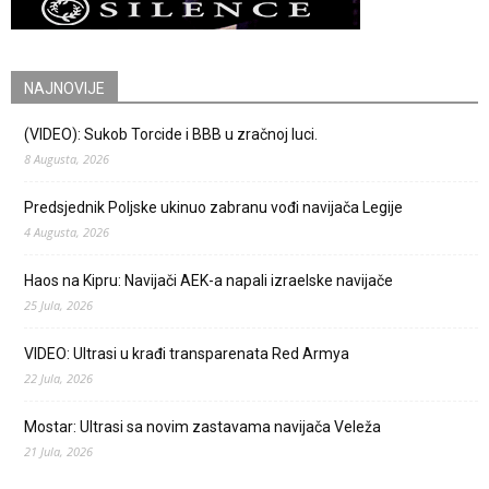
NAJNOVIJE
(VIDEO): Sukob Torcide i BBB u zračnoj luci.
8 Augusta, 2026
Predsjednik Poljske ukinuo zabranu vođi navijača Legije
4 Augusta, 2026
Haos na Kipru: Navijači AEK-a napali izraelske navijače
25 Jula, 2026
VIDEO: Ultrasi u krađi transparenata Red Armya
22 Jula, 2026
Mostar: Ultrasi sa novim zastavama navijača Veleža
21 Jula, 2026