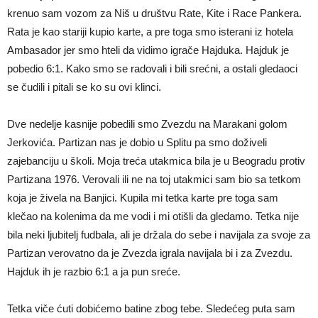
krenuo sam vozom za Niš u društvu Rate, Kite i Race Pankera.
Rata je kao stariji kupio karte, a pre toga smo isterani iz hotela
Ambasador jer smo hteli da vidimo igrače Hajduka. Hajduk je
pobedio 6:1. Kako smo se radovali i bili srećni, a ostali gledaoci
se čudili i pitali se ko su ovi klinci.
Dve nedelje kasnije pobedili smo Zvezdu na Marakani golom
Jerkovića. Partizan nas je dobio u Splitu pa smo doživeli
zajebanciju u školi. Moja treća utakmica bila je u Beogradu protiv
Partizana 1976. Verovali ili ne na toj utakmici sam bio sa tetkom
koja je živela na Banjici. Kupila mi tetka karte pre toga sam
klečao na kolenima da me vodi i mi otišli da gledamo. Tetka nije
bila neki ljubitelj fudbala, ali je držala do sebe i navijala za svoje za
Partizan verovatno da je Zvezda igrala navijala bi i za Zvezdu.
Hajduk ih je razbio 6:1 a ja pun sreće.
Tetka viče ćuti dobićemo batine zbog tebe. Sledećeg puta sam