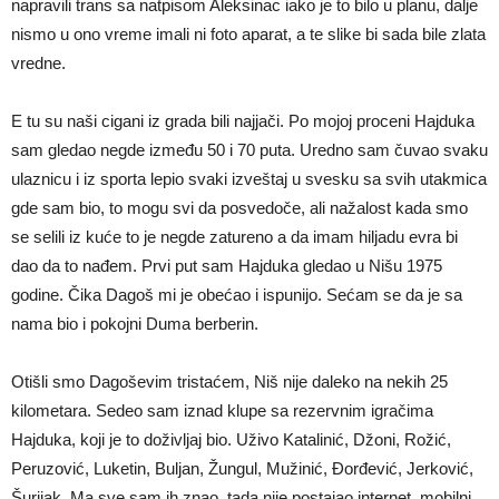
napravili trans sa natpisom Aleksinac iako je to bilo u planu, dalje
nismo u ono vreme imali ni foto aparat, a te slike bi sada bile zlata
vredne.
E tu su naši cigani iz grada bili najjači. Po mojoj proceni Hajduka
sam gledao negde između 50 i 70 puta. Uredno sam čuvao svaku
ulaznicu i iz sporta lepio svaki izveštaj u svesku sa svih utakmica
gde sam bio, to mogu svi da posvedoče, ali nažalost kada smo
se selili iz kuće to je negde zatureno a da imam hiljadu evra bi
dao da to nađem. Prvi put sam Hajduka gledao u Nišu 1975
godine. Čika Dagoš mi je obećao i ispunijo. Sećam se da je sa
nama bio i pokojni Duma berberin.
Otišli smo Dagoševim tristaćem, Niš nije daleko na nekih 25
kilometara. Sedeo sam iznad klupe sa rezervnim igračima
Hajduka, koji je to doživljaj bio. Uživo Katalinić, Džoni, Rožić,
Peruzović, Luketin, Buljan, Žungul, Mužinić, Đorđević, Jerković,
Šurijak. Ma sve sam ih znao, tada nije postajao internet, mobilni,