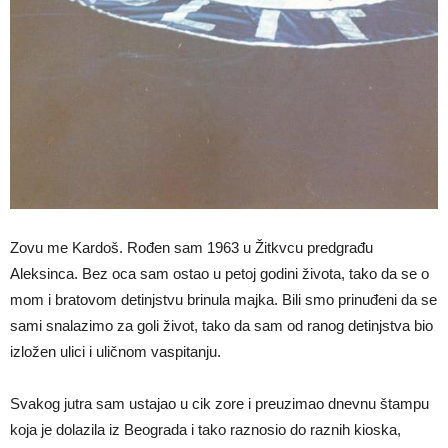
Zovu me Kardoš. Rođen sam 1963 u Žitkvcu predgrađu
Aleksinca. Bez oca sam ostao u petoj godini života, tako da se o
mom i bratovom detinjstvu brinula majka. Bili smo prinuđeni da se
sami snalazimo za goli život, tako da sam od ranog detinjstva bio
izložen ulici i uličnom vaspitanju.
Svakog jutra sam ustajao u cik zore i preuzimao dnevnu štampu
koja je dolazila iz Beograda i tako raznosio do raznih kioska,