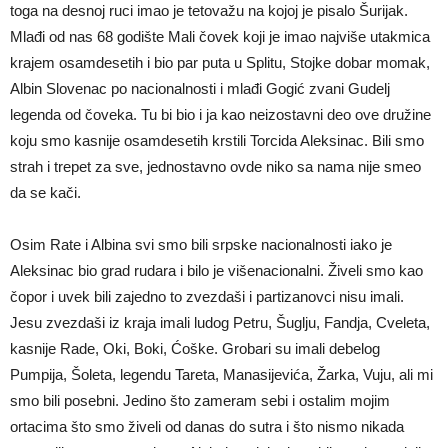
toga na desnoj ruci imao je tetovažu na kojoj je pisalo Šurijak.
Mlađi od nas 68 godište Mali čovek koji je imao najviše utakmica
krajem osamdesetih i bio par puta u Splitu, Stojke dobar momak,
Albin Slovenac po nacionalnosti i mlađi Gogić zvani Gudelj
legenda od čoveka. Tu bi bio i ja kao neizostavni deo ove družine
koju smo kasnije osamdesetih krstili Torcida Aleksinac. Bili smo
strah i trepet za sve, jednostavno ovde niko sa nama nije smeo
da se kači.
Osim Rate i Albina svi smo bili srpske nacionalnosti iako je
Aleksinac bio grad rudara i bilo je višenacionalni. Živeli smo kao
čopor i uvek bili zajedno to zvezdaši i partizanovci nisu imali.
Jesu zvezdaši iz kraja imali ludog Petru, Šuglju, Fandja, Cveleta,
kasnije Rade, Oki, Boki, Ćoške. Grobari su imali debelog
Pumpija, Šoleta, legendu Tareta, Manasijevića, Žarka, Vuju, ali mi
smo bili posebni. Jedino što zameram sebi i ostalim mojim
ortacima što smo živeli od danas do sutra i što nismo nikada