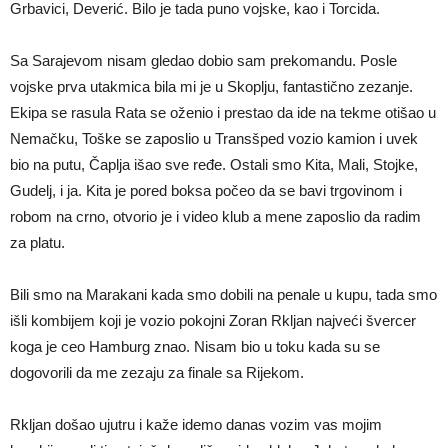
Grbavici, Deverić. Bilo je tada puno vojske, kao i Torcida.
Sa Sarajevom nisam gledao dobio sam prekomandu. Posle
vojske prva utakmica bila mi je u Skoplju, fantastično zezanje.
Ekipa se rasula Rata se oženio i prestao da ide na tekme otišao u
Nemačku, Toške se zaposlio u Transšped vozio kamion i uvek
bio na putu, Čaplja išao sve ređe. Ostali smo Kita, Mali, Stojke,
Gudelj, i ja. Kita je pored boksa počeo da se bavi trgovinom i
robom na crno, otvorio je i video klub a mene zaposlio da radim
za platu.
Bili smo na Marakani kada smo dobili na penale u kupu, tada smo
išli kombijem koji je vozio pokojni Zoran Rkljan najveći švercer
koga je ceo Hamburg znao. Nisam bio u toku kada su se
dogovorili da me zezaju za finale sa Rijekom.
Rkljan došao ujutru i kaže idemo danas vozim vas mojim