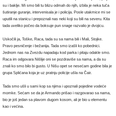
su i baklje. Mi smo bili tu blizu odmah do njih, izbila je neka tuča
šutiranje guranje, intervenisala je i policija. Posle utakmice mi se
uputili na stanicu i prepoznali nas neki koji su bili na severu. Kita
tada uveliko počeo da boksuje pun snage razvalio je dvojicu.
Uskočili ja, Toške, Raca, tada su sa nama bili i Mali, Stojke.
Pravo pesničenje i bežanija. Tada smo izašli ko pobednici.
Jednom nas na Zvezdu napadaju kod parka i pitaju odakle smo.
Raca im odgovara Nišlije oni se pozdraviše sa nama, a da su
znali ko smo bilo bi gusto. U Nišu opet se nesećam godine bila je
grupa Splićana koja je uz pratnju policije ušla na Čair.
Tada smo ušli u sami kop sa njima i upoznali pojedine vodeće
momke. Sećam se da je Armando prišao i razgovarao sa nama,
bio je još jedan sa plavom dugom kosom, ali je bio u elementu
kao i većina.