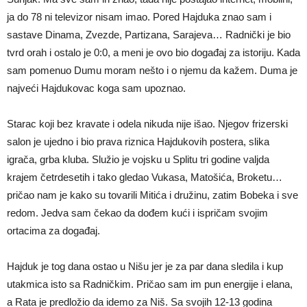
ja do 78 ni televizor nisam imao. Pored Hajduka znao sam i
sastave Dinama, Zvezde, Partizana, Sarajeva… Radnički je bio
tvrd orah i ostalo je 0:0, a meni je ovo bio događaj za istoriju. Kada
sam pomenuo Dumu moram nešto i o njemu da kažem. Duma je
najveći Hajdukovac koga sam upoznao.
Starac koji bez kravate i odela nikuda nije išao. Njegov frizerski
salon je ujedno i bio prava riznica Hajdukovih postera, slika
igrača, grba kluba. Služio je vojsku u Splitu tri godine valjda
krajem četrdesetih i tako gledao Vukasa, Matošića, Broketu…
pričao nam je kako su tovarili Mitića i družinu, zatim Bobeka i sve
redom. Jedva sam čekao da dođem kući i ispričam svojim
ortacima za događaj.
Hajduk je tog dana ostao u Nišu jer je za par dana sledila i kup
utakmica isto sa Radničkim. Pričao sam im pun energije i elana,
a Rata je predložio da idemo za Niš. Sa svojih 12-13 godina