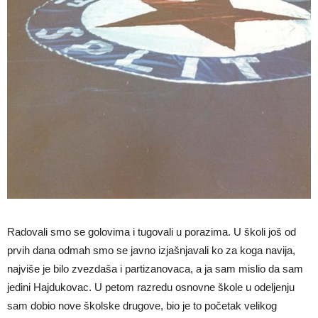
Radovali smo se golovima i tugovali u porazima. U školi još od
prvih dana odmah smo se javno izjašnjavali ko za koga navija,
najviše je bilo zvezdaša i partizanovaca, a ja sam mislio da sam
jedini Hajdukovac. U petom razredu osnovne škole u odeljenju
sam dobio nove školske drugove, bio je to početak velikog