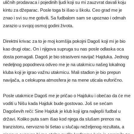
uličnih prodavaca i pojedinih ljudi koji su mi zauzvrat davali koju
kintu za džeparac. Posle toga bi išao u školu. Ceo grad me je
znao i svi su me gotivili. Sa fudbalom sam se upoznao i odmah
zarazio u svojoj osmoj godini života.
Direktni krivac za to je moj komšija pokojni Dagoš koji mi je bio
kao drugi otac. On i njigova supruga su nas posle odlaska oca
dosta pomagali. Dagoš je bio strastveni navijač Hajduka. Jednog
nedeljnog popodneva odveo me je na utakmicu našeg lokalnog
kluba koji je igrao važnu utakmicu. Mali stadion je bio prepun
navijača, a celokupna atmosfera je na mene uticala euforično.
Posle utakmice Dagoš me je pričao o Hajduku i obećao da će me
voditi u Nišu kada Hajduk bude gostovao. Još se sećam
Dagoševih reči: Sine Hajduk je klub koji igra najlepši fudbal u
državi. Koliko puta sam išao kod njega da slušam prenos na
tranzistoru, nervozno bi šetao u slučaju neželjenog rezultata, a