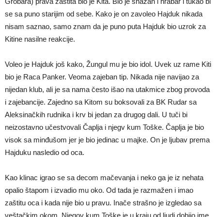
Grobara) prava zaštita bio je Kita. Bio je snažan i hrabar i tukao bi
se sa puno starijim od sebe. Kako je on zavoleo Hajduk nikada
nisam saznao, samo znam da je puno puta Hajduk bio uzrok za
Kitine nasilne reakcije.
Voleo je Hajduk još kako, Žungul mu je bio idol. Uvek uz rame Kiti
bio je Raca Panker. Veoma zajeban tip. Nikada nije navijao za
nijedan klub, ali je sa nama često išao na utakmice zbog provoda
i zajebancije. Zajedno sa Kitom su boksovali za BK Rudar sa
Aleksinačkih rudnika i krv bi jedan za drugog dali. U tuči bi
neizostavno učestvovali Čaplja i njegv kum Toške. Čaplja je bio
visok sa minđušom jer je bio jedinac u majke. On je ljubav prema
Hajduku nasledio od oca.
Kao klinac igrao se sa decom mačevanja i neko ga je iz nehata
opalio štapom i izvadio mu oko. Od tada je razmažen i imao
zaštitu oca i kada nije bio u pravu. Inače strašno je izgledao sa
veštačkim okom. Njegov kum Toške je u kraju od ljudi dobijo ime