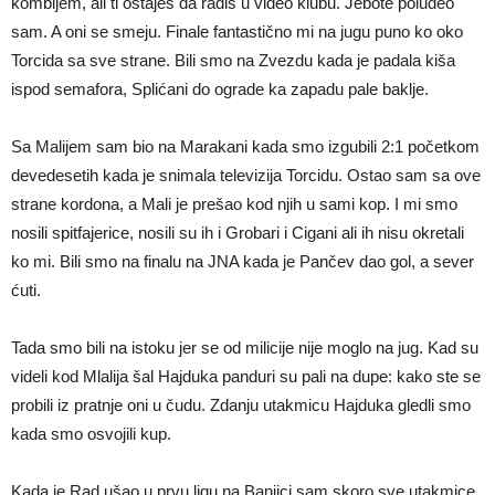
kombijem, ali ti ostaješ da radiš u video klubu. Jebote poludeo
sam. A oni se smeju. Finale fantastično mi na jugu puno ko oko
Torcida sa sve strane. Bili smo na Zvezdu kada je padala kiša
ispod semafora, Splićani do ograde ka zapadu pale baklje.
Sa Malijem sam bio na Marakani kada smo izgubili 2:1 početkom
devedesetih kada je snimala televizija Torcidu. Ostao sam sa ove
strane kordona, a Mali je prešao kod njih u sami kop. I mi smo
nosili spitfajerice, nosili su ih i Grobari i Cigani ali ih nisu okretali
ko mi. Bili smo na finalu na JNA kada je Pančev dao gol, a sever
ćuti.
Tada smo bili na istoku jer se od milicije nije moglo na jug. Kad su
videli kod Mlalija šal Hajduka panduri su pali na dupe: kako ste se
probili iz pratnje oni u čudu. Zdanju utakmicu Hajduka gledli smo
kada smo osvojili kup.
Kada je Rad ušao u prvu ligu na Banjici sam skoro sve utakmice