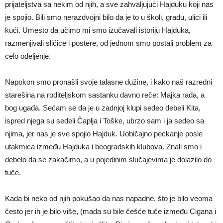
prijateljstva sa nekim od njih, a sve zahvaljujući Hajduku koji nas
je spojio. Bili smo nerazdvojni bilo da je to u školi, gradu, ulici ili
kući. Umesto da učimo mi smo izučavali istoriju Hajduka,
razmenjivali sličice i postere, od jednom smo postali problem za
celo odeljenje.
Napokon smo pronašli svoje talasne dužine, i kako naš razredni
starešina na roditeljskom sastanku davno reče: Majka rađa, a
bog ugađa. Sećam se da je u zadnjoj klupi sedeo debeli Kita,
ispred njega su sedeli Čaplja i Toške, ubrzo sam i ja sedeo sa
njima, jer nas je sve spojio Hajduk. Uobičajno peckanje posle
utakmica između Hajduka i beogradskih klubova. Znali smo i
debelo da se zakačimo, a u pojedinim slučajevima je dolazilo do
tuče.
Kada bi neko od njih pokušao da nas napadne, što je bilo veoma
često jer ih je bilo više, (mada su bile češće tuče između Cigana i