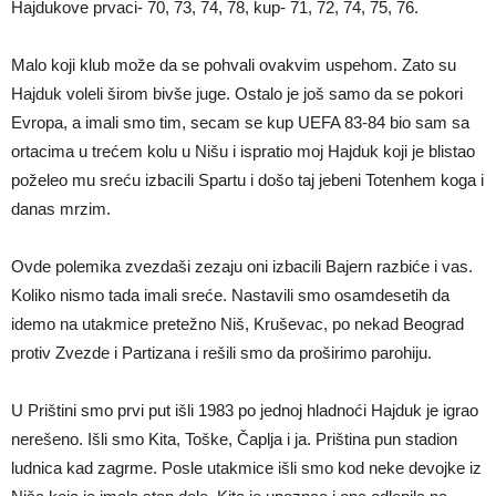
Hajdukove prvaci- 70, 73, 74, 78, kup- 71, 72, 74, 75, 76.
Malo koji klub može da se pohvali ovakvim uspehom. Zato su
Hajduk voleli širom bivše juge. Ostalo je još samo da se pokori
Evropa, a imali smo tim, secam se kup UEFA 83-84 bio sam sa
ortacima u trećem kolu u Nišu i ispratio moj Hajduk koji je blistao
poželeo mu sreću izbacili Spartu i došo taj jebeni Totenhem koga i
danas mrzim.
Ovde polemika zvezdaši zezaju oni izbacili Bajern razbiće i vas.
Koliko nismo tada imali sreće. Nastavili smo osamdesetih da
idemo na utakmice pretežno Niš, Kruševac, po nekad Beograd
protiv Zvezde i Partizana i rešili smo da proširimo parohiju.
U Prištini smo prvi put išli 1983 po jednoj hladnoći Hajduk je igrao
nerešeno. Išli smo Kita, Toške, Čaplja i ja. Priština pun stadion
ludnica kad zagrme. Posle utakmice išli smo kod neke devojke iz