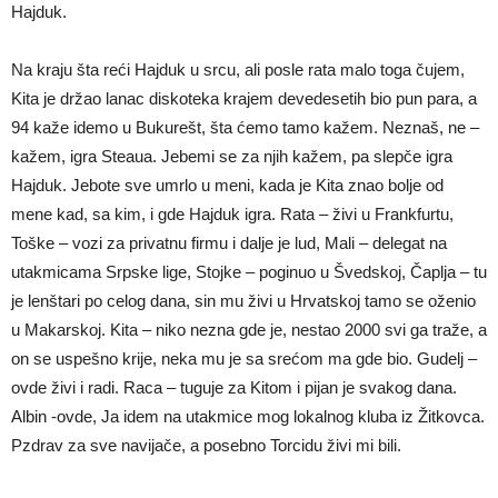
Hajduk.
Na kraju šta reći Hajduk u srcu, ali posle rata malo toga čujem,
Kita je držao lanac diskoteka krajem devedesetih bio pun para, a
94 kaže idemo u Bukurešt, šta ćemo tamo kažem. Neznaš, ne –
kažem, igra Steaua. Jebemi se za njih kažem, pa slepče igra
Hajduk. Jebote sve umrlo u meni, kada je Kita znao bolje od
mene kad, sa kim, i gde Hajduk igra. Rata – živi u Frankfurtu,
Toške – vozi za privatnu firmu i dalje je lud, Mali – delegat na
utakmicama Srpske lige, Stojke – poginuo u Švedskoj, Čaplja – tu
je lenštari po celog dana, sin mu živi u Hrvatskoj tamo se oženio
u Makarskoj. Kita – niko nezna gde je, nestao 2000 svi ga traže, a
on se uspešno krije, neka mu je sa srećom ma gde bio. Gudelj –
ovde živi i radi. Raca – tuguje za Kitom i pijan je svakog dana.
Albin -ovde, Ja idem na utakmice mog lokalnog kluba iz Žitkovca.
Pzdrav za sve navijače, a posebno Torcidu živi mi bili.