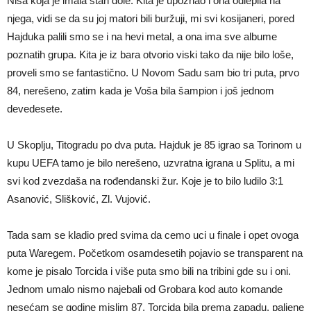
Niša koja je imala stan dole. Kita je upoznao i ona odlepila na
njega, vidi se da su joj matori bili buržuji, mi svi kosijaneri, pored
Hajduka palili smo se i na hevi metal, a ona ima sve albume
poznatih grupa. Kita je iz bara otvorio viski tako da nije bilo loše,
proveli smo se fantastično. U Novom Sadu sam bio tri puta, prvo
84, nerešeno, zatim kada je Voša bila šampion i još jednom
devedesete.
U Skoplju, Titogradu po dva puta. Hajduk je 85 igrao sa Torinom u
kupu UEFA tamo je bilo nerešeno, uzvratna igrana u Splitu, a mi
svi kod zvezdaša na rođendanski žur. Koje je to bilo ludilo 3:1
Asanović, Slišković, Zl. Vujović.
Tada sam se kladio pred svima da cemo uci u finale i opet ovoga
puta Waregem. Početkom osamdesetih pojavio se transparent na
kome je pisalo Torcida i više puta smo bili na tribini gde su i oni.
Jednom umalo nismo najebali od Grobara kod auto komande
nesećam se godine mislim 87, Torcida bila prema zapadu, paljene