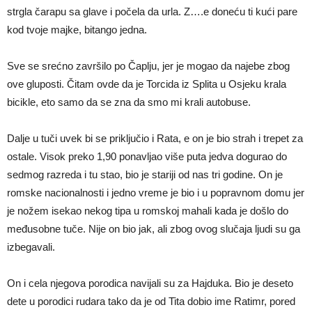
strgla čarapu sa glave i počela da urla. Z….e doneću ti kući pare
kod tvoje majke, bitango jedna.
Sve se srećno završilo po Čaplju, jer je mogao da najebe zbog
ove gluposti. Čitam ovde da je Torcida iz Splita u Osjeku krala
bicikle, eto samo da se zna da smo mi krali autobuse.
Dalje u tuči uvek bi se priključio i Rata, e on je bio strah i trepet za
ostale. Visok preko 1,90 ponavljao više puta jedva dogurao do
sedmog razreda i tu stao, bio je stariji od nas tri godine. On je
romske nacionalnosti i jedno vreme je bio i u popravnom domu jer
je nožem isekao nekog tipa u romskoj mahali kada je došlo do
međusobne tuče. Nije on bio jak, ali zbog ovog slučaja ljudi su ga
izbegavali.
On i cela njegova porodica navijali su za Hajduka. Bio je deseto
dete u porodici rudara tako da je od Tita dobio ime Ratimr, pored