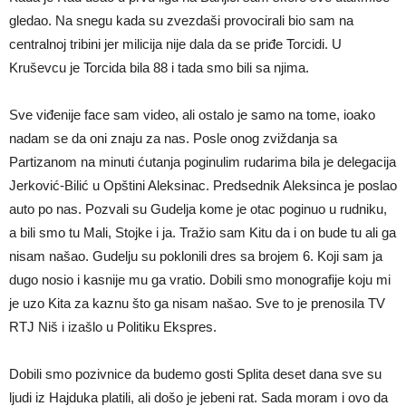
gledao. Na snegu kada su zvezdaši provocirali bio sam na
centralnoj tribini jer milicija nije dala da se priđe Torcidi. U
Kruševcu je Torcida bila 88 i tada smo bili sa njima.
Sve viđenije face sam video, ali ostalo je samo na tome, ioako
nadam se da oni znaju za nas. Posle onog zviždanja sa
Partizanom na minuti ćutanja poginulim rudarima bila je delegacija
Jerković-Bilić u Opštini Aleksinac. Predsednik Aleksinca je poslao
auto po nas. Pozvali su Gudelja kome je otac poginuo u rudniku,
a bili smo tu Mali, Stojke i ja. Tražio sam Kitu da i on bude tu ali ga
nisam našao. Gudelju su poklonili dres sa brojem 6. Koji sam ja
dugo nosio i kasnije mu ga vratio. Dobili smo monografije koju mi
je uzo Kita za kaznu što ga nisam našao. Sve to je prenosila TV
RTJ Niš i izašlo u Politiku Ekspres.
Dobili smo pozivnice da budemo gosti Splita deset dana sve su
ljudi iz Hajduka platili, ali došo je jebeni rat. Sada moram i ovo da