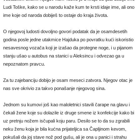
Ludi Toške, kako se u narodu kaže kum te krsti idaje ime, ali ono
ime koje od naroda dobiješ to ostaje do kraja života.
O njegovoj ludosti dovoljno govori podatak da je osamdesetih
godina posle jedne utakmice Hajduka po povratku kući iskoristio
nesavesnog vozača koji je izašao da protegne noge, i u pijanom
stanju ušao u autobus na stanici u Aleksincu i odvezao ga u
nepoznatom pravcu.
Za tu zajebanciju dobijo je osam meseci zatvora. Njegov otac je
nas sve okrivio za takvo ponašanje njegovog sina.
Jednom su kumovi još kao maloletnici stavili čarape na glavu i
čekali žene koje su dolazile iz druge smene iz konfekcije kako bi
uz pretnju nožem isčupali koju paru. Desilo se to da su zgrabili
neku ženu koja je bila kućna prijateljica sa Čapljinom kevom,
pokušali da joj stave nož pod gušu, ali je ona u panici i strahu