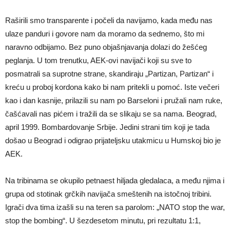
Raširili smo transparente i počeli da navijamo, kada među nas
ulaze panduri i govore nam da moramo da sednemo, što mi
naravno odbijamo. Bez puno objašnjavanja dolazi do žešćeg
peglanja. U tom trenutku, AEK-ovi navijači koji su sve to
posmatrali sa suprotne strane, skandiraju „Partizan, Partizan“ i
kreću u proboj kordona kako bi nam pritekli u pomoć. Iste večeri
kao i dan kasnije, prilazili su nam po Barseloni i pružali nam ruke,
čašćavali nas pićem i tražili da se slikaju se sa nama. Beograd,
april 1999. Bombardovanje Srbije. Jedini strani tim koji je tada
došao u Beograd i odigrao prijateljsku utakmicu u Humskoj bio je
AEK.
Na tribinama se okupilo petnaest hiljada gledalaca, a među njima i
grupa od stotinak grčkih navijača smeštenih na istočnoj tribini.
Igrači dva tima izašli su na teren sa parolom: „NATO stop the war,
stop the bombing“. U šezdesetom minutu, pri rezultatu 1:1,