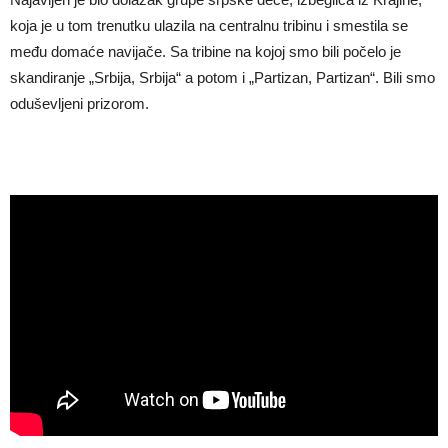
koja je u tom trenutku ulazila na centralnu tribinu i smestila se
među domaće navijače. Sa tribine na kojoj smo bili počelo je
skandiranje „Srbija, Srbija“ a potom i „Partizan, Partizan“. Bili smo
oduševljeni prizorom.