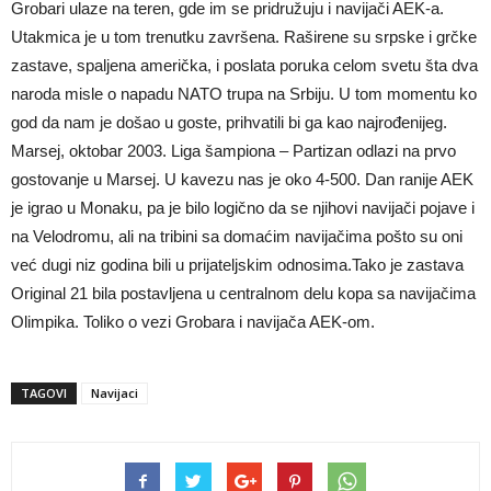
Grobari ulaze na teren, gde im se pridružuju i navijači AEK-a.
Utakmica je u tom trenutku završena. Raširene su srpske i grčke
zastave, spaljena američka, i poslata poruka celom svetu šta dva
naroda misle o napadu NATO trupa na Srbiju. U tom momentu ko
god da nam je došao u goste, prihvatili bi ga kao najrođenijeg.
Marsej, oktobar 2003. Liga šampiona – Partizan odlazi na prvo
gostovanje u Marsej. U kavezu nas je oko 4-500. Dan ranije AEK
je igrao u Monaku, pa je bilo logično da se njihovi navijači pojave i
na Velodromu, ali na tribini sa domaćim navijačima pošto su oni
već dugi niz godina bili u prijateljskim odnosima.Tako je zastava
Original 21 bila postavljena u centralnom delu kopa sa navijačima
Olimpika. Toliko o vezi Grobara i navijača AEK-om.
TAGOVI
Navijaci