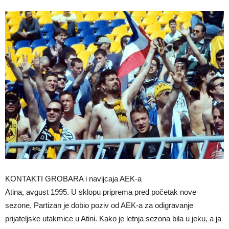
KONTAKTI GROBARA i navijcaja AEK-a
Atina, avgust 1995. U sklopu priprema pred početak nove
sezone, Partizan je dobio poziv od AEK-a za odigravanje
prijateljske utakmice u Atini. Kako je letnja sezona bila u jeku, a ja