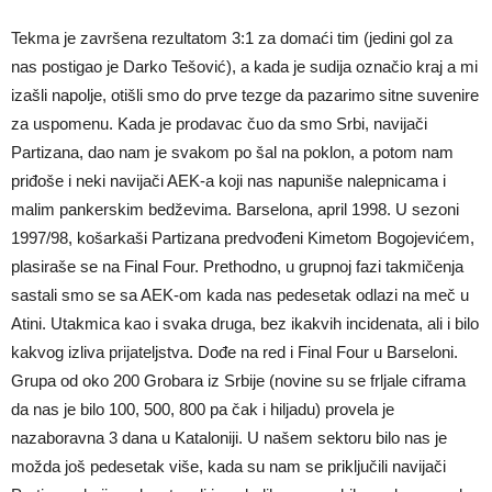
Tekma je završena rezultatom 3:1 za domaći tim (jedini gol za
nas postigao je Darko Tešović), a kada je sudija označio kraj a mi
izašli napolje, otišli smo do prve tezge da pazarimo sitne suvenire
za uspomenu. Kada je prodavac čuo da smo Srbi, navijači
Partizana, dao nam je svakom po šal na poklon, a potom nam
priđoše i neki navijači AEK-a koji nas napuniše nalepnicama i
malim pankerskim bedževima. Barselona, april 1998. U sezoni
1997/98, košarkaši Partizana predvođeni Kimetom Bogojevićem,
plasiraše se na Final Four. Prethodno, u grupnoj fazi takmičenja
sastali smo se sa AEK-om kada nas pedesetak odlazi na meč u
Atini. Utakmica kao i svaka druga, bez ikakvih incidenata, ali i bilo
kakvog izliva prijateljstva. Dođe na red i Final Four u Barseloni.
Grupa od oko 200 Grobara iz Srbije (novine su se frljale ciframa
da nas je bilo 100, 500, 800 pa čak i hiljadu) provela je
nazaboravna 3 dana u Kataloniji. U našem sektoru bilo nas je
možda još pedesetak više, kada su nam se priključili navijači