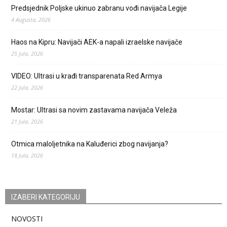
Predsjednik Poljske ukinuo zabranu vođi navijača Legije
4 Augusta, 2026
Haos na Kipru: Navijači AEK-a napali izraelske navijače
25 Jula, 2026
VIDEO: Ultrasi u krađi transparenata Red Armya
22 Jula, 2026
Mostar: Ultrasi sa novim zastavama navijača Veleža
21 Jula, 2026
Otmica maloljetnika na Kaluđerici zbog navijanja?
18 Jula, 2026
IZABERI KATEGORIJU
NOVOSTI