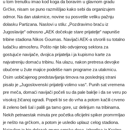
u tom trenutku imao kod koga da boravim u glavnom gradu
Grčke, nisam se puno razmišljao kako sebi da organizujem
odmor. Na dan utakmice, novine su posvetile veliku pažnju
dolasku Partizana. Naslovi u stilu: „Pozdravimo braću iz
Jugoslavije“ odnosno „AEK dočekuje stare prijatelje“ napuniše
tribine stadiona Nikos Goumas. Navijači AEK-a stvorili su totalno
ludačku atmosferu. Pošto nije bilo odvojenog sektora za
gostujuće navijače, dvojica prijatelja i ja kupismo karte za
najvatreniju domaću tribinu. Na ulazu, nakon pretresa devojke
obučene u žute majice podeliše nam programe za utakmicu.
Osim uobičajenog predstavljanja timova na poslednjoj strani
pisalo je „Jugoslovenski prijatelji volimo vas“. Punih sat vremena
pre meča, domaći navijači počeli su da pale baklje i da se veru po
visokoj žičanoj ogradi. Popeli bi se do vrha a potom kačili crveno
ili zeleno beli šal i palili ga tamo gore, uz delirijum na tribinama.
Nekih petnaestak minuta pre početka oficijelni spiker promrmljao
je nešto na grčkom, a potom je usledio uplauz celog stadiona.
Najavljen je bio dolazak grupe srpske dece, izbeglica iz Krajine,