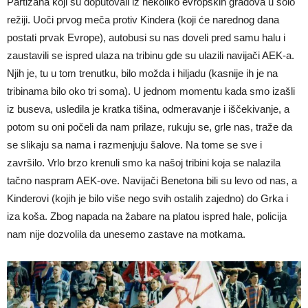
Partizana koji su doputovali iz nekoliko evropskih gradova u solo
režiji. Uoči prvog meča protiv Kindera (koji će narednog dana
postati prvak Evrope), autobusi su nas doveli pred samu halu i
zaustavili se ispred ulaza na tribinu gde su ulazili navijači AEK-a.
Njih je, tu u tom trenutku, bilo možda i hiljadu (kasnije ih je na
tribinama bilo oko tri soma). U jednom momentu kada smo izašli
iz buseva, usledila je kratka tišina, odmeravanje i iščekivanje, a
potom su oni počeli da nam prilaze, rukuju se, grle nas, traže da
se slikaju sa nama i razmenjuju šalove. Na tome se sve i
završilo. Vrlo brzo krenuli smo ka našoj tribini koja se nalazila
tačno naspram AEK-ove. Navijači Benetona bili su levo od nas, a
Kinderovi (kojih je bilo više nego svih ostalih zajedno) do Grka i
iza koša. Zbog napada na žabare na platou ispred hale, policija
nam nije dozvolila da unesemo zastave na motkama.