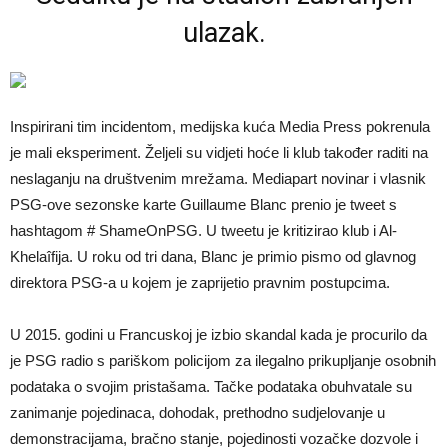
ulazak.
Inspirirani tim incidentom, medijska kuća Media Press pokrenula
je mali eksperiment. Željeli su vidjeti hoće li klub također raditi na
neslaganju na društvenim mrežama. Mediapart novinar i vlasnik
PSG-ove sezonske karte Guillaume Blanc prenio je tweet s
hashtagom # ShameOnPSG. U tweetu je kritizirao klub i Al-
Khelaîfija. U roku od tri dana, Blanc je primio pismo od glavnog
direktora PSG-a u kojem je zaprijetio pravnim postupcima.
U 2015. godini u Francuskoj je izbio skandal kada je procurilo da
je PSG radio s pariškom policijom za ilegalno prikupljanje osobnih
podataka o svojim pristašama. Tačke podataka obuhvatale su
zanimanje pojedinaca, dohodak, prethodno sudjelovanje u
demonstracijama, bračno stanje, pojedinosti vozačke dozvole i