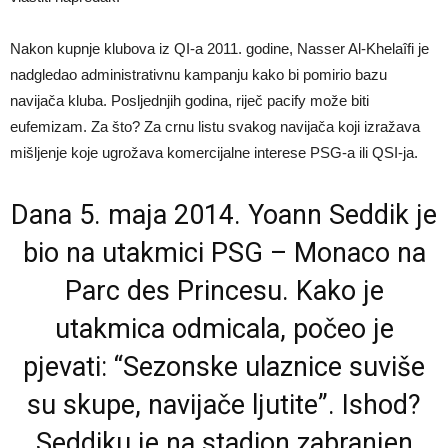
Nakon kupnje klubova iz QI-a 2011. godine, Nasser Al-Khelaîfi je
nadgledao administrativnu kampanju kako bi pomirio bazu
navijača kluba. Posljednjih godina, riječ pacify može biti
eufemizam. Za što? Za crnu listu svakog navijača koji izražava
mišljenje koje ugrožava komercijalne interese PSG-a ili QSI-ja.
Dana 5. maja 2014. Yoann Seddik je
bio na utakmici PSG – Monaco na
Parc des Princesu. Kako je
utakmica odmicala, počeo je
pjevati: “Sezonske ulaznice suviše
su skupe, navijače ljutite”. Ishod?
Seddiku je na stadion zabranjen