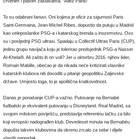
crvenim i plavim zastavama. “Allez Paris!”
To su odabrani fanovi. Oni kojima je oficir za sigurnost Paris
Saint-Germaina, Jean-Michel Ribes, dopustio da putuju u Madrid
kao veleposlanike PSG-a i katarskog brenda u inozemstvu. Ovo
su i posljednji PSG ultrasi. Spadaju u Collectif Ultras Paris (CUP),
jedinu grupu navijača koju je tolerirao predsjednik PSG-a Nasser
Al-Khelaîfi. Ali zašto ih on voli? Jer u oktorbru 2016. njihov lider,
Romain Mabille, obećao je da nikada neće kritizirati vlasnike
katarskih klubova niti dovoditi u pitanje geopolitiku Zaljevske
države. Umjesto toga, to je apolitična kratkovidnost.
Danas je ponašanje CUP-a važno. Putovanje na Bernabé
fudbalski je ekvivalent putovanju u Disneyland. Real Madrid, sa
svojom mitskom poviješću, predstavlja referentnu tačku za bilo
koji evropski nadograđen klub. Devedeset minuta na Bernabéu
dopušta takvim klubovima da okrenu zrcalo za sebe i dijele
vlastiti napredak.