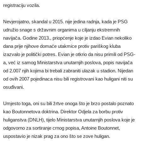
registraciju vozila.
Nevjerojatno, skandal u 2015. nije jedina radnja, kada je PSG
udružio snage s državnim organima u ciljanju ekstremnih
navijača. Godine 2013., priopćenje koje je izdao Evian nekoliko
dana prije njihove domaće utakmice protiv pariškog kluba
izazvalo je politički potres. Evian je otkrio da nisu primili od PSG-
a, već iz samog Ministarstva unutarnjih poslova, popis navijača
od 2.007 njih kojima bi trebali zabraniti ulazak u stadion. Nijedan
od ovih 2007 pojedinaca nisu bili registrovani kao huligani niti su
osuđivani.
Umjesto toga, oni su bili žrtve onoga što je brzo postalo poznato
kao Boutonnetova doktrina. Direktor Odjela za borbu protiv
huliganstva (DNLH), tijelo Ministarstva unutarnjih poslova koje je
odgovorno za sortiranje crnog popisa, Antoine Boutonnet,
uspostavio je nizak prag za ono što se zove huligan.