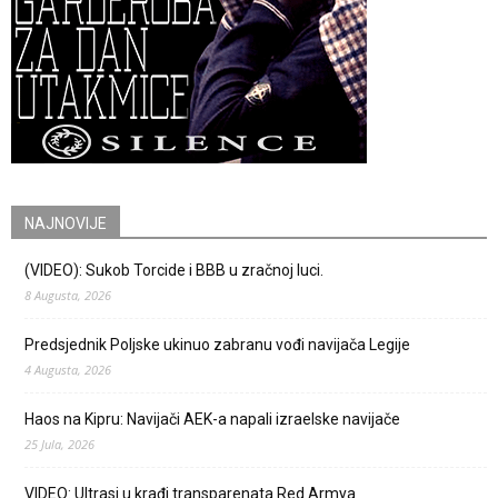
NAJNOVIJE
(VIDEO): Sukob Torcide i BBB u zračnoj luci.
8 Augusta, 2026
Predsjednik Poljske ukinuo zabranu vođi navijača Legije
4 Augusta, 2026
Haos na Kipru: Navijači AEK-a napali izraelske navijače
25 Jula, 2026
VIDEO: Ultrasi u krađi transparenata Red Armya