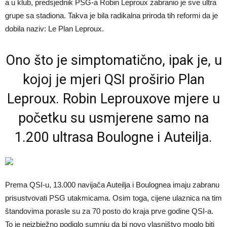
a u klub, predsjednik PSG-a Robin Leproux zabranio je sve ultra
grupe sa stadiona. Takva je bila radikalna priroda tih reformi da je
dobila naziv: Le Plan Leproux.
Ono što je simptomatično, ipak je, u
kojoj je mjeri QSI proširio Plan
Leproux. Robin Leprouxove mjere u
početku su usmjerene samo na
1.200 ultrasa Boulogne i Auteilja.
Prema QSI-u, 13.000 navijača Auteilja i Boulognea imaju zabranu
prisustvovati PSG utakmicama. Osim toga, cijene ulaznica na tim
štandovima porasle su za 70 posto do kraja prve godine QSI-a.
To je neizbježno podiglo sumnju da bi novo vlasništvo moglo biti