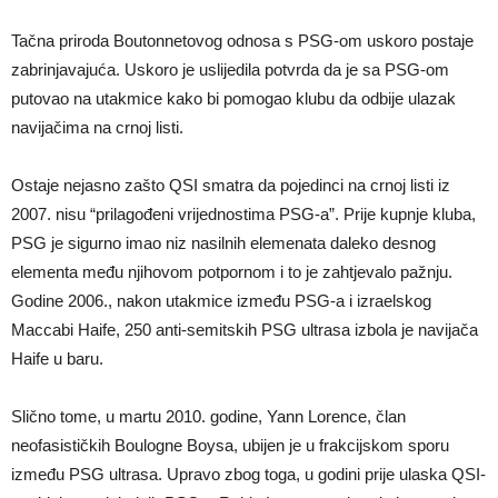
Tačna priroda Boutonnetovog odnosa s PSG-om uskoro postaje
zabrinjavajuća. Uskoro je uslijedila potvrda da je sa PSG-om
putovao na utakmice kako bi pomogao klubu da odbije ulazak
navijačima na crnoj listi.
Ostaje nejasno zašto QSI smatra da pojedinci na crnoj listi iz
2007. nisu “prilagođeni vrijednostima PSG-a”. Prije kupnje kluba,
PSG je sigurno imao niz nasilnih elemenata daleko desnog
elementa među njihovom potpornom i to je zahtjevalo pažnju.
Godine 2006., nakon utakmice između PSG-a i izraelskog
Maccabi Haife, 250 anti-semitskih PSG ultrasa izbola je navijača
Haife u baru.
Slično tome, u martu 2010. godine, Yann Lorence, član
neofasističkih Boulogne Boysa, ubijen je u frakcijskom sporu
između PSG ultrasa. Upravo zbog toga, u godini prije ulaska QSI-