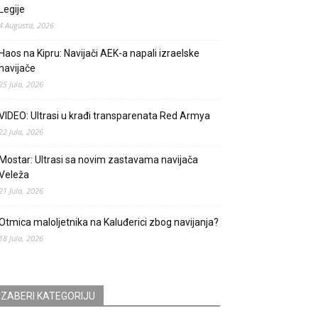
Legije
4 Augusta, 2026
Haos na Kipru: Navijači AEK-a napali izraelske
navijače
25 Jula, 2026
VIDEO: Ultrasi u krađi transparenata Red Armya
22 Jula, 2026
Mostar: Ultrasi sa novim zastavama navijača
Veleža
21 Jula, 2026
Otmica maloljetnika na Kaluđerici zbog navijanja?
18 Jula, 2026
IZABERI KATEGORIJU