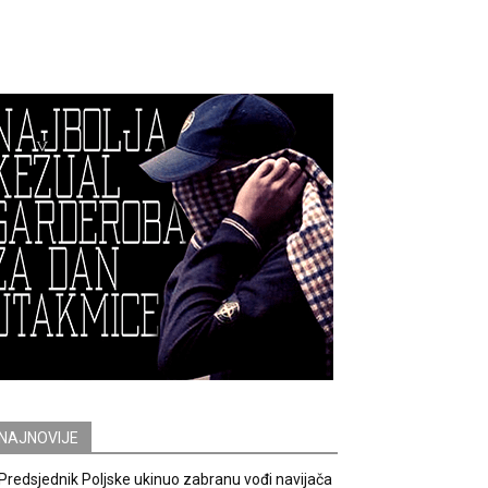
NAJNOVIJE
Predsjednik Poljske ukinuo zabranu vođi navijača