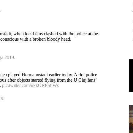
.
adt, when local fans clashed with the police at the
nconscious with a broken bloody head.
nja 2019.
tea played Hermannstadt earlier today. A riot police
ous after objects started flying from the U Cluj fans’
o.
pic.twitter.com/nkkORPShWs
19.