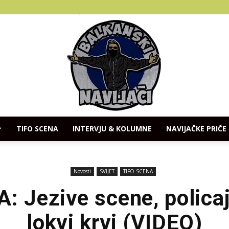
TIFO SCENA
INTERVJU & KOLUMNE
NAVIJAČKE PRIČE
Balkanski
Novosti
SVIJET
TIFO SCENA
 Jezive scene, policaj
lokvi krvi (VIDEO)
Navijaci