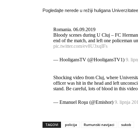
Pogledajte nerede u režiji huligana Univerzitatee
Romania. 06.09.2019
Bloody scenes during U Cluj – FC Hermannst
end of the match, and left one policeman u
pic.twitter.com/ev8U3xqIFs
— HooligansTV (@HooligansTV1)
9. lip
Shocking video from Cluj, where Universita
officer was hit in the head and left unconsci
stand. Be careful, lots of blood in this vide
— Emanuel Roşu (@Emishor)
9. lipnja 20
TAGOVI
policija
Rumunski navijaci
sukob