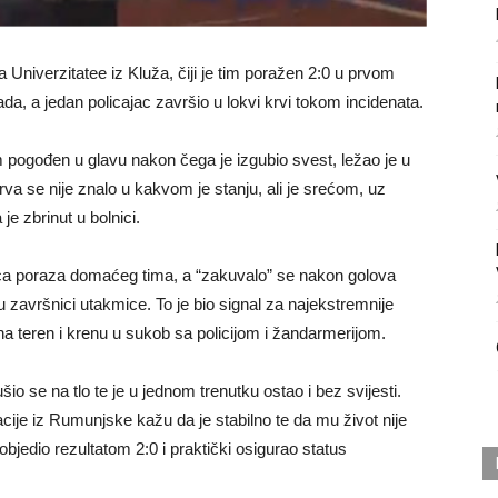
 Univerzitatee iz Kluža, čiji je tim poražen 2:0 u prvom
, a jedan policajac završio u lokvi krvi tokom incidenata.
pogođen u glavu nakon čega je izgubio svest, ležao je u
Isprva se nije znalo u kakvom je stanju, ali je srećom, uz
e zbrinut u bolnici.
ica poraza domaćeg tima, a “zakuvalo” se nakon golova
završnici utakmice. To je bio signal za najekstremnije
a teren i krenu u sukob sa policijom i žandarmerijom.
io se na tlo te je u jednom trenutku ostao i bez svijesti.
acije iz Rumunjske kažu da je stabilno te da mu život nije
jedio rezultatom 2:0 i praktički osigurao status