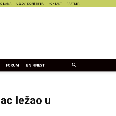
O NAMA
USLOVI KORIŠTENJA
KONTAKT
PARTNERI
FORUM
BN FINEST
ac ležao u