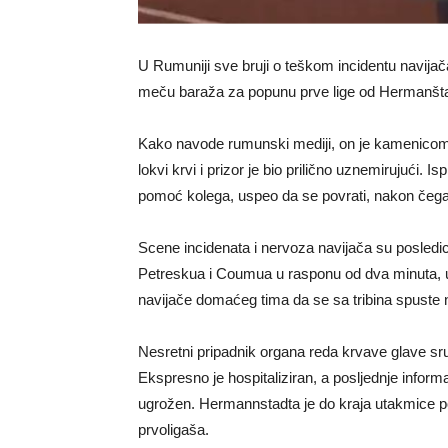
U Rumuniji sve bruji o teškom incidentu navijača
meču baraža za popunu prve lige od Hermanštada
Kako navode rumunski mediji, on je kamenicom 
lokvi krvi i prizor je bio prilično uznemirujući. 
pomoć kolega, uspeo da se povrati, nakon čega j
Scene incidenata i nervoza navijača su posled
Petreskua i Coumua u rasponu od dva minuta, u 
navijače domaćeg tima da se sa tribina spuste n
Nesretni pripadnik organa reda krvave glave sruš
Ekspresno je hospitaliziran, a posljednje inform
ugrožen. Hermannstadta je do kraja utakmice pob
prvoligaša.