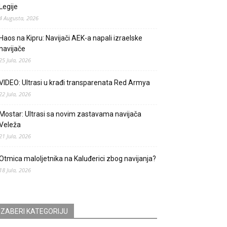
Legije
4 Augusta, 2026
Haos na Kipru: Navijači AEK-a napali izraelske
navijače
25 Jula, 2026
VIDEO: Ultrasi u krađi transparenata Red Armya
22 Jula, 2026
Mostar: Ultrasi sa novim zastavama navijača
Veleža
21 Jula, 2026
Otmica maloljetnika na Kaluđerici zbog navijanja?
18 Jula, 2026
IZABERI KATEGORIJU