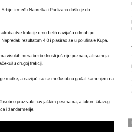
Srbije između Napretka i Partizana došlo je do
o sukoba dve frakcije crno-belih navijača odmah po
 Napredak rezultatom 4:0 i plasirao se u polufinale Kupa.
ma visokih mera bezbednosti još nije poznato, ali sumnja
ačekušu drugoj frakcij.
 duge motke, a navijači su se međusobno gađali kamenjem na
đusobno prozivale navijačkim pesmama, a tokom čitavog
ca i žandarmerije.