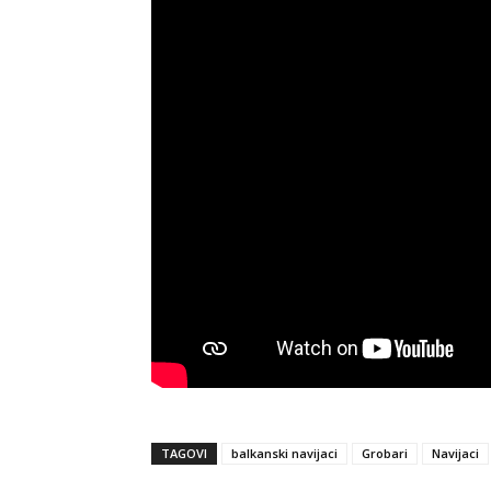
TAGOVI
balkanski navijaci
Grobari
Navijaci