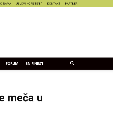
O NAMA
USLOVI KORIŠTENJA
KONTAKT
PARTNERI
FORUM
BN FINEST
le meča u