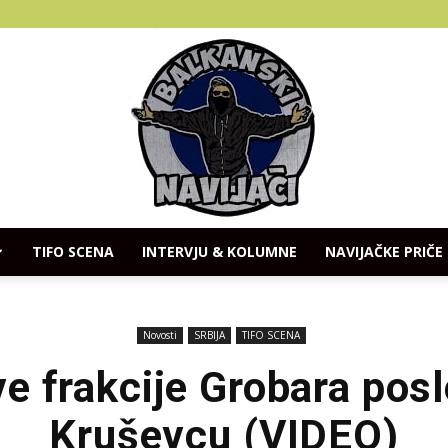
TIFO SCENA
INTERVJU & KOLUMNE
NAVIJAČKE PRIČE
Balkanski
Novosti
SRBIJA
TIFO SCENA
e frakcije Grobara pos
Kruševcu (VIDEO)
Navijaci