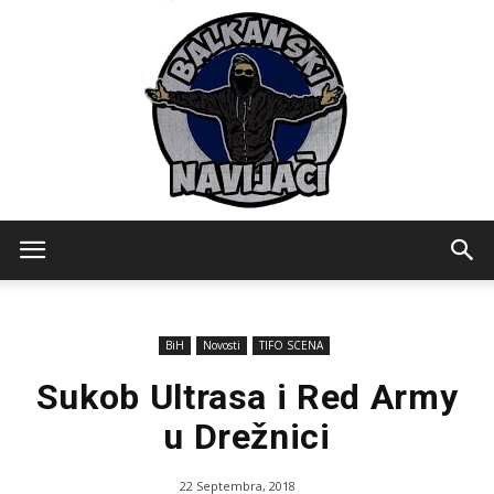
Balkanski
BiH
Novosti
TIFO SCENA
Navijaci
Sukob Ultrasa i Red Army
u Drežnici
22 Septembra, 2018