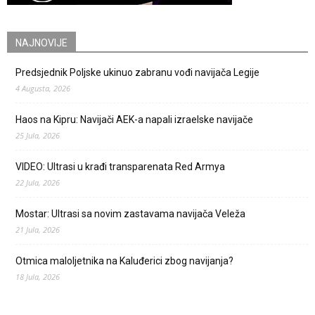
NAJNOVIJE
Predsjednik Poljske ukinuo zabranu vođi navijača Legije
4 Augusta, 2026
Haos na Kipru: Navijači AEK-a napali izraelske navijače
25 Jula, 2026
VIDEO: Ultrasi u krađi transparenata Red Armya
22 Jula, 2026
Mostar: Ultrasi sa novim zastavama navijača Veleža
21 Jula, 2026
Otmica maloljetnika na Kaluđerici zbog navijanja?
18 Jula, 2026