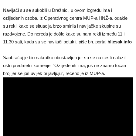
Navijači su se sukobili u Drežnici, u ovom izgredu ima i
ozlijeđenih osoba, iz Operativnog centra MUP-a HNŽ-a, odakle
su rekli kako se situacija brzo smirila i navijačke skupine su
razdvojene. Do nereda je došlo kako su nam rekli između 11 i
11.30 sati, kada su se navijači potukli, piše bh. portal
bljesak.info
Saobraćaj je bio nakratko obustavljen jer su se na cesti nalazili
oštri predmeti i kamenje. ”Ozlijeđenih ima, još ne znamo točan
broj jer se još uvijek prijavljuju”, rečeno je iz MUP-a.