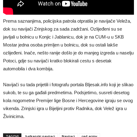
Prema saznanjima, policijska patrola otpratila je navijače Veleža,
dok su navijači Zrinjskog za sada zadržani. Ozlijeđeni su se
javljali u bolnicu u Konjic i Jablanicu, dok je na CUM-u u SKB
Mostar jedna osoba primljen u bolnicu, dok su ostali lakše
ozlijeđeni. Inače, nešto ranije došlo je do manjeg izgreda u naselju
Potoci, gdje su navijači kratko blokirali cestu s desetak
automobila i dva kombija.
Navijači su tada prijetili i fotografu portala Bljesak.info koji je slikao
sukob, te su ga gađali predmetima. Podsjetimo, susreti desetog
kola nogometne Premijer lige Bosne i Hercegovine igraju se ovog
vikenda. Zrinjski igra u Bijeljini protiv Radnika, dok Velež igra u
Živinicima.
TAGOVI
balkanski navijaci
Navijaci
red army