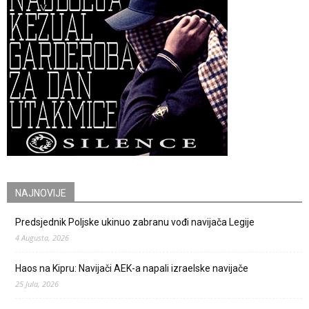
NAJNOVIJE
Predsjednik Poljske ukinuo zabranu vođi navijača Legije
4 Augusta, 2026
Haos na Kipru: Navijači AEK-a napali izraelske navijače
25 Jula, 2026