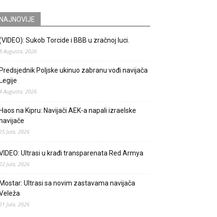
NAJNOVIJE
(VIDEO): Sukob Torcide i BBB u zračnoj luci.
8 Augusta, 2026
Predsjednik Poljske ukinuo zabranu vođi navijača
Legije
4 Augusta, 2026
Haos na Kipru: Navijači AEK-a napali izraelske
navijače
25 Jula, 2026
VIDEO: Ultrasi u krađi transparenata Red Armya
22 Jula, 2026
Mostar: Ultrasi sa novim zastavama navijača
Veleža
21 Jula, 2026