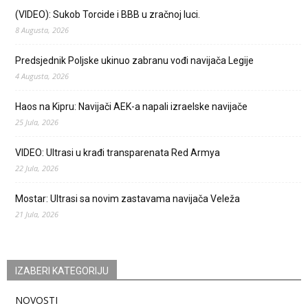
(VIDEO): Sukob Torcide i BBB u zračnoj luci.
8 Augusta, 2026
Predsjednik Poljske ukinuo zabranu vođi navijača Legije
4 Augusta, 2026
Haos na Kipru: Navijači AEK-a napali izraelske navijače
25 Jula, 2026
VIDEO: Ultrasi u krađi transparenata Red Armya
22 Jula, 2026
Mostar: Ultrasi sa novim zastavama navijača Veleža
21 Jula, 2026
IZABERI KATEGORIJU
NOVOSTI