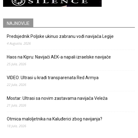
NAJNOVIJE
Predsjednik Poljske ukinuo zabranu vođi navijača Legije
4 Augusta, 2026
Haos na Kipru: Navijači AEK-a napali izraelske navijače
25 Jula, 2026
VIDEO: Ultrasi u krađi transparenata Red Armya
22 Jula, 2026
Mostar: Ultrasi sa novim zastavama navijača Veleža
21 Jula, 2026
Otmica maloljetnika na Kaluđerici zbog navijanja?
18 Jula, 2026