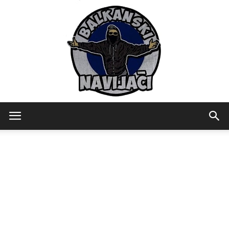
Balkanski
Navijaci