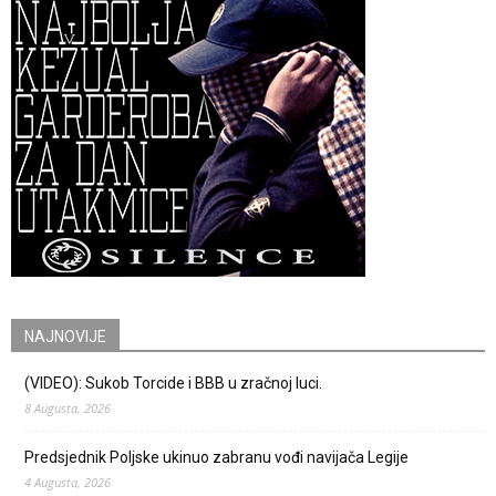
NAJNOVIJE
(VIDEO): Sukob Torcide i BBB u zračnoj luci.
8 Augusta, 2026
Predsjednik Poljske ukinuo zabranu vođi navijača Legije
4 Augusta, 2026