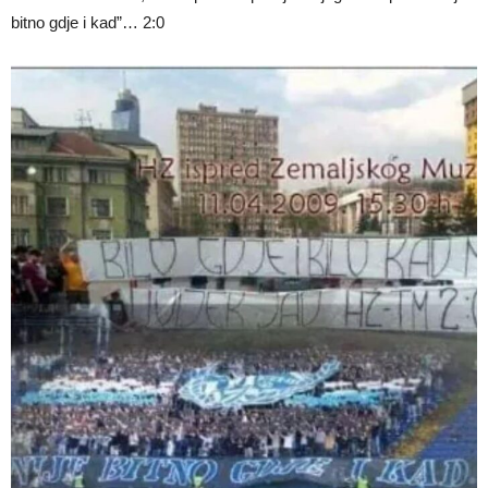
bitno gdje i kad”… 2:0