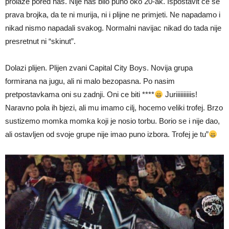
prolaze pored nas. Nije nas bilo puno oko 20-ak. Ispostavit ce se
prava brojka, da te ni murija, ni i plijne ne primjeti. Ne napadamo i
nikad nismo napadali svakog. Normalni navijac nikad do tada nije
presretnut ni “skinut”.
Dolazi plijen. Plijen zvani Capital City Boys. Novija grupa
formirana na jugu, ali ni malo bezopasna. Po nasim
pretpostavkama oni su zadnji. Oni ce biti ****
Juriiiiiiiiiis!
Naravno pola ih bjezi, ali mu imamo cilj, hocemo veliki trofej. Brzo
sustizemo momka momka koji je nosio torbu. Borio se i nije dao,
ali ostavljen od svoje grupe nije imao puno izbora. Trofej je tu”