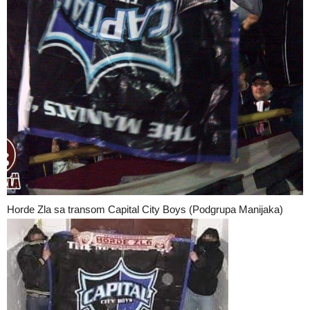
Horde Zla sa transom Capital City Boys (Podgrupa Manijaka)