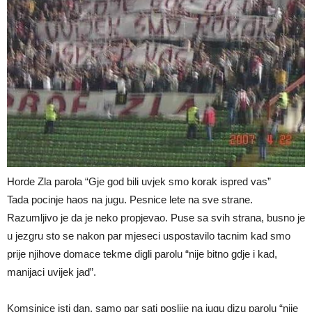
Horde Zla parola “Gje god bili uvjek smo korak ispred vas”
Tada pocinje haos na jugu. Pesnice lete na sve strane.
Razumljivo je da je neko propjevao. Puse sa svih strana, busno je
u jezgru sto se nakon par mjeseci uspostavilo tacnim kad smo
prije njihove domace tekme digli parolu “nije bitno gdje i kad,
manijaci uvijek jad”.
Komsinice isti dan, samo par sati poslije na jugu dizu parolu “nije