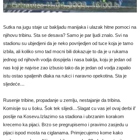
Sutka na jugu staje uz bakljadu manijaka i ulazak hitne pomoci na
njihovu tribinu. Sta se desava? Samo je par ljudi znalo. Svi na
stadionu su ubjedjeni da je neko povrijedjen od tuce koja je tamo
izbila, ali koliko smo tad mocni bili dokazuje to da je u rukama
jednog od njihovih vodja dospijela i nasa baklja, koju je jedan od
nas koji je najvise zao izbusio tako da je jedan od vodja zapalio
istu ostao spaljenih dlaka na rukci i naravno opekotina. Sta je
sljedeće…
Rusenje tribine, propadanje u zemlju, nestajanje da tribina.
Komisije su u šoku. Šok tek slijedi…Slagat cu vas jel ovaj derbi il’
poslije na Kosevu.Izlazimo sa stadiona i ubrzanim korakom
krecemo ka pijaci. Brzo se pregrupisemo i pravimo zasjedu u
pijaci ispod mosta na ciglanama. Primjecujemo kome kako