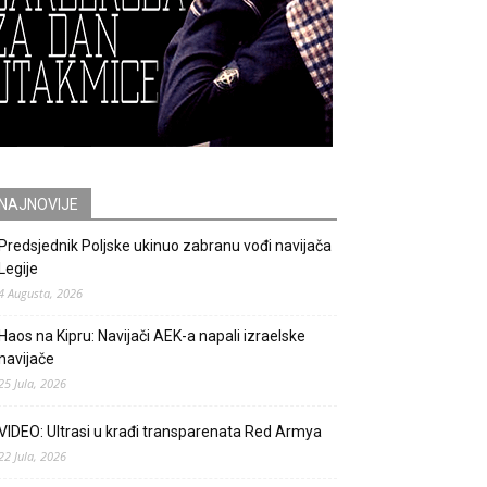
NAJNOVIJE
Predsjednik Poljske ukinuo zabranu vođi navijača
Legije
4 Augusta, 2026
Haos na Kipru: Navijači AEK-a napali izraelske
navijače
25 Jula, 2026
VIDEO: Ultrasi u krađi transparenata Red Armya
22 Jula, 2026