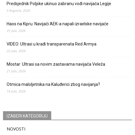
Predsjednik Poljske ukinuo zabranu vođi navijača Legije
4 Augusta, 2026
Haos na Kipru: Navijači AEK-a napali izraelske navijače
25 Jula, 2026
VIDEO: Ultrasi u krađi transparenata Red Armya
22 Jula, 2026
Mostar: Ultrasi sa novim zastavama navijača Veleža
21 Jula, 2026
Otmica maloljetnika na Kaluđerici zbog navijanja?
18 Jula, 2026
IZABERI KATEGORIJU
NOVOSTI