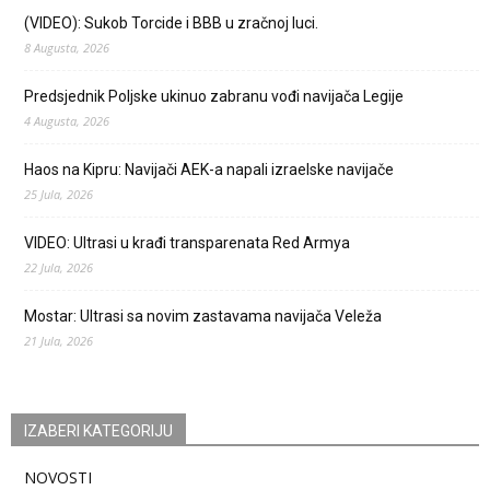
(VIDEO): Sukob Torcide i BBB u zračnoj luci.
8 Augusta, 2026
Predsjednik Poljske ukinuo zabranu vođi navijača Legije
4 Augusta, 2026
Haos na Kipru: Navijači AEK-a napali izraelske navijače
25 Jula, 2026
VIDEO: Ultrasi u krađi transparenata Red Armya
22 Jula, 2026
Mostar: Ultrasi sa novim zastavama navijača Veleža
21 Jula, 2026
IZABERI KATEGORIJU
NOVOSTI