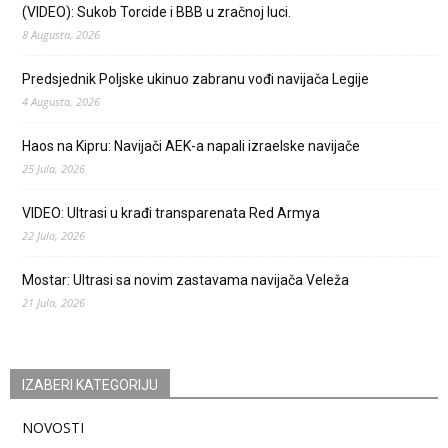
(VIDEO): Sukob Torcide i BBB u zračnoj luci.
8 Augusta, 2026
Predsjednik Poljske ukinuo zabranu vođi navijača Legije
4 Augusta, 2026
Haos na Kipru: Navijači AEK-a napali izraelske navijače
25 Jula, 2026
VIDEO: Ultrasi u krađi transparenata Red Armya
22 Jula, 2026
Mostar: Ultrasi sa novim zastavama navijača Veleža
21 Jula, 2026
IZABERI KATEGORIJU
NOVOSTI